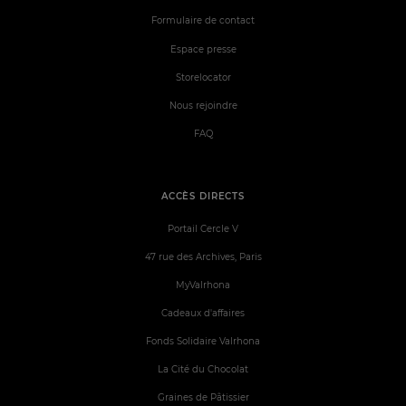
Formulaire de contact
Espace presse
Storelocator
Nous rejoindre
FAQ
ACCÈS DIRECTS
Portail Cercle V
47 rue des Archives, Paris
MyValrhona
Cadeaux d'affaires
Fonds Solidaire Valrhona
La Cité du Chocolat
Graines de Pâtissier