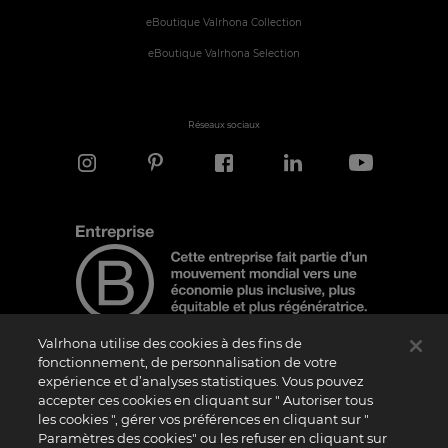
eBoutique Valrhona Collection
eBoutique Valrhona Selection
Réseaux sociaux
Valrhona utilise des cookies à des fins de
fonctionnement, de personnalisation de votre
expérience et d’analyses statistiques. Vous pouvez
Note d'information
accepter ces cookies en cliquant sur " Autoriser tous
Le logo “Certified B Corporation” est attribué par B Lab, une organisation privée à
les cookies ", gérer vos préférences en cliquant sur "
but non lucratif, aux entreprises qui, comme la nôtre, ont réalisé avec succès le B
Paramètres des cookies" ou les refuser en cliquant sur
Impact Assessment (“BIA”) et répondent aux exigences de B Lab en matière de