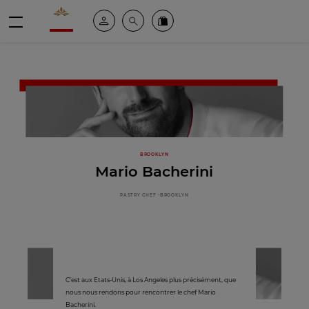
Valrhona - Imaginons le meilleur du chocolat
Espace client
Recherche
Commandez en ligne
menu
BROOKLYN
Mario Bacherini
PASTRY CHEF -BROOKLYN
C’est aux Etats-Unis, à Los Angeles plus précisément, que
nous nous rendons pour rencontrer le chef Mario
Bacherini.