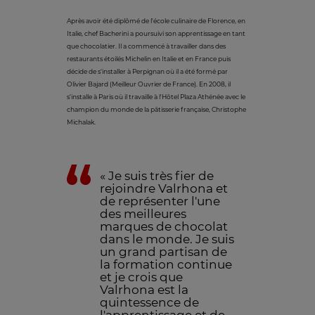
Après avoir été diplômé de l'école culinaire de Florence, en
Italie, chef Bacherini a poursuivi son apprentissage en tant
que chocolatier. Il a commencé à travailler dans des
restaurants étoilés Michelin en Italie et en France puis
décide de s'installer à Perpignan où il a été formé par
Olivier Bajard (Meilleur Ouvrier de France). En 2008, il
s'installe à Paris où il travaille à l'Hôtel Plaza Athénée avec le
champion du monde de la pâtisserie française, Christophe
Michalak.
« Je suis très fier de
rejoindre Valrhona et
de représenter l'une
des meilleures
marques de chocolat
dans le monde. Je suis
un grand partisan de
la formation continue
et je crois que
Valrhona est la
quintessence de