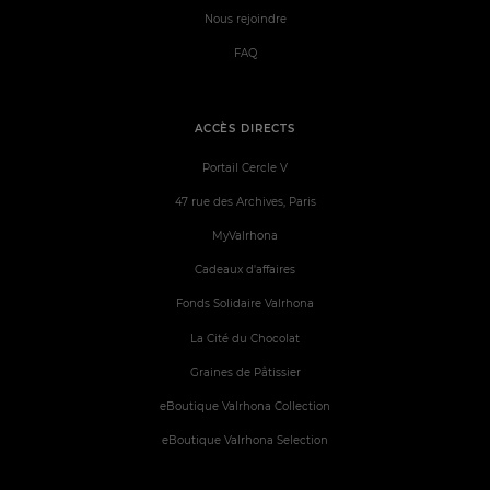
Nous rejoindre
FAQ
ACCÈS DIRECTS
Portail Cercle V
47 rue des Archives, Paris
MyValrhona
Cadeaux d'affaires
Fonds Solidaire Valrhona
La Cité du Chocolat
Graines de Pâtissier
eBoutique Valrhona Collection
eBoutique Valrhona Selection