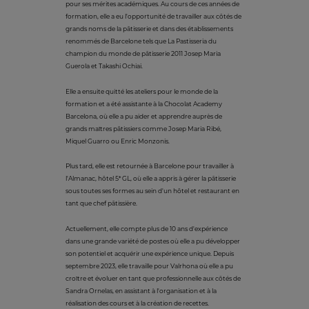
pour ses mérites académiques. Au cours de ces années de
formation, elle a eu l'opportunité de travailler aux côtés de
grands noms de la pâtisserie et dans des établissements
renommés de Barcelone tels que La Pastisseria du
champion du monde de pâtisserie 2011 Josep Maria
Guerola et Takashi Ochiai.
Elle a ensuite quitté les ateliers pour le monde de la
formation et a été assistante à la Chocolat Academy
Barcelona, où elle a pu aider et apprendre auprès de
grands maîtres pâtissiers comme Josep Maria Ribé,
Miquel Guarro ou Enric Monzonis.
Plus tard, elle est retournée à Barcelone pour travailler à
l'Almanac, hôtel 5* GL, où elle a appris à gérer la pâtisserie
sous toutes ses formes au sein d'un hôtel et restaurant en
tant que chef pâtissière.
Actuellement, elle compte plus de 10 ans d'expérience
dans une grande variété de postes où elle a pu développer
son potentiel et acquérir une expérience unique. Depuis
septembre 2023, elle travaille pour Valrhona où elle a pu
croître et évoluer en tant que professionnelle aux côtés de
Sandra Ornelas, en assistant à l'organisation et à la
réalisation des cours et à la création de recettes.