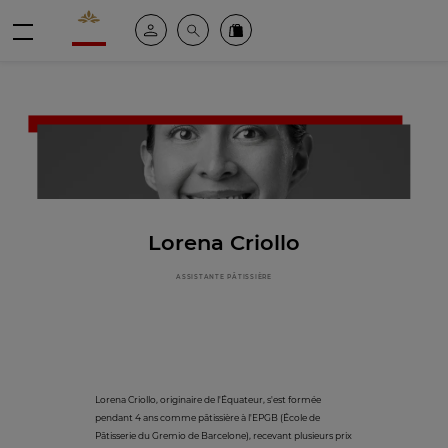
Valrhona - Imaginons le meilleur du chocolat
Espace client
Recherche
Commandez en ligne
menu
Lorena Criollo
ASSISTANTE PÂTISSIÈRE
Lorena Criollo, originaire de l'Équateur, s'est formée
pendant 4 ans comme pâtissière à l'EPGB (École de
Pâtisserie du Gremio de Barcelone), recevant plusieurs prix