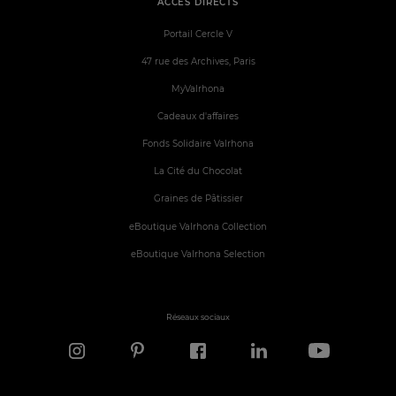
ACCÈS DIRECTS
Portail Cercle V
47 rue des Archives, Paris
MyValrhona
Cadeaux d'affaires
Fonds Solidaire Valrhona
La Cité du Chocolat
Graines de Pâtissier
eBoutique Valrhona Collection
eBoutique Valrhona Selection
Réseaux sociaux