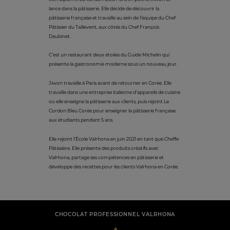
lance dans la pâtisserie. Elle décide de découvrir la
pâtisserie française et travaille au sein de l’équipe du Chef
Pâtissier du Taillevent, aux côtés du Chef François
Daubinet.
C’est un restaurant deux étoiles du Guide Michelin qui
présente la gastronomie moderne sous un nouveau jour.
Jiwon travaille à Paris avant de retourner en Corée. Elle
travaille dans une entreprise italienne d’appareils de cuisine
où elle enseigne la pâtisserie aux clients, puis rejoint Le
Cordon Bleu Corée pour enseigner la pâtisserie française
aux étudiants pendant 5 ans.
Elle rejoint l’École Valrhona en juin 2021 en tant que Cheffe
Pâtissière. Elle présente des produits créatifs avec
Valrhona, partage ses compétences en pâtisserie et
développe des recettes pour les clients Valrhona en Corée.
CHOCOLAT PROFESSIONNEL VALRHONA