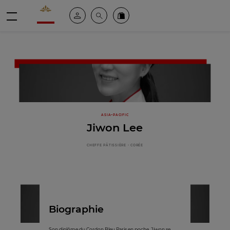
Valrhona - Imaginons le meilleur du chocolat
Espace client
Recherche
Commandez en ligne
menu
ASIA–PACIFIC
Jiwon Lee
CHEFFE PÂTISSIÈRE - CORÉE
Biographie
Son diplôme du Cordon Bleu Paris en poche, Jiwon se