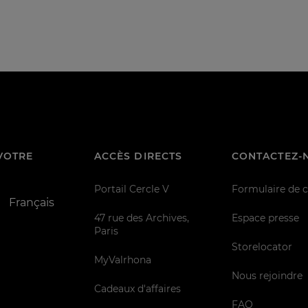
VOTRE
ACCÈS DIRECTS
CONTACTEZ-
Portail Cercle V
Formulaire de 
Français
47 rue des Archives,
Espace presse
Paris
Storelocator
MyValrhona
Nous rejoindre
Cadeaux d'affaires
FAQ