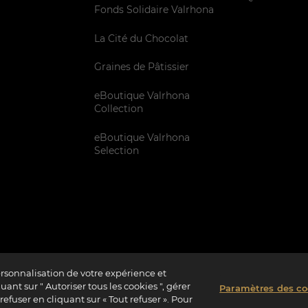
Fonds Solidaire Valrhona
La Cité du Chocolat
Graines de Pâtissier
eBoutique Valrhona
Collection
eBoutique Valrhona
Selection
ersonnalisation de votre expérience et
ant sur " Autoriser tous les cookies ", gérer
Paramètres des co
rme à 72%
Vie Privée
Informations Légales
Politique Cookies
Paramètres 
efuser en cliquant sur « Tout refuser ». Pour