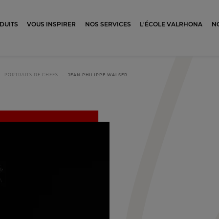
ocolat
DUITS
VOUS INSPIRER
NOS SERVICES
L'ÉCOLE VALRHONA
N
PORTRAITS DE CHEFS
JEAN-PHILIPPE WALSER