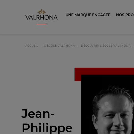
Valrhona - Imaginons le meilleur du ch
UNE MARQUE ENGAGÉE
NOS PRO
ACCUEIL
L'ÉCOLE VALRHONA
DÉCOUVRIR L'ÉCOLE VALRHONA
Jean-
Philippe