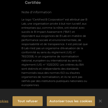
Note d'information
Le logo “Certified B Corporation” est attribué par B
Lab, une organisation privée à but non lucratif, aux
entreprises qui, comme la nôtre, ont réalisé avec
succès le B Impact Assessment (“BIA”) et
répondent aux exigences de B Lab en matière de
performance sociale et environnementale, de
responsabilité et de transparence. Il est précisé que
B Lab n’est pas un organisme d’évaluation de la
conformité au sens du règlement (UE) n°
765/2008, ni un organisme de normalisation
national, européen ou international au sens du
règlement (UE) n° 1025/2012. Les critères du BIA
sont distincts et indépendants des standards
harmonisés issus des normes ISO ou d’autres
organismes de normalisation, et ils ne sont pas
ratifiés par des institutions publiques nationales ou
européennes.
okies
Tout refuser
Autoriser tous les cookies
des Cookies
Conditions générales