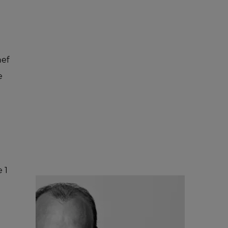
hef
e
e 1