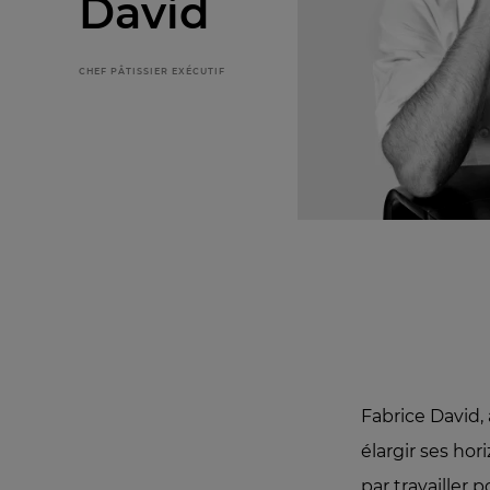
David
CHEF PÂTISSIER EXÉCUTIF
Fabrice David,
élargir ses ho
par travailler