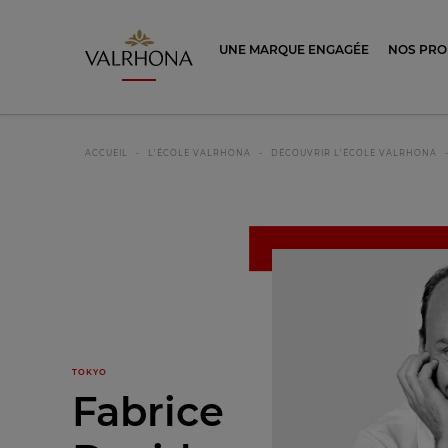
Valrhona - Imaginons le meilleur du ch
UNE MARQUE ENGAGÉE
NOS PRO
ACCUEIL
L'ÉCOLE VALRHONA
DÉCOUVRIR L'ÉCOLE VALRHONA
TOKYO
Fabrice