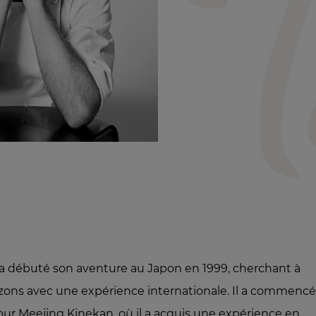
 a débuté son aventure au Japon en 1999, cherchant à
rizons avec une expérience internationale. Il a commenc
 pour Meejing Kinekan, où il a acquis une expérience en