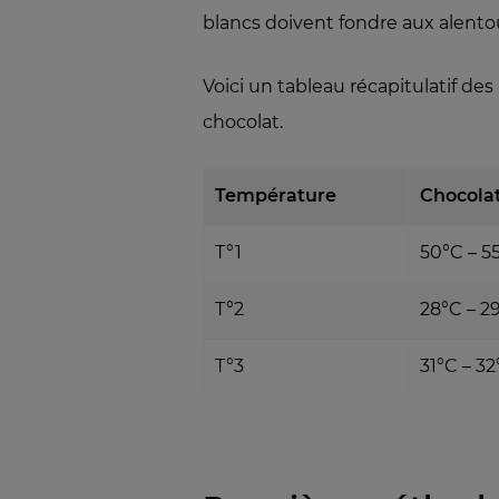
blancs doivent fondre aux alento
Voici un tableau récapitulatif de
chocolat.
Température
Chocolat
T°1
50°C – 5
T°2
28°C – 2
T°3
31°C – 3