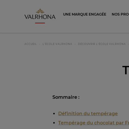
Valrhona - Imaginons le meilleur du ch
UNE MARQUE ENGAGÉE
NOS PRO
ACCUEIL
L'ÉCOLE VALRHONA
DÉCOUVRIR L'ÉCOLE VALRHONA
Som
maire :
Définition du tempérage
Tempérage du chocolat par F