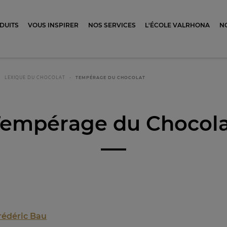
ocolat
DUITS
VOUS INSPIRER
NOS SERVICES
L'ÉCOLE VALRHONA
N
LEXIQUE DU CHOCOLAT
TEMPÉRAGE DU CHOCOLAT
Tempérage du Chocola
rédéric Bau