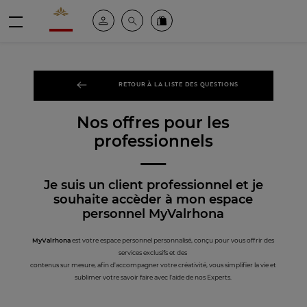
Valrhona - Imaginons le meilleur du chocolat
Espace client
Recherche
Commandez en ligne
menu
RETOUR À LA LISTE DES QUESTIONS
Nos offres pour les
professionnels
Je suis un client professionnel et je
souhaite accèder à mon espace
personnel MyValrhona
MyValrhona
est votre espace personnel personnalisé, conçu pour vous offrir des
services exclusifs et des
contenus sur mesure, afin d'accompagner votre créativité, vous simplifier la vie et
sublimer votre savoir faire avec l’aide de nos Experts.