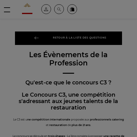
Valrhona - Imaginons le meilleur du chocolat
Espace client
Recherche
Commandez en ligne
menu
RETOUR À LA LISTE DES QUESTIONS
Les Évènements de la
Profession
Qu'est-ce que le concours C3 ?
Le Concours C3, une compétition
s'adressant aux jeunes talents de la
restauration
Le C3 est u
ne compétition internationale
proposée aux
professionnels catering
et
restauration
de
plus de 21 ans
.
Le concours se déroule en
trois étapes
: La 1ère consiste à proposer
une recette de