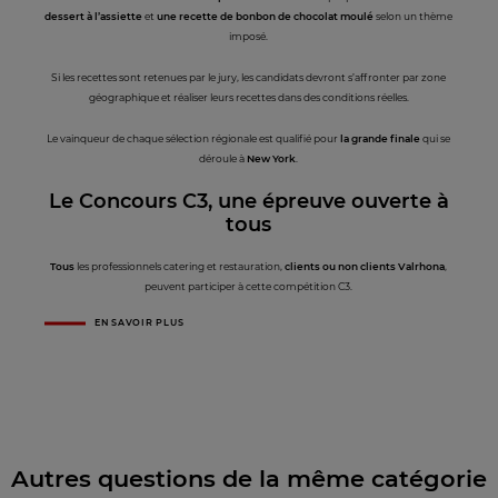
dessert à l’assiette
et
une recette de bonbon de chocolat moulé
selon un thème
imposé.
Si les recettes sont retenues par le jury, les candidats devront s’affronter par zone
géographique et réaliser leurs recettes dans des conditions réelles.
Le vainqueur de chaque sélection régionale est qualifié pour
la grande finale
qui se
déroule à
New York
.
Le Concours C3, une épreuve ouverte à
tous
Tous
les professionnels catering et restauration,
clients ou non clients Valrhona
,
peuvent participer à cette compétition C3.
EN SAVOIR PLUS
Autres questions de la même catégorie