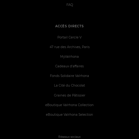
FAQ
ACCÈS DIRECTS
Portail Cercle V
47 rue des Archives, Paris
MyValrhona
Cadeaux d'affaires
Fonds Solidaire Valrhona
La Cité du Chocolat
Graines de Pâtissier
eBoutique Valrhona Collection
eBoutique Valrhona Selection
Réseaux sociaux