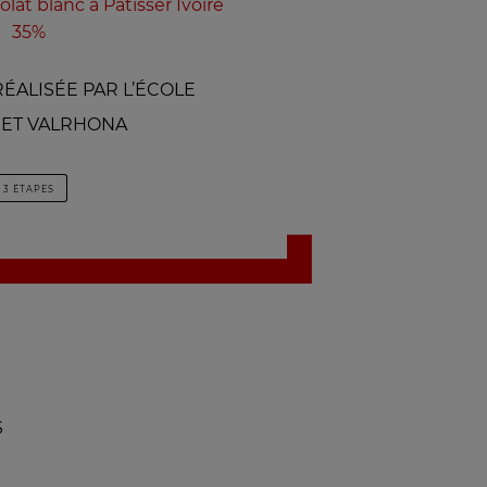
lat blanc à Pâtisser Ivoire
35%
ÉALISÉE PAR L’ÉCOLE
ET VALRHONA
3 ÉTAPES
S