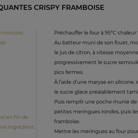
QUANTES CRISPY FRAMBOISE
0 minutes
Préchauffer le four à 95°C chaleur 
res
Au batteur muni de son fouet, mon
le jus de citron, à vitesse moyenn
progressivement le sucre semoule
pics fermes.
À l’aide d’une maryse en silicone,
le sucre glace préalablement tami
Puis remplir une poche munie de l
petites meringues rondes, puis le
nel en fin de
framboise.
ive ingrédient.
Mettre les meringues au four pour