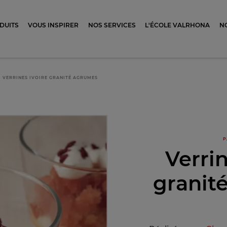
ocolat
DUITS
VOUS INSPIRER
NOS SERVICES
L'ÉCOLE VALRHONA
N
VERRINES IVOIRE GRANITÉ AGRUMES
P
Verrin
granit