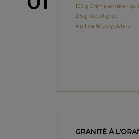
étape
01
160 g Crème entière liqu
215 g Yaourt grec
4 g Feuille de gélatine
GRANITÉ À L’OR