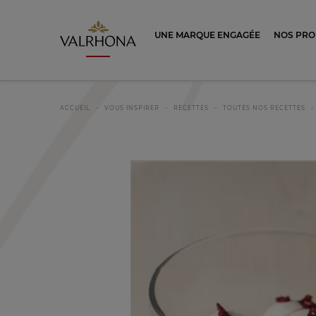
Valrhona - Imaginons le meilleur du ch
UNE MARQUE ENGAGÉE
NOS PRO
ACCUEIL
VOUS INSPIRER
RECETTES
TOUTES NOS RECETTES