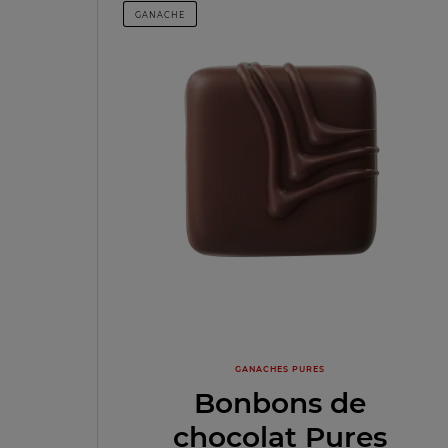
GANACHE
GANACHES PURES
Bonbons de
chocolat Pures