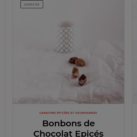
GANACHE
GANACHES EPICÉES ET GOURMANDES
Bonbons de
Chocolat Epicés