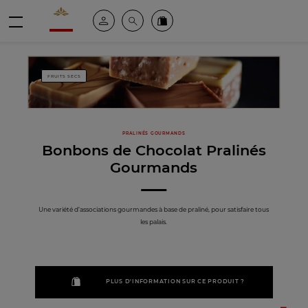
Valrhona - Imaginons le meilleur du chocolat
Espace client
Recherche
Commandez en ligne
menu
FRUITS SECS
PRALINÉS GOURMANDS
Bonbons de Chocolat Pralinés
Gourmands
Une variété d’associations gourmandes à base de praliné, pour satisfaire tous
les palais.
PLUS D'INFORMATION SUR CE PRODUIT ?