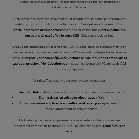
entreprises à mieux intégrer l’impact des transports dans leur stratégie de
développement durable.
Cette démarche basée sur le volontariat est reconnue et soutenue par les pouvoirs
publics, ce qui est un vrai plus pour l’entreprise. L’entreprise est également
fière
d’être la première dans la démarche
, à proposer des actions
visant à réduire ses
émissions de gaz à effet de serre
(GES) liées à ses envois aériens.
Chaque entreprise signe un accord avec l’ADEME dans lequel il s’engage à mettre en
oeuvre des actions pour réduire d’au moins 5% ses émissions de gaz à effet de serre
liées au transport.
Valrhona a déjà lancé 7 actions afin de réduire ses émissions et
table sur un objectif de réduction de 7%
, ce qui représenterait 640 tonnes de CO2
économisées par an.
Parmi ces 7 actions, il y a par exemple la mise en place :
D’
un hub à Dubaï
, afin de diminuer le nombre de livraisons aériennes sur la zone
Des
livraisons en véhicules électriques
à Paris
Ou encore la
mise en place de nouvelles palettes en plastique
beaucoup
moins lourdes pour nos envois aériens.
À la fin de nos 3 années d’engagement dans cette démarche, nous saurons
exactement combien de tonnes de CO2 nous aurons économisé,
rendez-vous en
2022
!