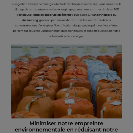
une gestion efficace de l'énergie à l’échelle de chaque chocolaterie. Pour améliorer le
pilotage de notre consommation énergétique, nous nous sommes dotés en 2017
d’
un nouvel outil de supervision énergétique
basée sur
la technologie du
datamining
, grâce au partenaire Métron. Il facilite le contrôle de nos
consommations d’énergie et l’identification des postes à optimiser. Nos efforts
portent sur tous nos usages énergétiques significatifs, et sont articulés selon notre
schéma directeur énergie.
Minimiser notre em
preinte
environnementale en réduisant notre