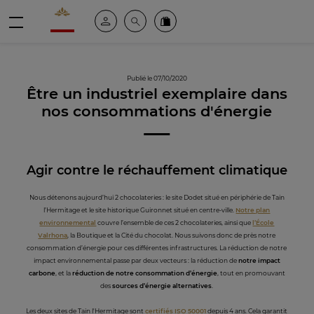
Valrhona - Imaginons le meilleur du chocolat
Espace client
Recherche
Commandez en ligne
menu
Publié le 07/10/2020
Être un industriel exemplaire dans
nos consommations d'énergie
Agir contre le r
échauffement climatique
Nous détenons aujourd’hui 2 chocolateries : le site Dodet situé en périphérie de Tain
l’Hermitage et le site historique Guironnet situé en centre-ville.
Notre plan
environnemental
couvre l’ensemble de ces 2 chocolateries, ainsi que
l’École
Valrhona
, la Boutique et la Cité du chocolat. Nous suivons donc de près notre
consommation d’énergie pour ces différentes infrastructures. La réduction de notre
impact environnemental passe par deux vecteurs : la réduction de
notre impact
carbone
, et la
réduction de notre consommation d’énergie
, tout en promouvant
des
sources d’énergie alternatives
.
Les deux sites de Tain l'Hermitage sont
certifiés ISO 50001
depuis 4 ans. Cela garantit