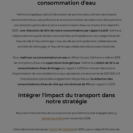
consommation d'eau
Valrhona s’applique, dans la fabrication de ses chocolats, à limiter ses impacts
environnementaux, ses pollutions et sa consommation de ressources. Nous portons
une attention particulière à notre consommation d’eau au travers d’un objectif à
2025 :
une réduction de 50% de notre consommation par rapport à 2013
. Valrhona
s’approvisionne auprès de deux sources d’eau principales pour son usage industriel :
l’eau de ville et l’eau de forage. L’eau de ville est principalement utilisée dans les
activités de nettoyage, et l’eau de forage utilisée dans les process industriels.
Pour
maîtriser sa consommation en eau
et affiner le suivi, Valrhona a relié en 2018
les compteurs d’eau à la
supervision énergétique
. Valrhona a
réduit de 53 % sa
consommation d’eau de forage
par rapport à 2013 en menant des actions
d’optimisation de nos installations ce qui représente une économie de 200 000 m3.
Une attention particulière a également été portée sur
la réduction des
consommations d’eau de ville qui ont diminué de 17%
par rapport à 2013.
Intégre
r l'impact du transport dans
notre stratégie
Nous sommes très fiers de vous annoncer que Valrhona s’est engagée dans
la
démarche FRET21
en novembre 2019.
Cette démarche lancée par
l’AUTF
et
l’ADEME
en 2016, a pour objectif d’inciter les