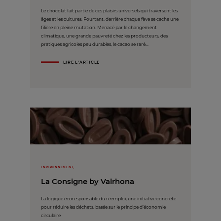
Le chocolat fait partie de ces plaisirs universels qui traversent les
âges et les cultures. Pourtant, derrière chaque fève se cache une
filière en pleine mutation. Menacé par le changement
climatique, une grande pauvreté chez les producteurs, des
pratiques agricoles peu durables, le cacao se raré...
LIRE L'ARTICLE
ENVIRONNEMENT,
La Consigne by Valrhona
La logique écoresponsable du réemploi, une initiative concrète
pour réduire les déchets, basée sur le principe d’économie
circulaire