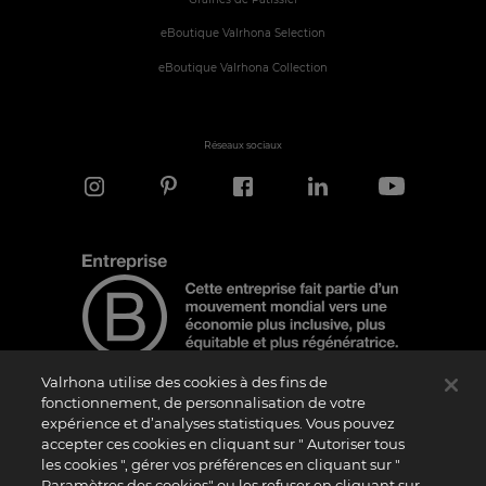
Graines de Pâtissier
eBoutique Valrhona Selection
eBoutique Valrhona Collection
Réseaux sociaux
Valrhona utilise des cookies à des fins de
fonctionnement, de personnalisation de votre
expérience et d’analyses statistiques. Vous pouvez
Note d'information
accepter ces cookies en cliquant sur " Autoriser tous
Le logo “Certified B Corporation” est attribué par B Lab, une organisation privée à
les cookies ", gérer vos préférences en cliquant sur "
but non lucratif, aux entreprises qui, comme la nôtre, ont réalisé avec succès le B
Paramètres des cookies" ou les refuser en cliquant sur