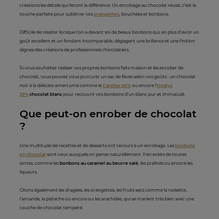
créations les détails qui feront la différence. Un enrobage au chocolat réussi, c’est la
touche parfaite pour sublimer vos
orangettes
, bouchées et bonbons.
Difficile de résister lorsque l’on a devant soi de beaux bonbons qui, en plus d’avoir un
goût excellent et un fondant incomparable, dégagent une brillance et une finition
dignes des créations de professionnels chocolatiers.
Si vous souhaitez réaliser vos propres bonbons faits maison et les enrober de
chocolat, vous pouvez vous procurer un sac de fèves selon vos goûts : un chocolat
noir à la délicate amertume comme le
Caraïbe 66%
ou encore l’
Opalys
33%
chocolat blanc
pour recouvrir vos bonbons d’un blanc pur et immaculé.
Que peut-on enrober de chocolat
?
Une multitude de recettes et de desserts ont recours à un enrobage. Les
bonbons
en chocolat
sont ceux auxquels on pense naturellement. Il en existe de toutes
sortes, comme les
bonbons au caramel au beurre salé
, les pralinés
ou encore les
liqueurs.
Citons également les dragées, les orangettes, les fruits secs comme la noisette,
l’amande, la pistache ou encore ou les arachides, qui se marient très bien avec une
couche de chocolat tempéré.