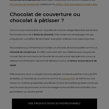
techniques de tempérage
utilisées par le
célèbre chef chocolatier Frédéric Bau
.
Chocolat de couverture ou
chocolat à pâtisser ?
Comme nous venons de le voir, la qualité de votre enrobage dépend en partie de la
bonne exécution de la
fonte du chocolat.
Mais réussir son tempérage n’est pas
uniquement une affaire de technique : le produit utilisé est tout aussi important.
Nous insistons sur l’importance d’utiliser un chocolat de bonne qualité comme un
chocolat de couverture
. En effet, contrairement aux tablettes que vous pouvez
trouver dans le commerce, le chocolat de couverture est spécialement conçu et
sélectionné à la fois pour ses arômes délicieux et pour sa
teneur en pur beurre de
cacao
.
Effectivement, là où un simple chocolat pâtissier contiendra parfois moins de 50%
de lipides, un chocolat de couverture comme le
Guanaja 70%
de Valrhona a une
teneur en matières grasses bien plus élevée. Ce sont les matières grasses contenues
dans le cacao qui procurent à votre enrobage toute sa brillance et sa fluidité, vous
garantissant un résultat parfait.
NOS PRODUITS POUR LES PROFESSIONNELS