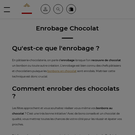
Valrhona - Imaginons le meilleur du chocolat
Espace client
Recherche
Commandez en ligne
menu
Enrobage Chocolat
Qu'est-ce que l'enrobage ?
En pâtisserie-chocolaterie, on parle d'
enrobage
lorsque l'on
recouvre de chocolat
un bonbon ou toute autre création. L'enrobage est bien connu des chefs pâtissiers
et chocolatiers puisque les
bonbons en chocolat
sont enrobés. Maîtriser cette
technique est donc crucial.
Comment enrober des chocolats
?
Les fêtes approchent et vous souhaitez réaliser vous-même vos
bonbons au
chocolat
? C’est une très bonne initiative ! Avec de bons conseils et un chocolat de
qualité, vous mettrez toutes les chances de votre côté pour les réussir et épater vos
proches.