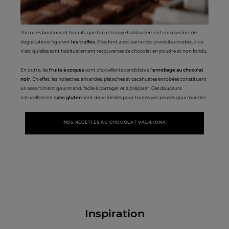
Parmi les bonbons et biscuits que l’on retrouve habituellement enrobés lors de
dégustations figurent
les truffes
. Elles font aussi partie des produits enrobés, si ce
n’est qu’elles sont habituellement recouvertes de chocolat en poudre et non fondu.
En outre, les
fruits à coques
sont d’excellents candidats à l’
enrobage au chocolat
noir
. En effet, les noisettes, amandes, pistaches et cacahuètes enrobées constituent
un assortiment gourmand, facile à partager et à préparer. Ces douceurs
naturellement
sans gluten
sont donc idéales pour toutes vos pauses gourmandes.
NOS RECETTES AU CHOCOLAT VALRHONA
Inspiration