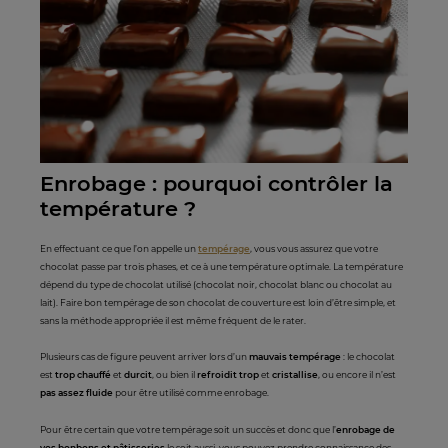
Enrobage : pourquoi contrôler la
température ?
En effectuant ce que l’on appelle un
tempérage
, vous vous assurez que votre
chocolat passe par trois phases, et ce à une température optimale. La température
dépend du type de chocolat utilisé (chocolat noir, chocolat blanc ou chocolat au
lait). Faire bon tempérage de son chocolat de couverture est loin d’être simple, et
sans la méthode appropriée il est même fréquent de le rater.
Plusieurs cas de figure peuvent arriver lors d’un
mauvais tempérage
: le chocolat
est
trop chauffé
et
durcit
, ou bien il
refroidit trop
et
cristallise
, ou encore il n’est
pas assez fluide
pour être utilisé comme enrobage.
Pour être certain que votre tempérage soit un succès et donc que l’
enrobage de
vos bonbons et pâtisseries
le soit aussi, vous pouvez prendre connaissance des