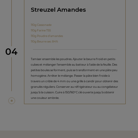
Streuzel Amandes
110g Cassonade
110g Farine T55
110g Poudre d’amandes
110g Beurre sec 84%
étape
04
Tamiser ensemble les poudres. Ajouter le beurre froid en petits
cubes et mélanger l’ensemble au batteur à l’aide de la feuille. Des
petites boules se forment, puis se transforment en une pâte peu
homogène. Arrêter le mélange. Passer la pâte bien froide à
travers un crible de 4 mm ou une grille à candir pour obtenir des
granulés réguliers. Conserver au réfrigérateur ou au congélateur
jusqu’à la cuisson. Cuire à 150/160°C clé ouverte jusqu’à obtenir
une couleur ambrée.