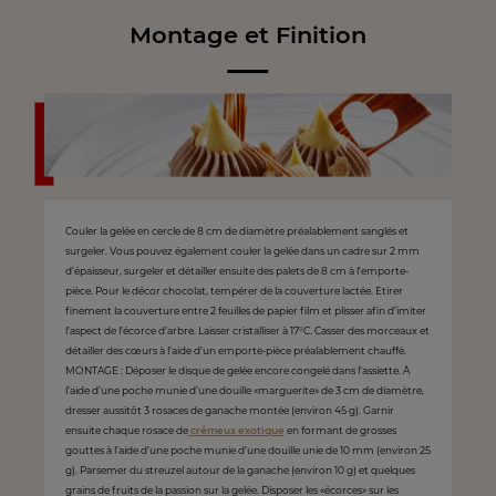
Montage et Finition
Couler la gelée en cercle de 8 cm de diamètre préalablement sanglés et
surgeler. Vous pouvez également couler la gelée dans un cadre sur 2 mm
d’épaisseur, surgeler et détailler ensuite des palets de 8 cm à l’emporte-
pièce. Pour le décor chocolat, tempérer de la couverture lactée. Etirer
finement la couverture entre 2 feuilles de papier film et plisser afin d’imiter
l’aspect de l’écorce d’arbre. Laisser cristalliser à 17°C. Casser des morceaux et
détailler des cœurs à l’aide d’un emporte-pièce préalablement chauffé.
MONTAGE : Déposer le disque de gelée encore congelé dans l’assiette. À
l’aide d’une poche munie d’une douille «marguerite» de 3 cm de diamètre,
dresser aussitôt 3 rosaces de ganache montée (environ 45 g). Garnir
ensuite chaque rosace de
crémeux exotique
en formant de grosses
gouttes à l’aide d’une poche munie d’une douille unie de 10 mm (environ 25
g). Parsemer du streuzel autour de la ganache (environ 10 g) et quelques
grains de fruits de la passion sur la gelée. Disposer les «écorces» sur les