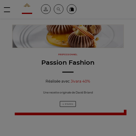
Valrhona - Imaginons le meilleur du chocolat
Espace client
Recherche
Commandez en ligne
menu
PROFESSIONNEL
Passion Fashion
Réalisée avec
Jivara 40%
Une recette originale de David Briand
4 ÉTAPES