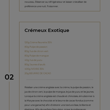
nouveau. Réserver au réfrigérateur et laisser cristalliser de
préférence une nuit. Foisonner.
Crémeux Exotique
120g Crème fleurette 35%
80g Pulpe de passion
80g Jus de citron vert
80g Pulpe de mangue
40g Jus de yuzu
80g Jaunes d’œufs
400g IVOIRE 35%
20g BEURRE DE CACAO
étape
02
Réaliser une crème anglaise avec la crème, la pulpe de passion, le
jus de citron vert, la pulpe de mangue, le jus de yuzu et les jaunes.
Lorsque la crème anglaise est chaude et chinoisée, émulsionner à
la Maryse avec le chocolat et le beurre de cacao fondus (comme
pour une ganache) afin d’obtenir une texture lisse, brillante et
élastique. Afin de parfaire l’émulsion, mixer le mélange en