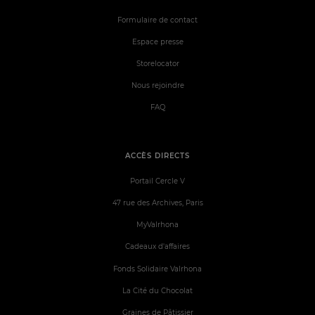
Formulaire de contact
Espace presse
Storelocator
Nous rejoindre
FAQ
ACCÈS DIRECTS
Portail Cercle V
47 rue des Archives, Paris
MyValrhona
Cadeaux d'affaires
Fonds Solidaire Valrhona
La Cité du Chocolat
Graines de Pâtissier