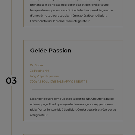
prenant soin de ne pas incorporer d’air et de travailler à une
température supérieure à 35°C. Cette technique est la garantie
d’une crème toujours souple, même après décongélation.
Laisser cristalliser le crémeux au réfrigérateur.
Gelée Passion
15g Sucre
3g Pectine NH
145g Pulpe de passion
étape
03
300g ABSOLU CRISTAL NAPPAGE NEUTRE
Mélanger le sucre semoule avec la pectine NH. Chauffer la pulpe
et le nappage Absolu puis ajouter le mélange sucre / pectine en
pluie. Porter l’ensemble à ébullition. Couler aussitôt et réserver au
réfrigérateur.