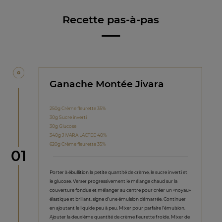
Recette pas-à-pas
Ganache Montée Jivara
250g Crème fleurette 35%
30g Sucre inverti
30g Glucose
340g JIVARA LACTEE 40%
620g Crème fleurette 35%
étape
01
Porter à ébullition la petite quantité de crème, le sucre inverti et
le glucose. Verser progressivement le mélange chaud sur la
couverture fondue et mélanger au centre pour créer un «noyau»
élastique et brillant, signe d’une émulsion démarrée. Continuer
en ajoutant le liquide peu à peu. Mixer pour parfaire l’émulsion.
Ajouter la deuxième quantité de crème fleurette froide. Mixer de