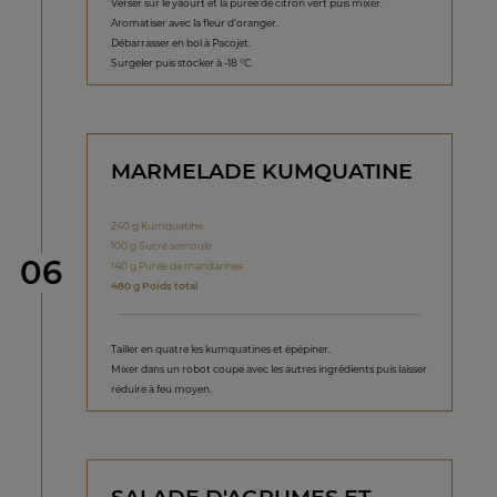
Verser sur le yaourt et la purée de citron vert puis mixer.
Aromatiser avec la fleur d’oranger.
Débarrasser en bol à Pacojet.
Surgeler puis stocker à -18 °C.
MARMELADE KUMQUATINE
240 g Kumquatine
100 g Sucre semoule
étape
06
140 g Purée de mandarines
480 g Poids total
Tailler en quatre les kumquatines et épépiner.
Mixer dans un robot coupe avec les autres ingrédients puis laisser
réduire à feu moyen.