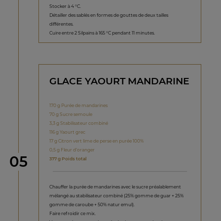
Stocker à 4 °C.
Détailler des sablés en formes de gouttes de deux tailles
différentes.
Cuire entre 2 Silpains à 165 °C pendant 11 minutes.
GLACE YAOURT MANDARINE
170 g Purée de mandarines
70 g Sucre semoule
3,3 g Stabilisateur combiné
116 g Yaourt grec
17 g Citron vert lime de perse en purée 100%
0,5 g Fleur d’oranger
étape
05
377 g Poids total
Chauffer la purée de mandarines avec le sucre préalablement
mélangé au stabilisateur combiné (25% gomme de guar + 25%
gomme de caroube + 50% natur emul).
Faire refroidir ce mix.