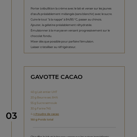
Porter à ébullition la crème avec le lait et verser sur les jaunes
d'œufs préalablement mélangés (sans blanchir) avec le sucre.
Cuire le tout "à la nappe" à 84/85 °C, passer au chinois.
Ajouter, la gélatine préalablement réhydratée.
Émulsionner à la maryse en versant progressivement sur le
chocolat fondu.
Mixer dès que possible pour parfaire l’émulsion.
Laisser cristalliser au réfrigérateur.
GAVOTTE CACAO
40 g Lait entier UHT
20 g Beurre sec 84%
55 g Sucre semoule
30 g Farine T45
étape
03
4 g
Poudre de cacao
150 g Poids total
Chauffer le lait et le beurre, verser sur les autres ingrédients.