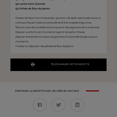
QS Larme noire chocolat
QS Pétale de fleur de jasmin
Dresser de façon harmonieuse les « gouttes » de sablé cassonnade cacao, le
crémeux Macaé à l’aide d’une douille de Ø 8 et la salade d’agrumes.
Décorer avec des rondelles de kumquats et des segments de mandarines.
Déposer une forme en chocolat et la garnir de siphon Macaé.
Déposer ensuite les morceaux de gavottes et la quenelle de glace yaourt
mandarine.
Finaliser en déposant des pétales de fleur de jasmin.
TÉLÉCHARGER CETTE RECETTE
PARTAGEZ LA RECETTE SUR LES MÉDIAS SOCIAUX