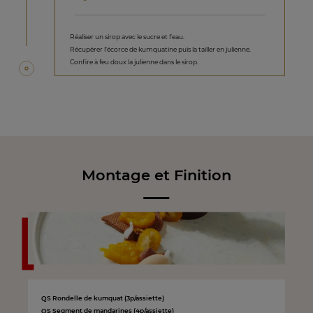
Réaliser un sirop avec le sucre et l’eau.
Récupérer l’écorce de kumquatine puis la tailler en julienne.
Confire à feu doux la julienne dans le sirop.
Montage et Finition
QS Rondelle de kumquat (3p/assiette)
QS Segment de mandarines (4p/assiette)