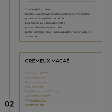
Chauffer le lait, la crème.
Blanchir les jaunes avec le sucre, réaliser une crème anglaise.
Ajouter la masse gélatine hors du feu.
Émulsionner sur le chocolat en 2 fois.
Ajouter la fleur d’oranger et mixer.
Laisser figer 2 heures au froid, puis passer en siphon, gazer à 2
cartouches.
CRÉMEUX MACAÉ
80 g Crème UHT 35%
80 g Lait entier UHT
25 g Sucre semoule
30 g Jaune d’œuf
1,5 g Gélatine poudre 220 Bloom
7,5 g Eau d'hydratation
100 g
MACAÉ 62%
étape
02
325 g Poids total