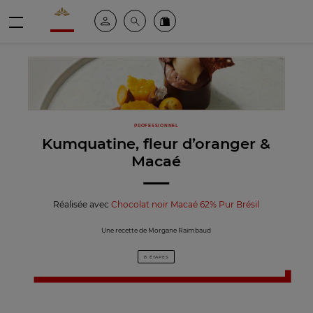
Valrhona - Imaginons le meilleur du chocolat
Espace client
Recherche
Commandez en ligne
menu
PROFESSIONNEL
Kumquatine, fleur d’oranger &
Macaé
Réalisée avec
Chocolat noir Macaé 62% Pur Brésil
Une recette de Morgane Raimbaud
8 ÉTAPES