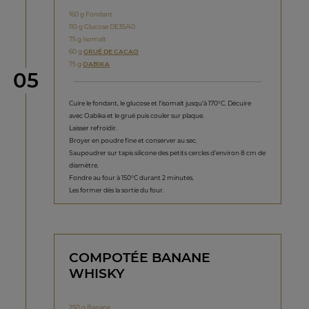
160 g Fondant
110 g Glucose DE35/40
75 g Isomalt
60 g
GRUÉ DE CACAO
75 g
OABIKA
étape
05
Cuire le fondant, le glucose et l’isomalt jusqu’à 170°C. Décuire
avec Oabika et le grué puis couler sur plaque.
Laisser refroidir.
Broyer en poudre fine et conserver au sec.
Saupoudrer sur tapis silicone des petits cercles d’environ 8 cm de
diamètre.
Fondre au four à 150°C durant 2 minutes.
Les former dès la sortie du four.
COMPOTÉE BANANE
WHISKY
250 g Banane