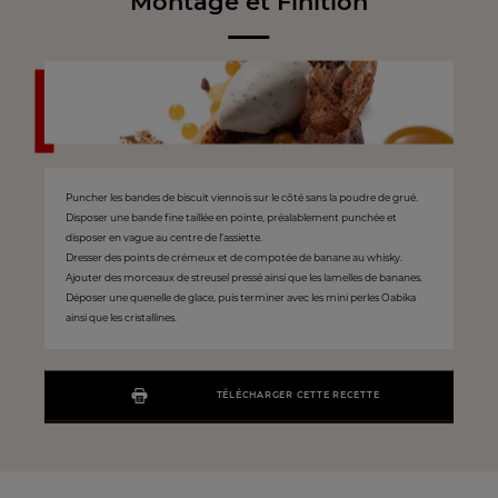
Montage et Finition
Puncher les bandes de biscuit viennois sur le côté sans la poudre de grué.
Disposer une bande fine taillée en pointe, préalablement punchée et
disposer en vague au centre de l’assiette.
Dresser des points de crémeux et de compotée de banane au whisky.
Ajouter des morceaux de streusel pressé ainsi que les lamelles de bananes.
Déposer une quenelle de glace, puis terminer avec les mini perles Oabika
ainsi que les cristallines.
TÉLÉCHARGER CETTE RECETTE