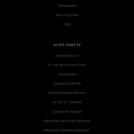
Storelocator
Nous rejoindre
FAQ
ACCÈS DIRECTS
Portail Cercle V
47 rue des Archives, Paris
MyValrhona
Cadeaux d'affaires
Fonds Solidaire Valrhona
La Cité du Chocolat
Graines de Pâtissier
eBoutique Valrhona Collection
eBoutique Valrhona Selection