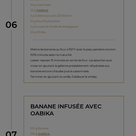
25 g Cassonade
25 g
OABIKA
2 g Gélatine poudre 220 Bloom
étape
10 g Eau d’hydratation
06
2 g Gousse de Vanille de Madagascar
25 g Whisky
Mettre les bananes au four à 150°C avec la peau pendant environ
10/15 minutes selon la maturité.
Laisser reposer 10 minutes en sortie de four. Les éplucher puis
mixer en ajoutant la gélatine préalablement réhydratée aux
bananes encore chaudes puis la cassonnade.
Terminer en ajoutant la vanille, Oabika et le whisky.
BANANE INFUSÉE AVEC
OABIKA
100 g Banane
étape
07
100 g
OABIKA