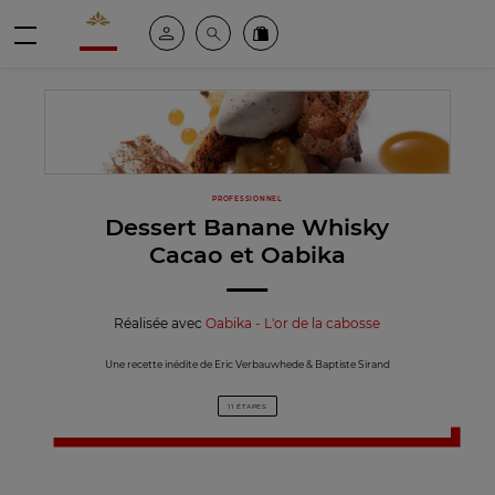
Valrhona - Imaginons le meilleur du chocolat
Espace client
Recherche
Commandez en ligne
menu
PROFESSIONNEL
Dessert Banane Whisky
Cacao et Oabika
Réalisée avec
Oabika - L'or de la cabosse
Une recette inédite de Eric Verbauwhede & Baptiste Sirand
11 ÉTAPES