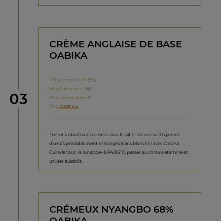
CRÈME ANGLAISE DE BASE
OABIKA
120 g Crème UHT 35%
50 g Lait entier UHT
étape
03
25 g Jaunes d’oeufs
74 g
OABIKA
Porter à ébullition la crème avec le lait et verser sur les jaunes
d’œufs préalablement mélangés (sans blanchir) avec Oabika.
Cuire le tout «à la nappe» à 84/85°C, passer au chinois étamine et
utiliser aussitôt.
CRÉMEUX NYANGBO 68%
OABIKA