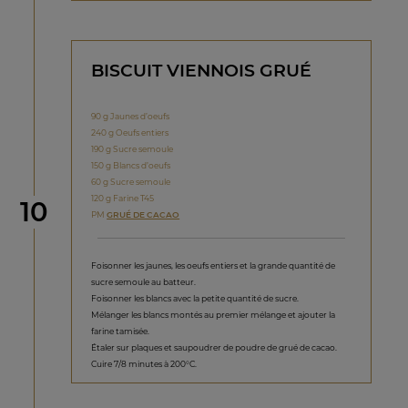
BISCUIT VIENNOIS GRUÉ
90 g Jaunes d’oeufs
240 g Oeufs entiers
190 g Sucre semoule
150 g Blancs d’oeufs
60 g Sucre semoule
120 g Farine T45
étape
10
PM
GRUÉ DE CACAO
Foisonner les jaunes, les oeufs entiers et la grande quantité de
sucre semoule au batteur.
Foisonner les blancs avec la petite quantité de sucre.
Mélanger les blancs montés au premier mélange et ajouter la
farine tamisée.
Étaler sur plaques et saupoudrer de poudre de grué de cacao.
Cuire 7/8 minutes à 200°C.