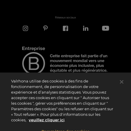
Réseaux sociaux
Valrhona utilise des cookies à des fins de
fonctionnement, de personnalisation de votre
expérience et d’analyses statistiques. Vous pouvez
Note d'information
accepter ces cookies en cliquant sur " Autoriser tous
Le logo “Certified B Corporation” est attribué par B Lab, une organisation privée à
les cookies ", gérer vos préférences en cliquant sur "
but non lucratif, aux entreprises qui, comme la nôtre, ont réalisé avec succès le B
Paramètres des cookies" ou les refuser en cliquant sur
Impact Assessment (“BIA”) et répondent aux exigences de B Lab en matière de
« Tout refuser ». Pour plus d'informations sur les
performance sociale et environnementale, de responsabilité et de transparence. Il
est précisé que B Lab n’est pas un organisme d’évaluation de la conformité au sens
cookies,
veuillez cliquer ici
.
du règlement (UE) n° 765/2008, ni un organisme de normalisation national,
européen ou international au sens du règlement (UE) n° 1025/2012. Les critères du
BIA sont distincts et indépendants des standards harmonisés issus des normes ISO