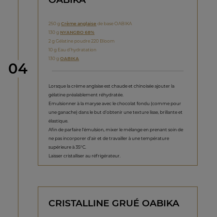
250 g
Crème anglaise
de base OABIKA
130 g
NYANGBO 68%
2 g Gélatine poudre 220 Bloom
10 g Eau d’hydratation
130 g
OABIKA
étape
04
Lorsque la crème anglaise est chaude et chinoisée ajouter la
gélatine préalablement réhydratée.
Emulsionner à la maryse avec le chocolat fondu (comme pour
une ganache) dans le but d’obtenir une texture lisse, brillante et
élastique.
Afin de parfaire l’émulsion, mixer le mélange en prenant soin de
ne pas incorporer d’air et de travailler à une température
supérieure à 35°C.
Laisser cristalliser au réfrigérateur.
CRISTALLINE GRUÉ OABIKA