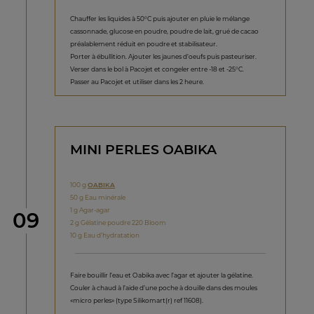
Chauffer les liquides à 50°C puis ajouter en pluie le mélange
cassonnade, glucose en poudre, poudre de lait, grué de cacao
préalablement réduit en poudre et stabilisateur.
Porter à ébullition. Ajouter les jaunes d’oeufs puis pasteuriser.
Verser dans le bol à Pacojet et congeler entre -18 et -25°C.
Passer au Pacojet et utiliser dans les 2 heure.
MINI PERLES OABIKA
100 g
OABIKA
50 g Eau minérale
1 g Agar-agar
étape
09
2 g Gélatine poudre 220 Bloom
10 g Eau d’hydratation
Faire bouillir l’eau et Oabika avec l’agar et ajouter la gélatine.
Couler à chaud à l’aide d’une poche à douille dans des moules
«micro perles» (type Silikomart(r) ref 11608).