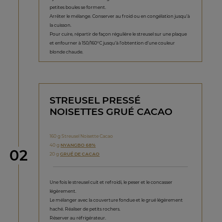
petites boules se forment.
Arrêter le mélange. Conserver au froid ou en congélation jusqu’à
la cuisson.
Pour cuire, répartir de façon régulière le streusel sur une plaque
et enfourner à 150/160°C jusqu’à l’obtention d’une couleur
blonde chaude.
STREUSEL PRESSÉ
NOISETTES GRUÉ CACAO
160 g Streusel Noisette Cacao
40 g
NYANGBO 68%
étape
02
20 g
GRUÉ DE CACAO
Une fois le streusel cuit et refroidi, le peser et le concasser
légèrement.
Le mélanger avec la couverture fondue et le grué légèrement
haché. Réaliser de petits rochers.
Réserver au réfrigérateur.