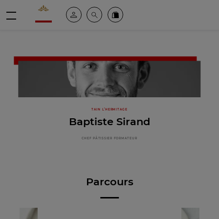
Valrhona - Imaginons le meilleur du chocolat
Espace client
Recherche
Commandez en ligne
menu
TAIN L’HERMITAGE
Baptiste Sirand
CHEF PÂTISSIER FORMATEUR
Parcours