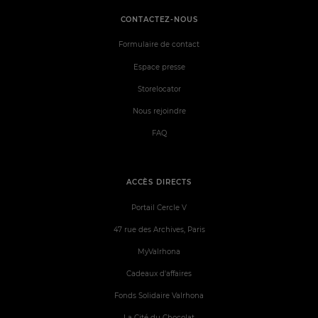
CONTACTEZ-NOUS
Formulaire de contact
Espace presse
Storelocator
Nous rejoindre
FAQ
ACCÈS DIRECTS
Portail Cercle V
47 rue des Archives, Paris
MyValrhona
Cadeaux d'affaires
Fonds Solidaire Valrhona
La Cité du Chocolat