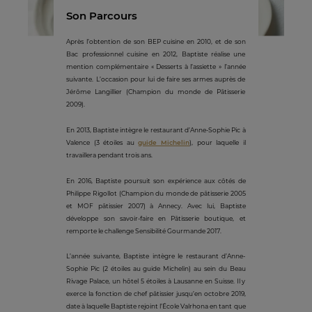
Son Parcours
Après l’obtention de son BEP cuisine en 2010, et de son
Bac professionnel cuisine en 2012, Baptiste réalise une
mention complémentaire « Desserts à l’assiette » l’année
suivante. L’occasion pour lui de faire ses armes auprès de
Jérôme Langillier (Champion du monde de Pâtisserie
2009).
En 2013, Baptiste intègre le restaurant d’Anne-Sophie Pic à
Valence (3 étoiles au
guide Michelin
), pour laquelle il
travaillera pendant trois ans.
En 2016, Baptiste poursuit son expérience aux côtés de
Philippe Rigollot (Champion du monde de pâtisserie 2005
et MOF pâtissier 2007) à Annecy. Avec lui, Baptiste
développe son savoir-faire en Pâtisserie boutique, et
remporte le challenge Sensibilité Gourmande 2017.
L’année suivante, Baptiste intègre le restaurant d’Anne-
Sophie Pic (2 étoiles au guide Michelin) au sein du Beau
Rivage Palace, un hôtel 5 étoiles à Lausanne en Suisse. Il y
exerce la fonction de chef pâtissier jusqu’en octobre 2019,
date à laquelle Baptiste rejoint l’École Valrhona en tant que