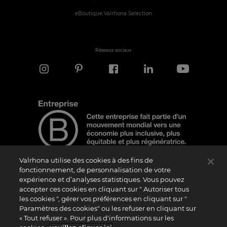
eBoutique Valrhona Selection
Réseaux sociaux
Valrhona utilise des cookies à des fins de
fonctionnement, de personnalisation de votre
expérience et d’analyses statistiques. Vous pouvez
Note d'information
accepter ces cookies en cliquant sur " Autoriser tous
les cookies ", gérer vos préférences en cliquant sur "
Le logo “Certified B Corporation” est attribué par B Lab, une organisation privée à
but non lucratif, aux entreprises qui, comme la nôtre, ont réalisé avec succès le B
Paramètres des cookies" ou les refuser en cliquant sur
Impact Assessment (“BIA”) et répondent aux exigences de B Lab en matière de
« Tout refuser ». Pour plus d'informations sur les
performance sociale et environnementale, de responsabilité et de transparence. Il
est précisé que B Lab n’est pas un organisme d’évaluation de la conformité au sens