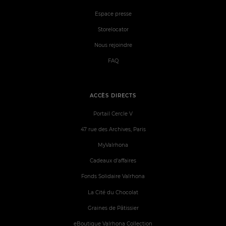
Espace presse
Storelocator
Nous rejoindre
FAQ
ACCÈS DIRECTS
Portail Cercle V
47 rue des Archives, Paris
MyValrhona
Cadeaux d'affaires
Fonds Solidaire Valrhona
La Cité du Chocolat
Graines de Pâtissier
eBoutique Valrhona Collection