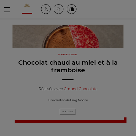
Valrhona - Imaginons le meilleur du chocolat
Espace client
Recherche
Commandez en ligne
menu
PROFESSIONNEL
Chocolat chaud au miel et à la
framboise
Réalisée avec
Ground Chocolate
Une création de Craig Alibone
0 ÉTAPES