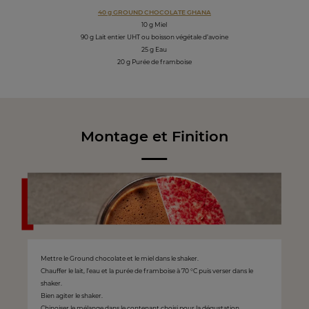
40 g GROUND CHOCOLATE GHANA
10 g Miel
90 g Lait entier UHT ou boisson végétale d’avoine
25 g Eau
20 g Purée de framboise
Montage et Finition
Mettre le Ground chocolate et le miel dans le shaker.
Chauffer le lait, l’eau et la purée de framboise à 70 °C puis verser dans le
shaker.
Bien agiter le shaker.
Chinoiser le mélange dans le contenant choisi pour la dégustation.