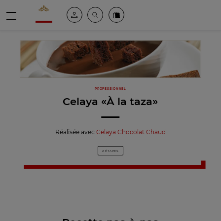
Valrhona - Imaginons le meilleur du chocolat
Espace client
Recherche
Commandez en ligne
menu
PROFESSIONNEL
Celaya «À la taza»
Réalisée avec
Celaya Chocolat Chaud
2 ÉTAPES