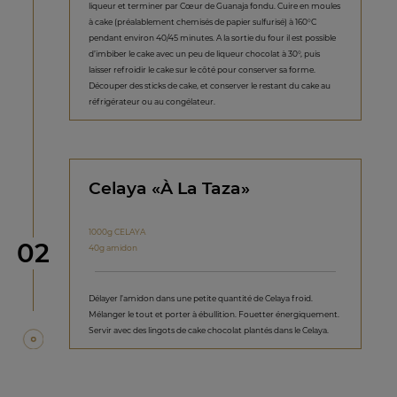
liqueur et terminer par Cœur de Guanaja fondu. Cuire en moules
à cake (préalablement chemisés de papier sulfurisé) à 160°C
pendant environ 40/45 minutes. A la sortie du four il est possible
d’imbiber le cake avec un peu de liqueur chocolat à 30°, puis
laisser refroidir le cake sur le côté pour conserver sa forme.
Découper des sticks de cake, et conserver le restant du cake au
réfrigérateur ou au congélateur.
Celaya «À La Taza»
1000g CELAYA
étape
02
40g amidon
Délayer l’amidon dans une petite quantité de Celaya froid.
Mélanger le tout et porter à ébullition. Fouetter énergiquement.
Servir avec des lingots de cake chocolat plantés dans le Celaya.