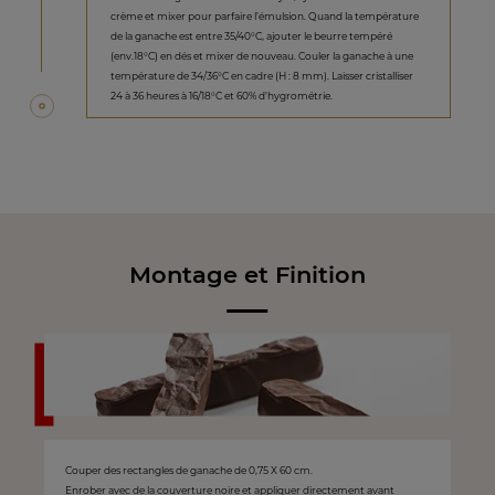
crème et mixer pour parfaire l’émulsion. Quand la température
de la ganache est entre 35/40°C, ajouter le beurre tempéré
(env.18°C) en dés et mixer de nouveau. Couler la ganache à une
température de 34/36°C en cadre (H : 8 mm). Laisser cristalliser
24 à 36 heures à 16/18°C et 60% d'hygrométrie.
Montage et Finition
Couper des rectangles de ganache de 0,75 X 60 cm.
Enrober avec de la couverture noire et appliquer directement avant