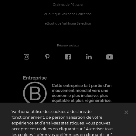
Graines de Pâtissier
eBoutique Valrhona Collection
eBoutique Valrhona Selection
Réseaux sociaux
Valrhona utilise des cookies à des fins de
fonctionnement, de personnalisation de votre
expérience et d’analyses statistiques. Vous pouvez
Note d'information
accepter ces cookies en cliquant sur " Autoriser tous
les cookies ", gérer vos préférences en cliquant sur "
Le logo “Certified B Corporation” est attribué par B Lab, une organisation privée à