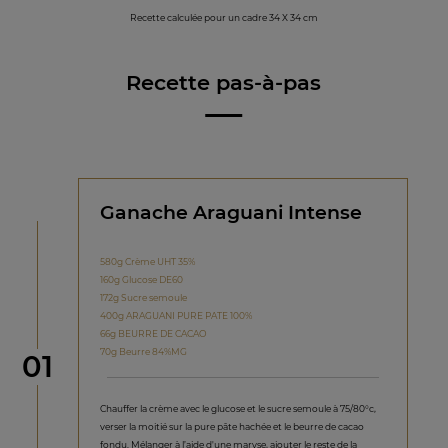
Recette calculée pour un cadre 34 X 34 cm
Recette pas-à-pas
Ganache Araguani Intense
580g Crème UHT 35%
160g Glucose DE60
172g Sucre semoule
400g ARAGUANI PURE PATE 100%
66g BEURRE DE CACAO
70g Beurre 84%MG
étape
01
Chauffer la crème avec le glucose et le sucre semoule à 75/80°c,
verser la moitié sur la pure pâte hachée et le beurre de cacao
fondu. Mélanger à l’aide d'une maryse, ajouter le reste de la