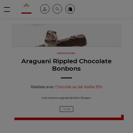
Valrhona - Imaginons le meilleur du chocolat
Espace client
Recherche
Commandez en ligne
menu
PROFESSIONNEL
Araguani Rippled Chocolate
Bonbons
Réalisée avec
Chocolat au lait Azélia 35%
Une recette originale de Rémi Poisson
1 ÉTAPE