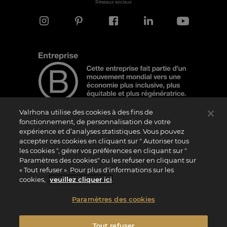
Réseaux sociaux
Valrhona utilise des cookies à des fins de
fonctionnement, de personnalisation de votre
expérience et d’analyses statistiques. Vous pouvez
Note d'information
accepter ces cookies en cliquant sur " Autoriser tous
les cookies ", gérer vos préférences en cliquant sur "
Le logo “Certified B Corporation” est attribué par B Lab, une organisation privée à
but non lucratif, aux entreprises qui, comme la nôtre, ont réalisé avec succès le B
Paramètres des cookies" ou les refuser en cliquant sur
Impact Assessment (“BIA”) et répondent aux exigences de B Lab en matière de
« Tout refuser ». Pour plus d'informations sur les
performance sociale et environnementale, de responsabilité et de transparence. Il
est précisé que B Lab n’est pas un organisme d’évaluation de la conformité au sens
cookies,
veuillez cliquer ici
.
du règlement (UE) n° 765/2008, ni un organisme de normalisation national,
européen ou international au sens du règlement (UE) n° 1025/2012. Les critères du
BIA sont distincts et indépendants des standards harmonisés issus des normes ISO
Paramètres des cookies
ou d’autres organismes de normalisation, et ils ne sont pas ratifiés par des
institutions publiques nationales ou européennes.
Tout refuser