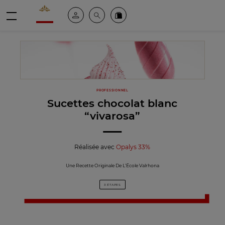
Valrhona - Imaginons le meilleur du chocolat
Espace client
Recherche
Commandez en ligne
menu
PROFESSIONNEL
Sucettes chocolat blanc
“vivarosa”
Réalisée avec
Opalys 33%
Une Recette Originale De L’École Valrhona
3 ÉTAPES