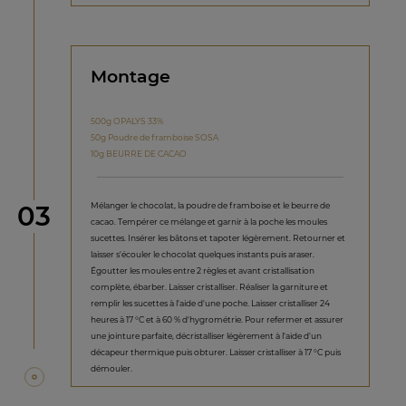
Montage
500g OPALYS 33%
50g Poudre de framboise SOSA
10g BEURRE DE CACAO
étape
Mélanger le chocolat, la poudre de framboise et le beurre de
03
cacao. Tempérer ce mélange et garnir à la poche les moules
sucettes. Insérer les bâtons et tapoter légèrement. Retourner et
laisser s'écouler le chocolat quelques instants puis araser.
Égoutter les moules entre 2 règles et avant cristallisation
complète, ébarber. Laisser cristalliser. Réaliser la garniture et
remplir les sucettes à l'aide d'une poche. Laisser cristalliser 24
heures à 17 °C et à 60 % d'hygrométrie. Pour refermer et assurer
une jointure parfaite, décristalliser légèrement à l'aide d'un
décapeur thermique puis obturer. Laisser cristalliser à 17 °C puis
démouler.