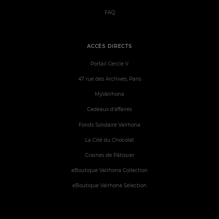
FAQ
ACCÈS DIRECTS
Portail Cercle V
47 rue des Archives, Paris
MyValrhona
Cadeaux d'affaires
Fonds Solidaire Valrhona
La Cité du Chocolat
Graines de Pâtissier
eBoutique Valrhona Collection
eBoutique Valrhona Selection