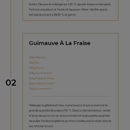
fondu. Dès que le mélange est à 35 °C, ajouter le beurre tempéré,
l’arôme coquelicot et l’acide citrique pur. Mixer. Vérifier que la
température soit à 29/30 °C et garnir.
Guimauve À La Fraise
28g Gélatine
56g Eau
300g Sucre
105g Sucre inverti
120g Pulpe de fraise
étape
02
80g Pulpe de fraise
150g Sucre inverti
Mélanger la gélatine et l’eau. Cuire le sucre, le sucre inverti et la
grande quantité de pulpe à 110 °C. Dans un bol de batteur, verser
le sirop de sucre cuit sur le sucre inverti et la plus petite quantité
de pulpe. Fondre la gélatine au micro-ondes puis la verser dans le
bol. Monter le tout.