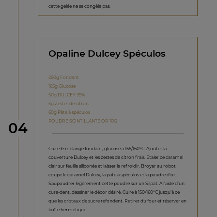
cette gelée ne se congèle pas.
Opaline Dulcey Spéculos
250g Fondant
165g Glucose
50g DULCEY 35%
5g Zestes de citron
60g Pâte à spéculos
POUDRE SCINTILLANTE OR 10G
étape
04
Cuire le mélange fondant, glucose à 155/160°C. Ajouter la
couverture Dulcey et les zestes de citron frais. Etaler ce caramel
clair sur feuille siliconée et laisser le refroidir. Broyer au robot
coupe le caramel Dulcey, la pâte à spéculos et la poudre d’or.
Saupoudrer légèrement cette poudre sur un Silpat. A l’aide d’un
cure-dent, dessiner le décor désiré. Cuire à 150/160°C jusqu’à ce
que les cristaux de sucre refondent. Retirer du four et réserver en
boîte hermétique.