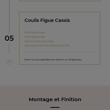
Coulis Figue Cassis
40g Pulpe de figue
étape
05
20g Pulpe de cassis
20g Compotée figue cassis
20g ABSOLU CRISTAL NAPPAGE NEUTRE
Mixer tous les ingrédients et réserver au réfrigérateur.
Montage et Finition