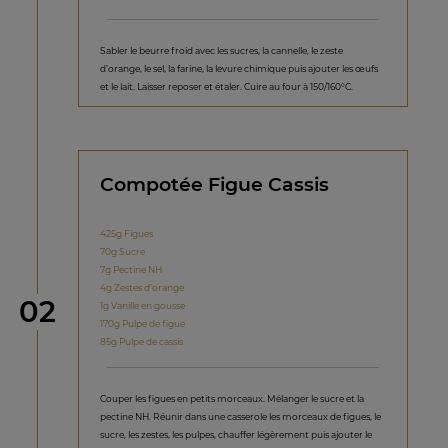
Sabler le beurre froid avec les sucres, la cannelle, le zeste
d’orange, le sel, la farine, la levure chimique puis ajouter les œufs
et le lait. Laisser reposer et étaler. Cuire au four à 150/160°C.
Compotée Figue Cassis
425g Figues
70g Sucre
7g Pectine NH
4g Zestes d’orange
étape
02
1g Vanille en gousse
170g Pulpe de figue
85g Pulpe de cassis
Couper les figues en petits morceaux. Mélanger le sucre et la
pectine NH. Réunir dans une casserole les morceaux de figues, le
sucre, les zestes, les pulpes, chauffer légèrement puis ajouter le