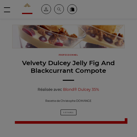
Valrhona - Imaginons le meilleur du chocolat
Espace client
Recherche
Commandez en ligne
menu
PROFESSIONNEL
Velvety Dulcey Jelly Fig And
Blackcurrant Compote
Réalisée avec
Blond® Dulcey 35%
Recette de Christophe DOMANGE
5 ÉTAPES