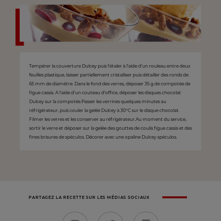
Tempérer la couverture Dulcey puis l’étaler à l’aide d’un rouleau entre deux
feuilles plastique, laisser partiellement cristalliser puis détailler des ronds de
65 mm de diamètre. Dans le fond des verres, déposer 35 g de compotée de
figue cassis. A l’aide d’un couteau d’office, déposer les disques chocolat
Dulcey sur la compotée.Passer les verrines quelques minutes au
réfrigérateur, puis couler la gelée Dulcey à 30°C sur le disque chocolat.
Filmer les verres et les conserver au réfrigérateur.Au moment du service,
sortir le verre et déposer sur la gelée des gouttes de coulis figue cassis et des
fines brisures de spéculos. Décorer avec une opaline Dulcey spéculos.
PARTAGEZ LA RECETTE SUR LES MÉDIAS SOCIAUX