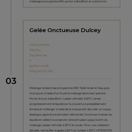
mélange sucre pectine NH, porter à ébullition et cuire 5 min.
Gelée Onctueuse Dulcey
440g Lait entier
315g Eau
30g Dextrose
6
5g Pectine X58
505g DULCEY 35%
étape
03
Mélanger le dextrose et la pectine X58. Tiédir le lait et l’eau puis
incorporer à l’aide d’un fouet le mélange dextrose / pectine.
Porter le tout à ébullition. Laisser refroidir à 60°C, verser
progressivement le liquide sur la couverture préalablement
fondue et mélanger à l’aide de la maryse afin de créer un noyau
élastique, signe d’une émulsion démarrée. Continuer à verser du
liquide en veillant à conserver cette émulsion jusqu’à la fin du
mélange. Laisser refroidir à 30°C et couler. Pour une utilisation
décalée, réchauffer la gelée à 60°C et l’utiliser à 30°C. ATTENTION