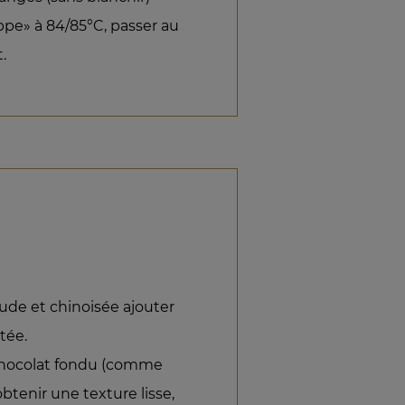
appe» à 84/85°C, passer au
.
ude et chinoisée ajouter
tée.
 chocolat fondu (comme
btenir une texture lisse,