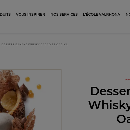
ocolat
DUITS
VOUS INSPIRER
NOS SERVICES
L'ÉCOLE VALRHONA
N
DESSERT BANANE WHISKY CACAO ET OABIKA
PR
Desse
Whisky
O