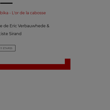
bika - L'or de la cabosse
te de Eric Verbauwhede &
iste Sirand
11 ÉTAPES