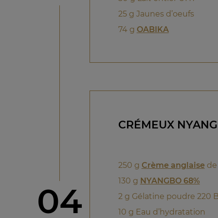
25 g Jaunes d’oeufs
74 g
OABIKA
CRÉMEUX NYANG
250 g
Crème anglaise
de
130 g
NYANGBO 68%
étape
04
2 g Gélatine poudre 220 
10 g Eau d’hydratation