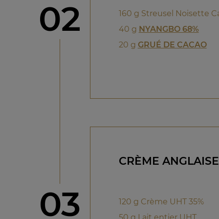
étape
02
160 g Streusel Noisette C
40 g
NYANGBO 68%
20 g
GRUÉ DE CACAO
CRÈME ANGLAISE
étape
03
120 g Crème UHT 35%
50 g Lait entier UHT