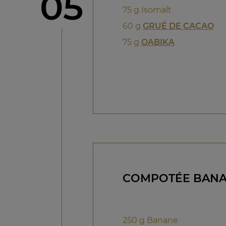
étape
05
75 g Isomalt
60 g
GRUÉ DE CACAO
75 g
OABIKA
COMPOTÉE BANA
250 g Banane