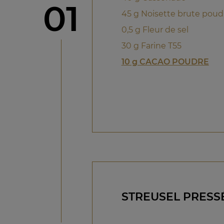
étape
01
45 g Noisette brute poud
0,5 g Fleur de sel
30 g Farine T55
10 g CACAO POUDRE
STREUSEL PRESS