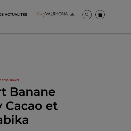
OS ACTUALITÉS
Espace client
Recherche
Commandez en
OFESSIONNEL
rt Banane
 Cacao et
abika