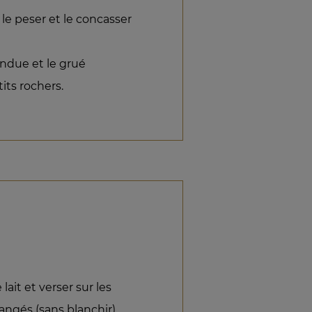
, le peser et le concasser
ndue et le grué
its rochers.
lait et verser sur les
ngés (sans blanchir)