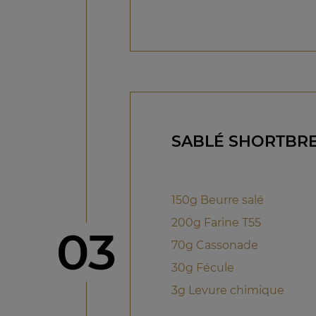
SABLÉ SHORTBR
150g Beurre salé
200g Farine T55
étape
03
70g Cassonade
30g Fécule
3g Levure chimique