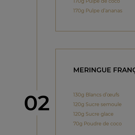
170g Pulpe de coco
170g Pulpe d’ananas
MERINGUE FRAN
étape
02
130g Blancs d’œufs
120g Sucre semoule
120g Sucre glace
70g Poudre de coco