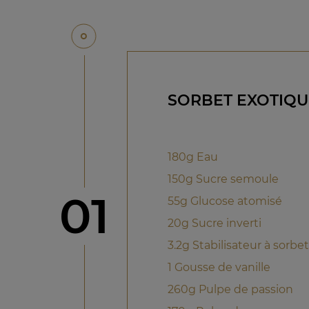
SORBET EXOTIQU
180g Eau
150g Sucre semoule
étape
01
55g Glucose atomisé
20g Sucre inverti
3.2g Stabilisateur à sorbet
1 Gousse de vanille
260g Pulpe de passion