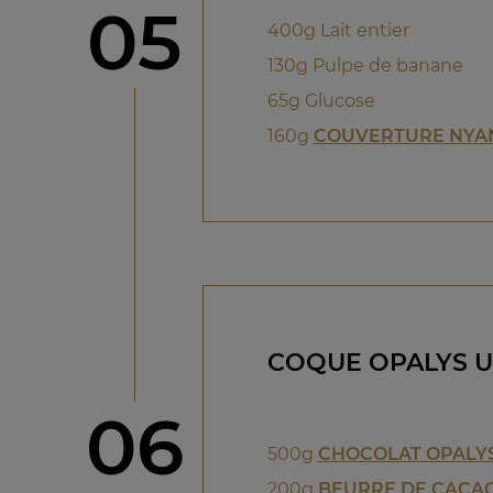
étape
05
400g Lait entier
130g Pulpe de banane
65g Glucose
160g
COUVERTURE NYA
COQUE OPALYS U
étape
06
500g
CHOCOLAT OPALYS
200g
BEURRE DE CACA