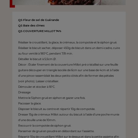
QS Fleur de sel de Guérande
QS Baie des cîmes
QS COUVERTURE MILLOT 74%
Réaliser le croustillant, la glace, le crémeux, la compotée et le siphon grué.
Réaliser le biscuit sacher, déposer 450g de biscuit dans un demi-cadre, cuire
au four ventilé à 180°C, pendant 7/8 min.
Détailler le biscuit à 5,5cm Ø.
Décor : Étaler finement de la couverture Millot pré cristallisé sur une feuille
guitare découper en triangle isocèle de 6cm sur une base de 4cm et à l’aide
d’une pince rassemblait les deux petits côtés afin de former des pétales
(voir photo). Laisser cristalliser.
Démouler et stocker à 16°C.
Dressage
Mettre le Siphon grué en siphon et gazer une fois.
Pacosser la glace.
Disposer le biscuit au centre et répartir 10g de compotée.
Dresser 15g de crémeux Millot autour du biscuit à l’aide d’une poche munie
d’une douille unie de 10mm.
Recouvrir la compotée de siphon grué.
Parsemer de grué en poudre en débordant sur l’assiette.
Répartir 10g de croustillant Millot sur le dessus et dans la petite assiette afin