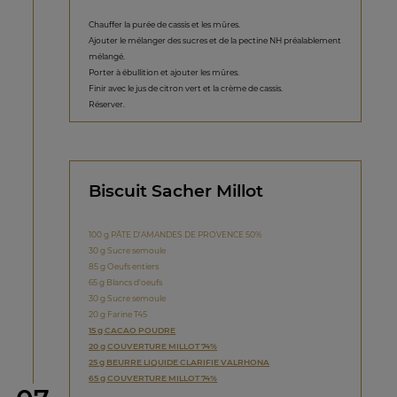
Chauffer la purée de cassis et les mûres.
Ajouter le mélanger des sucres et de la pectine NH préalablement
mélangé.
Porter à ébullition et ajouter les mûres.
Finir avec le jus de citron vert et la crème de cassis.
Réserver.
Biscuit Sacher Millot
100 g PÂTE D'AMANDES DE PROVENCE 50%
30 g Sucre semoule
85 g Oeufs entiers
65 g Blancs d'oeufs
30 g Sucre semoule
20 g Farine T45
15 g CACAO POUDRE
20 g COUVERTURE MILLOT 74%
25 g BEURRE LIQUIDE CLARIFIE VALRHONA
65 g COUVERTURE MILLOT 74%