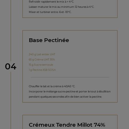
Refroidir rapidement le mix à + 4°C.
Laisser maturer le mix au minimum 12 heures à 4°C.
Mixer et turbiner entre -6 et -10°C.
Base Pectinée
240 g Lait entier UHT
65 g Crème UHT 35%
étape
04
15 g Sucre semoule
1 g Pectine X58 SOSA
Chauffer le lait et la crème à 40/45 °C.
Incorporer le mélange sucre-pectine et porter le tout à ébullition
pendant quelques secondes afin de bien activer la pectine.
Crémeux Tendre Millot 74%