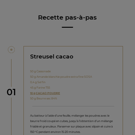
Recette pas-à-pas
Streusel cacao
50 g Cassonade
50 g Amande blanchie poudre extra fine SOSA
0,4 g Sel fin
45 g Farine T55
étape
01
10 g CACAO POUDRE
50 g Beurre sec 84%
Au batteur à l’aide d’une feuille, mélanger les poudres avec le
beurre froid coupé en cubes, jusqu’à l’obtention d’un mélange
friable et granuleux. Parsemer sur plaque avec silpain et cuire à
150 °C pendant environ 15-20 minutes.