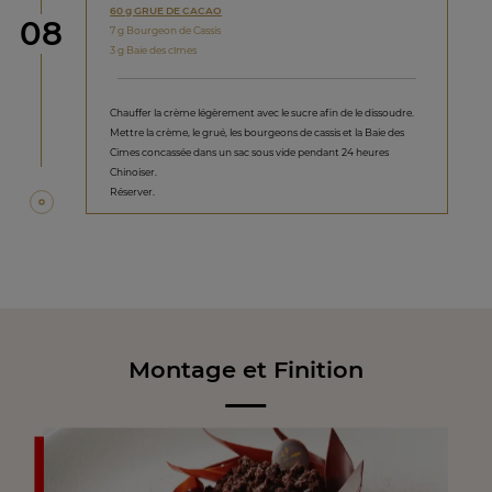
60 g GRUE DE CACAO
étape
08
7 g Bourgeon de Cassis
3 g Baie des cîmes
Chauffer la crème légèrement avec le sucre afin de le dissoudre.
Mettre la crème, le grué, les bourgeons de cassis et la Baie des
Cimes concassée dans un sac sous vide pendant 24 heures
Chinoiser.
Réserver.
Montage et Finition