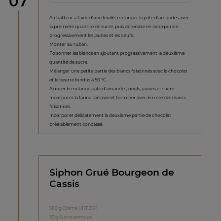
étape
07
Au batteur à l’aide d’une feuille, mélanger la pâte d’amandes avec
la première quantité de sucre, puis détendre en incorporant
progressivement les jaunes et les oeufs.
Monter au ruban.
Foisonner les blancs en ajoutant progressivement la deuxième
quantité de sucre.
Mélanger une petite partie des blancs foisonnés avec le chocolat
et le beurre fondus à 50 °C.
Ajouter le mélange pâte d’amandes, oeufs, jaunes et sucre.
Incorporer la farine tamisée et terminer avec le reste des blancs
foisonnés.
Incorporer délicatement la deuxième partie de chocolat
préalablement concassé.
Siphon Grué Bourgeon de
Cassis
580 g Crème UHT 35%
35 g Sucre semoule