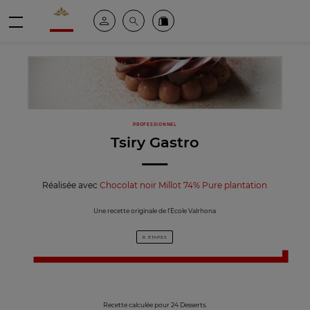
Valrhona - Imaginons le meilleur du chocolat
Espace client
Recherche
Commandez en ligne
menu
PROFESSIONNEL
Tsiry Gastro
Réalisée avec
Chocolat noir Millot 74% Pure plantation
Une recette originale de l’École Valrhona
8 ÉTAPES
Recette calculée pour 24 Desserts.