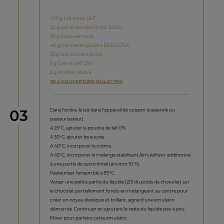
420 g Lait entier UHT
20 g Lait en poudre 1% MG SOSA
30 g Sucre semoule
40 g Glucose en poudre DE33 SOSA
25 g Sucre inverti SOSA
5 g Crème UHT 35%
2 g Profiber Stab 5
110 g COUVERTURE MILLOT 74%
étape
Dans l’ordre, le lait dans l’appareil de cuisson (casserole ou
03
pasteurisateur).
A 25°C, ajouter la poudre de lait 0%.
A 30°C, ajouter les sucres.
A 40°C, incorporer la crème.
A 45°C, incorporer le mélange stabilisant /émulsifiant additionné
à une partie de sucre initial (environ 10 %).
Pasteuriser l'ensemble à 85°C.
Verser une petite partie du liquide (2/3 du poids de chocolat) sur
le chocolat partiellement fondu en mélangeant au centre pour
créer un noyau élastique et brillant, signe d’une émulsion
démarrée. Continuer en ajoutant le reste du liquide peu à peu.
Mixer pour parfaire cette émulsion.