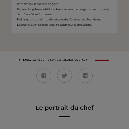
de maintenir la quenelle de glace.
Déposer les pétales de Millot autour du dessert et les garnir de compotée
de mûre à l’aide d’un cornet.
Finir avec un tour de moulin de baies des Cimes et de la fleur de sel.
Déposer la quenelle dans la petite assiette sur le croustillant.
PARTAGEZ LA RECETTE SUR LES MÉDIAS SOCIAUX
Le portrait du chef