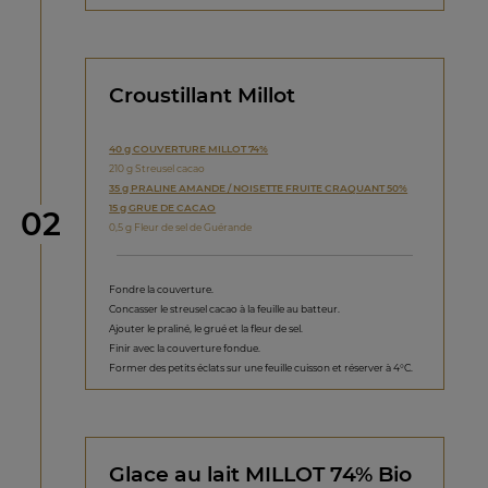
Croustillant Millot
40 g COUVERTURE MILLOT 74%
210 g Streusel cacao
35 g PRALINE AMANDE / NOISETTE FRUITE CRAQUANT 50%
15 g GRUE DE CACAO
étape
02
0,5 g Fleur de sel de Guérande
Fondre la couverture.
Concasser le streusel cacao à la feuille au batteur.
Ajouter le praliné, le grué et la fleur de sel.
Finir avec la couverture fondue.
Former des petits éclats sur une feuille cuisson et réserver à 4°C.
Glace au lait MILLOT 74% Bio