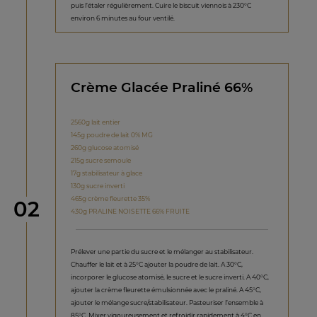
puis l’étaler régulièrement. Cuire le biscuit viennois à 230°C
environ 6 minutes au four ventilé.
Crème Glacée Praliné 66%
2560g lait entier
145g poudre de lait 0% MG
260g glucose atomisé
215g sucre semoule
17g stabilisateur à glace
130g sucre inverti
465g crème fleurette 35%
étape
02
430g PRALINE NOISETTE 66% FRUITE
Prélever une partie du sucre et le mélanger au stabilisateur.
Chauffer le lait et à 25°C ajouter la poudre de lait. A 30°C,
incorporer le glucose atomisé, le sucre et le sucre inverti. A 40°C,
ajouter la crème fleurette émulsionnée avec le praliné. A 45°C,
ajouter le mélange sucre/stabilisateur. Pasteuriser l’ensemble à
85°C. Mixer vigoureusement et refroidir rapidement à 4°C en