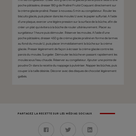
poche pâtissière, dresser 180 g de Praliné Fruité Craquant directement sur
la crème glacée praliné. Passer à nouveau 5 min au congélateur. Rouler les
biscuits glacés, puis placer dans les moules U avec le papier sulfurisé. A l’aide
d’une plaque, exercer une légère pression sur la surface de la bûche, afin de
créer un plat qui évitera à la bûche de rouler ultérieurement. Placer au
surgélateur 1 heure puis démouler. Réserver les moules. A l’aide d’une
poche pâtissière, dresser 450 g de crème glacée praliné en forme de larmes
au fond du moule U, puis placer immédiatement la bûche sur la crème
glacée. Presser légèrement de façon à écraser la crème glacée contre les
parois du moules. Surgeler. Démouler les bûche en passant rapidement les
moules sous l’eau chaude. Réserver au congélateur. Ajouter une pointe de
poudre Or dans la recette du nappage à pulvériser. Napper les bûches, puis
couper à la taille désirée. Décorer avec des disques de chocolat légèrement
galbés.
PARTAGEZ LA RECETTE SUR LES MÉDIAS SOCIAUX