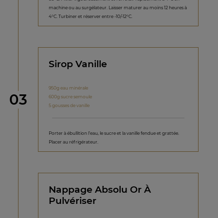
machine ou au surgélateur. Laisser maturer au moins 12 heures à
4°C. Turbiner et réserver entre -10/-12°C.
Sirop Vanille
950g eau minérale
étape
03
600g sucre semoule
5 gousses de vanille
Porter à ébullition l’eau, le sucre et la vanille fendue et grattée.
Placer au réfrigérateur.
Nappage Absolu Or À
Pulvériser