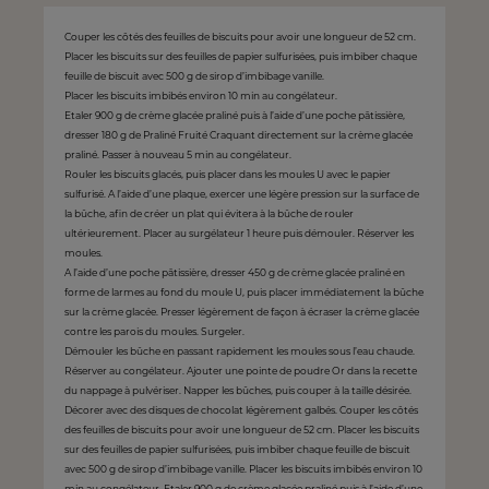
Couper les côtés des feuilles de biscuits pour avoir une longueur de 52 cm.
Placer les biscuits sur des feuilles de papier sulfurisées, puis imbiber chaque
feuille de biscuit avec 500 g de sirop d’imbibage vanille.
Placer les biscuits imbibés environ 10 min au congélateur.
Etaler 900 g de crème glacée praliné puis à l’aide d’une poche pâtissière,
dresser 180 g de Praliné Fruité Craquant directement sur la crème glacée
praliné. Passer à nouveau 5 min au congélateur.
Rouler les biscuits glacés, puis placer dans les moules U avec le papier
sulfurisé. A l’aide d’une plaque, exercer une légère pression sur la surface de
la bûche, afin de créer un plat qui évitera à la bûche de rouler
ultérieurement. Placer au surgélateur 1 heure puis démouler. Réserver les
moules.
A l’aide d’une poche pâtissière, dresser 450 g de crème glacée praliné en
forme de larmes au fond du moule U, puis placer immédiatement la bûche
sur la crème glacée. Presser légèrement de façon à écraser la crème glacée
contre les parois du moules. Surgeler.
Démouler les bûche en passant rapidement les moules sous l’eau chaude.
Réserver au congélateur. Ajouter une pointe de poudre Or dans la recette
du nappage à pulvériser. Napper les bûches, puis couper à la taille désirée.
Décorer avec des disques de chocolat légèrement galbés. Couper les côtés
des feuilles de biscuits pour avoir une longueur de 52 cm. Placer les biscuits
sur des feuilles de papier sulfurisées, puis imbiber chaque feuille de biscuit
avec 500 g de sirop d’imbibage vanille. Placer les biscuits imbibés environ 10
min au congélateur. Etaler 900 g de crème glacée praliné puis à l’aide d’une