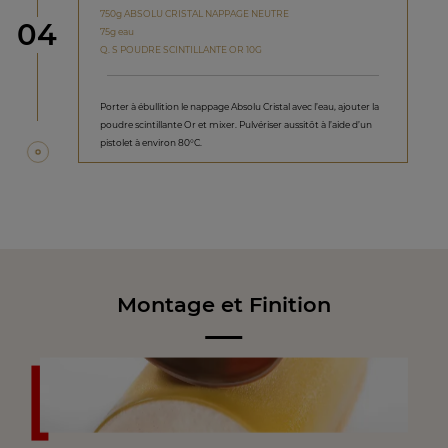
750g ABSOLU CRISTAL NAPPAGE NEUTRE
étape
04
75g eau
Q. S POUDRE SCINTILLANTE OR 10G
Porter à ébullition le nappage Absolu Cristal avec l’eau, ajouter la
poudre scintillante Or et mixer. Pulvériser aussitôt à l’aide d’un
pistolet à environ 80°C.
Montage et Finition