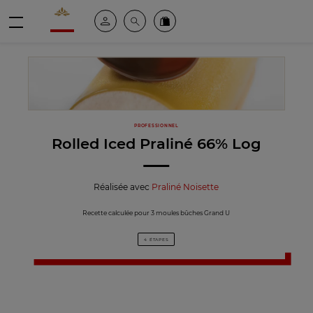
Valrhona - Imaginons le meilleur du chocolat
Espace client
Recherche
Commandez en ligne
menu
PROFESSIONNEL
Rolled Iced Praliné 66% Log
Réalisée avec
Praliné Noisette
Recette calculée pour 3 moules bûches Grand U
4 ÉTAPES