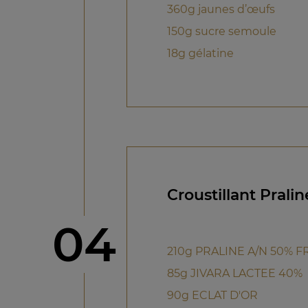
360g jaunes d’œufs
150g sucre semoule
18g gélatine
Croustillant Pralin
étape
04
210g PRALINE A/N 50% F
85g JIVARA LACTEE 40%
90g ECLAT D'OR