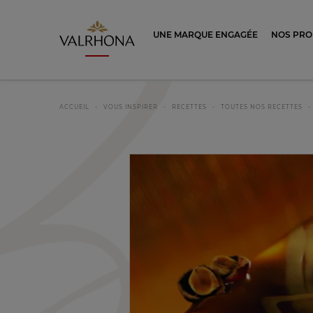
Valrhona - Imaginons le meilleur du ch
UNE MARQUE ENGAGÉE
NOS PRO
ACCUEIL
VOUS INSPIRER
RECETTES
TOUTES NOS RECETTES