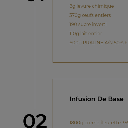
8g levure chimique
370g œufs entiers
190 sucre inverti
110g lait entier
600g PRALINE A/N 50% 
Infusion De Base
étape
02
1800g crème fleurette 3