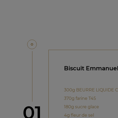
Biscuit Emmanuel 
300g BEURRE LIQUIDE C
370g farine T45
étape
01
180g sucre glace
4g fleur de sel