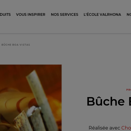
ocolat
DUITS
VOUS INSPIRER
NOS SERVICES
L'ÉCOLE VALRHONA
N
BÛCHE BOA VISTAS
PR
Bûche 
Réalisée avec
Cho