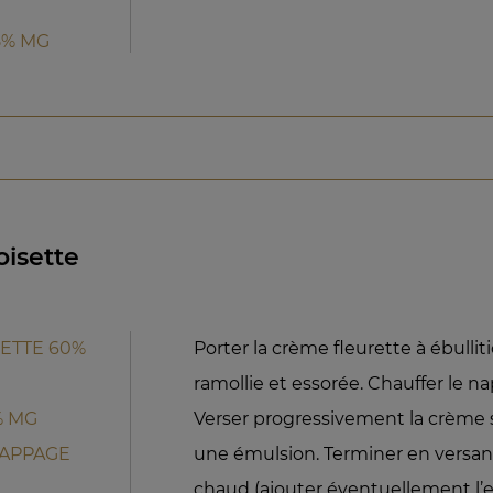
5% MG
oisette
SETTE 60%
Porter la crème fleurette à ébulliti
ramollie et essorée. Chauffer le 
% MG
Verser progressivement la crème s
NAPPAGE
une émulsion. Terminer en versan
chaud (ajouter éventuellement l’e