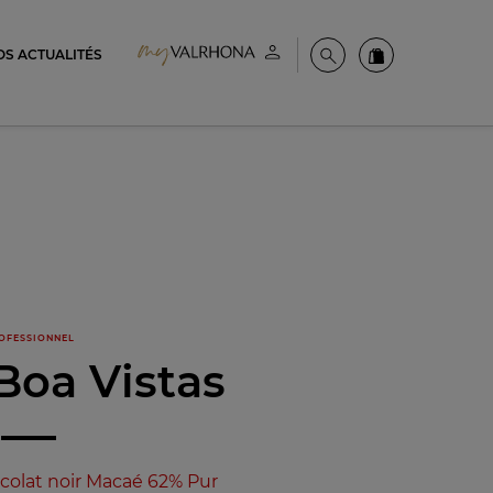
OS ACTUALITÉS
Espace client
Recherche
Commandez en
OFESSIONNEL
Boa Vistas
colat noir Macaé 62% Pur