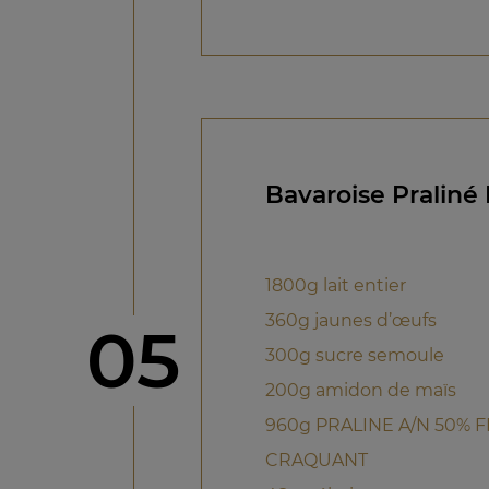
Bavaroise Praliné 
1800g lait entier
360g jaunes d’œufs
étape
05
300g sucre semoule
200g amidon de maïs
960g PRALINE A/N 50% F
CRAQUANT