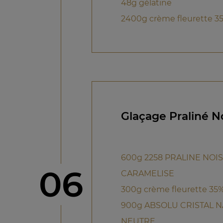
48g gélatine
2400g crème fleurette 3
Glaçage Praliné N
600g 2258 PRALINE NOI
étape
06
CARAMELISE
300g crème fleurette 35
900g ABSOLU CRISTAL 
NEUTRE