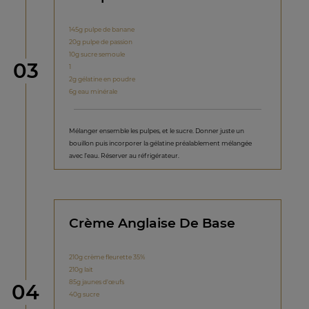
145g pulpe de banane
20g pulpe de passion
10g sucre semoule
étape
03
1
2g gélatine en poudre
6g eau minérale
Mélanger ensemble les pulpes, et le sucre. Donner juste un
bouillon puis incorporer la gélatine préalablement mélangée
avec l’eau. Réserver au réfrigérateur.
Crème Anglaise De Base
210g crème fleurette 35%
210g lait
85g jaunes d'œufs
étape
04
40g sucre