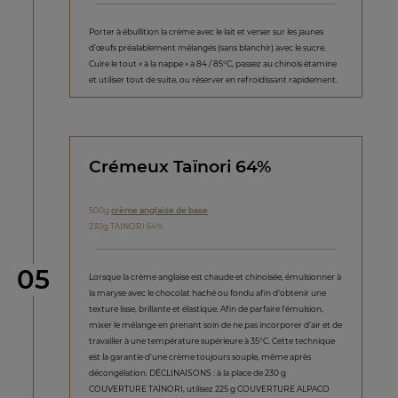
Porter à ébullition la crème avec le lait et verser sur les jaunes
d’œufs préalablement mélangés (sans blanchir) avec le sucre.
Cuire le tout « à la nappe » à 84 / 85°C, passez au chinois étamine
et utiliser tout de suite, ou réserver en refroidissant rapidement.
Crémeux Taïnori 64%
500g
crème anglaise de base
230g TAINORI 64%
étape
05
Lorsque la crème anglaise est chaude et chinoisée, émulsionner à
la maryse avec le chocolat haché ou fondu afin d’obtenir une
texture lisse, brillante et élastique. Afin de parfaire l’émulsion,
mixer le mélange en prenant soin de ne pas incorporer d’air et de
travailler à une température supérieure à 35°C. Cette technique
est la garantie d’une crème toujours souple, même après
décongélation. DÉCLINAISONS : à la place de 230 g
COUVERTURE TAÏNORI, utilisez 225 g COUVERTURE ALPACO