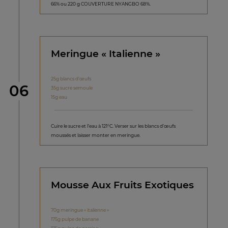
66% ou 220 g COUVERTURE NYANGBO 68%.
Meringue « Italienne »
25g blancs d’œufs
étape
06
35g sucre semoule
15g eau
Cuire le sucre et l’eau à 121°C. Verser sur les blancs d’œufs
moussés et laisser monter en meringue.
Mousse Aux Fruits Exotiques
70g meringue « italienne »
175g pulpe de banane