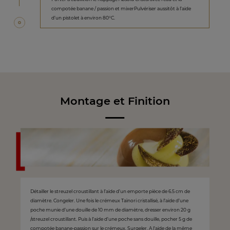
compotée banane / passion et mixerPulvériser aussitôt à l’aide
d’un pistolet à environ 80°C.
Montage et Finition
Détailler le streuzel croustillant à l’aide d’un emporte pièce de 6.5 cm de
diamètre. Congeler. Une fois le crémeux Taïnori cristallisé, à l’aide d’une
poche munie d’une douille de 10 mm de diamètre, dresser environ 20 g
/streuzel croustillant. Puis à l’aide d’une poche sans douille, pocher 5 g de
compotée banane-passion sur le crémeux. Surgeler. A l’aide de la même