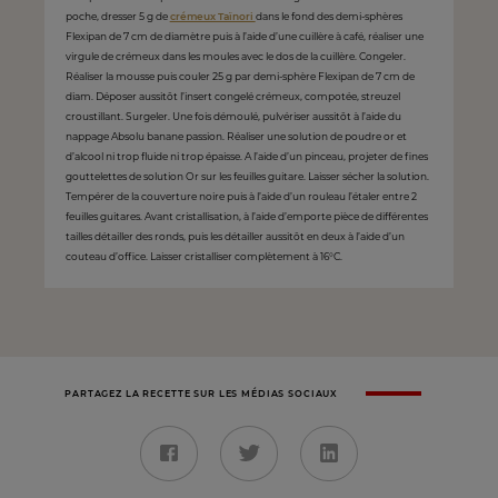
poche, dresser 5 g de
crémeux Taïnori
dans le fond des demi-sphères
Flexipan de 7 cm de diamètre puis à l’aide d’une cuillère à café, réaliser une
virgule de crémeux dans les moules avec le dos de la cuillère. Congeler.
Réaliser la mousse puis couler 25 g par demi-sphère Flexipan de 7 cm de
diam. Déposer aussitôt l’insert congelé crémeux, compotée, streuzel
croustillant. Surgeler. Une fois démoulé, pulvériser aussitôt à l’aide du
nappage Absolu banane passion. Réaliser une solution de poudre or et
d’alcool ni trop fluide ni trop épaisse. A l’aide d’un pinceau, projeter de fines
gouttelettes de solution Or sur les feuilles guitare. Laisser sécher la solution.
Tempérer de la couverture noire puis à l’aide d’un rouleau l’étaler entre 2
feuilles guitares. Avant cristallisation, à l’aide d’emporte pièce de différentes
tailles détailler des ronds, puis les détailler aussitôt en deux à l’aide d’un
couteau d’office. Laisser cristalliser complètement à 16°C.
PARTAGEZ LA RECETTE SUR LES MÉDIAS SOCIAUX