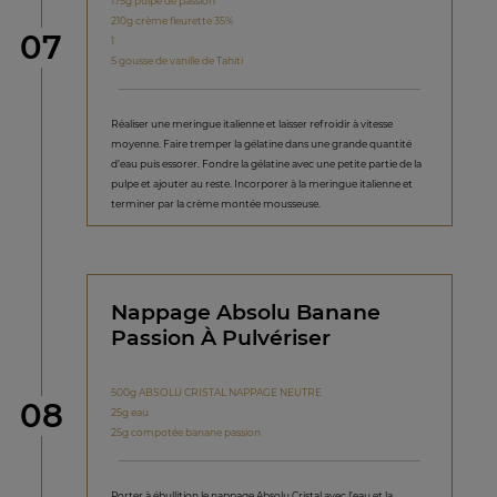
175g pulpe de passion
210g crème fleurette 35%
étape
07
1
5 gousse de vanille de Tahiti
Réaliser une meringue italienne et laisser refroidir à vitesse
moyenne. Faire tremper la gélatine dans une grande quantité
d’eau puis essorer. Fondre la gélatine avec une petite partie de la
pulpe et ajouter au reste. Incorporer à la meringue italienne et
terminer par la crème montée mousseuse.
Nappage Absolu Banane
Passion À Pulvériser
500g ABSOLU CRISTAL NAPPAGE NEUTRE
étape
08
25g eau
25g compotée banane passion
Porter à ébullition le nappage Absolu Cristal avec l’eau et la