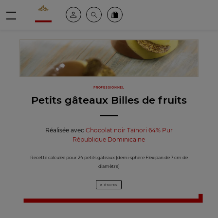
Valrhona - Imaginons le meilleur du chocolat
Espace client
Recherche
Commandez en ligne
menu
PROFESSIONNEL
Petits gâteaux Billes de fruits
Réalisée avec
Chocolat noir Taïnori 64% Pur
République Dominicaine
Recette calculée pour 24 petits gâteaux (demi-sphère Flexipan de 7 cm de
diamètre)
8 ÉTAPES