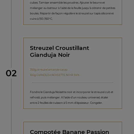
cubes. Tamiser ensemble les poudres. Ajouter le beurre et
mélanger au batteur à l’aide de la feuille jusqu’à obtenir de petites
boules. Répartir de façon régulière le streuzel sur tapis siliconé et
cuire à 150 /160°C.
Streuzel Croustillant
Gianduja Noir
étape
350g streuzel amande cacao
02
160g GIANDUJA NOISETTE NOIR 34%
Fondre le Gianduja Noisette noir et incorporer le streuzel cuit et
refroidi, puis mélanger. A l’aide d’un rouleau universel, étaler
entre 2 feuilles de cuisson à 5 mm d’épaisseur. Congeler.
Compotée Banane Passion