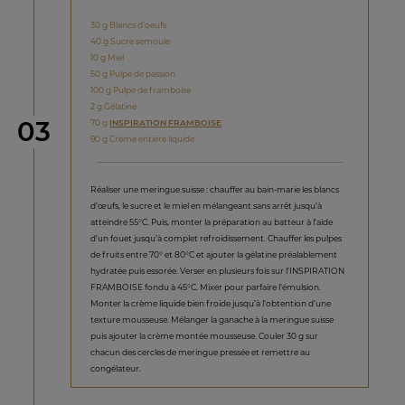
30 g Blancs d’oeufs
40 g Sucre semoule
10 g Miel
50 g Pulpe de passion
100 g Pulpe de framboise
2 g Gélatine
étape
03
70 g
INSPIRATION FRAMBOISE
90 g Crème entière liquide
Réaliser une meringue suisse : chauffer au bain-marie les blancs
d’œufs, le sucre et le miel en mélangeant sans arrêt jusqu’à
atteindre 55°C. Puis, monter la préparation au batteur à l’aide
d’un fouet jusqu’à complet refroidissement. Chauffer les pulpes
de fruits entre 70° et 80°C et ajouter la gélatine préalablement
hydratée puis essorée. Verser en plusieurs fois sur l’INSPIRATION
FRAMBOISE fondu à 45°C. Mixer pour parfaire l’émulsion.
Monter la crème liquide bien froide jusqu’à l’obtention d’une
texture mousseuse. Mélanger la ganache à la meringue suisse
puis ajouter la crème montée mousseuse. Couler 30 g sur
chacun des cercles de meringue pressée et remettre au
congélateur.