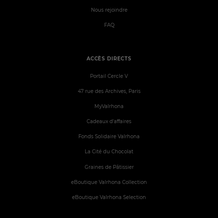
Nous rejoindre
FAQ
ACCÈS DIRECTS
Portail Cercle V
47 rue des Archives, Paris
MyValrhona
Cadeaux d'affaires
Fonds Solidaire Valrhona
La Cité du Chocolat
Graines de Pâtissier
eBoutique Valrhona Collection
eBoutique Valrhona Selection