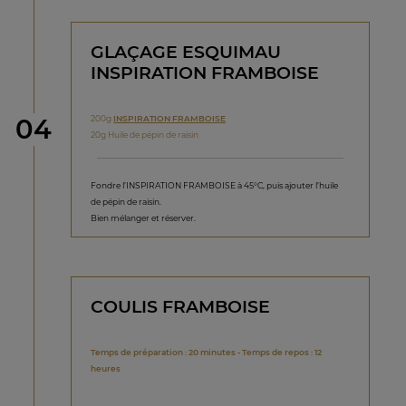
GLAÇAGE ESQUIMAU
INSPIRATION FRAMBOISE
étape
200g
INSPIRATION FRAMBOISE
04
20g Huile de pépin de raisin
Fondre l’INSPIRATION FRAMBOISE à 45°C, puis ajouter l’huile
de pépin de raisin.
Bien mélanger et réserver.
COULIS FRAMBOISE
Temps de préparation : 20 minutes - Temps de repos : 12
heures