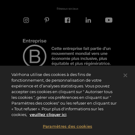
Réseaux sociaux
Valrhona utilise des cookies à des fins de
fonctionnement, de personnalisation de votre
expérience et d’analyses statistiques. Vous pouvez
Note d'information
accepter ces cookies en cliquant sur " Autoriser tous
Le logo “Certified B Corporation” est attribué par B Lab, une organisation privée à
les cookies ", gérer vos préférences en cliquant sur "
but non lucratif, aux entreprises qui, comme la nôtre, ont réalisé avec succès le B
Paramètres des cookies" ou les refuser en cliquant sur
Impact Assessment (“BIA”) et répondent aux exigences de B Lab en matière de
« Tout refuser ». Pour plus d'informations sur les
performance sociale et environnementale, de responsabilité et de transparence. Il
est précisé que B Lab n’est pas un organisme d’évaluation de la conformité au sens
cookies,
veuillez cliquer ici
.
du règlement (UE) n° 765/2008, ni un organisme de normalisation national,
européen ou international au sens du règlement (UE) n° 1025/2012. Les critères du
BIA sont distincts et indépendants des standards harmonisés issus des normes ISO
Paramètres des cookies
ou d’autres organismes de normalisation, et ils ne sont pas ratifiés par des
institutions publiques nationales ou européennes.