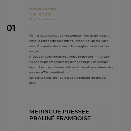
140 g Sucre semoule
140 g Sucre glace
150 g Blancs d’oeufs
étape
01
Monter les blancs d’œufs à vitesse moyenne et ajouter le sucre
semoule petit à petit pour obtenir une texture type mousse à
raser. Puis, ajouter délicatement le sucre glace tamisé avec une
maryse.
À l’aide d’une poche munie d’une douille unie de 8 mm, dresser
sur une plaque des boudins réguliers de la largeur de la plaque.
Puis, utiliser une poche munie d’une douille sultane et dresser des
rosaces de 7,5 cm de diamètre.
Cuire cette préparation au four ventilé pendant 1 heure 30 à
80°C.
MERINGUE PRESSÉE
PRALINÉ FRAMBOISE