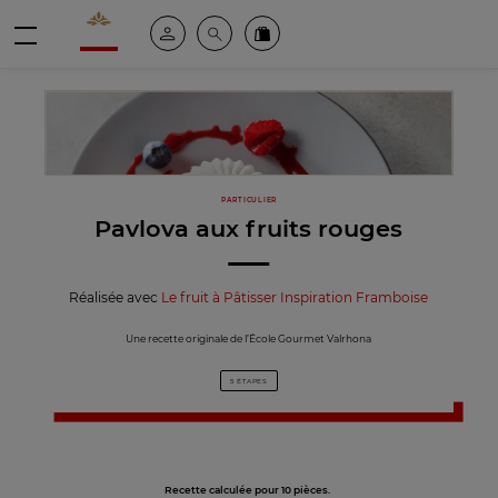
Valrhona - Imaginons le meilleur du chocolat
Espace client
Recherche
Commandez en ligne
menu
PARTICULIER
Pavlova aux fruits rouges
Réalisée avec
Le fruit à Pâtisser Inspiration Framboise
Une recette originale de l’École Gourmet Valrhona
5 ÉTAPES
Recette calculée pour 10 pièces.