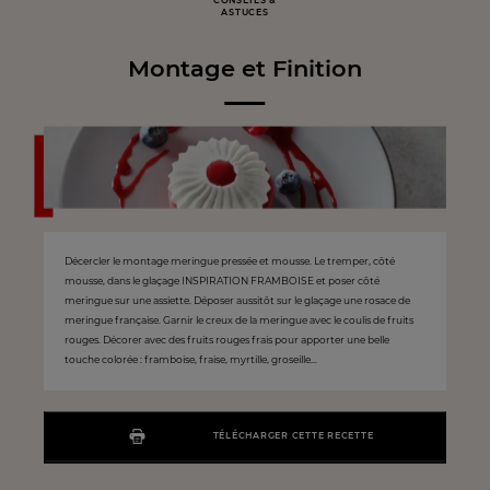
CONSEILS &
ASTUCES
Montage et Finition
Décercler le montage meringue pressée et mousse. Le tremper, côté
mousse, dans le glaçage INSPIRATION FRAMBOISE et poser côté
meringue sur une assiette. Déposer aussitôt sur le glaçage une rosace de
meringue française. Garnir le creux de la meringue avec le coulis de fruits
rouges. Décorer avec des fruits rouges frais pour apporter une belle
touche colorée : framboise, fraise, myrtille, groseille…
TÉLÉCHARGER CETTE RECETTE