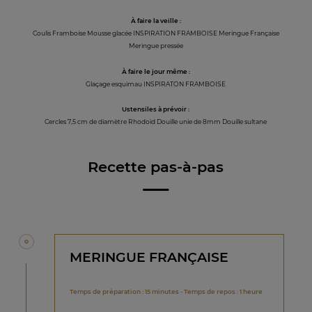
À faire la veille :
Coulis Framboise Mousse glacée INSPIRATION FRAMBOISE Meringue Française
Meringue pressée
À faire le jour même :
Glaçage esquimau INSPIRATON FRAMBOISE
Ustensiles à prévoir :
Cercles 7,5 cm de diamètre Rhodoïd Douille unie de 8mm Douille sultane
Recette pas-à-pas
MERINGUE FRANÇAISE
Temps de préparation : 15 minutes - Temps de repos : 1 heure