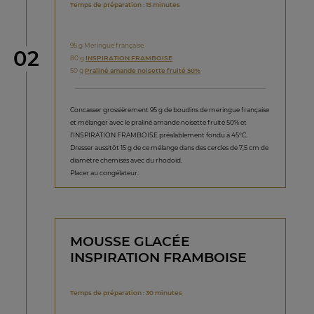
Temps de préparation : 15 minutes
95 g Meringue française
étape
02
80 g
INSPIRATION FRAMBOISE
50 g
Praliné amande noisette fruité 50%
Concasser grossièrement 95 g de boudins de meringue française
et mélanger avec le praliné amande noisette fruité 50% et
l’INSPIRATION FRAMBOISE préalablement fondu à 45°C.
Dresser aussitôt 15 g de ce mélange dans des cercles de 7,5 cm de
diamètre chemisés avec du rhodoïd.
Placer au congélateur.
MOUSSE GLACÉE
INSPIRATION FRAMBOISE
Temps de préparation : 30 minutes