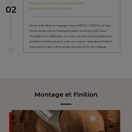
720g ABSOLU CRISTAL NAPPAGE NEUTRE
étape
02
240g P125 COEUR DE GUANAJA
Porter à ébullition le nappage neutre ABSOLU CRISTAL et l’eau.
Verser lentement le mélange bouillant sur le chocolat Cœur
Guanaja fondu. Mélanger « en rond « au centre de la préparation
à l’aide d’une Maryse pour créer un « noyau « élastique et brillant.
Cette texture devra être conservée jusqu’en fin de mélange.
Montage et Finition