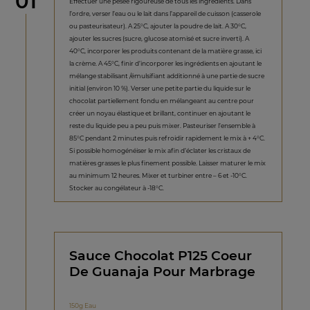
étape
01
Effectuer une pesée rigoureuse de tous les ingrédients. Dans
l’ordre, verser l’eau ou le lait dans l’appareil de cuisson (casserole
ou pasteurisateur). A 25°C, ajouter la poudre de lait. A 30°C,
ajouter les sucres (sucre, glucose atomisé et sucre inverti). A
40°C, incorporer les produits contenant de la matière grasse, ici
la crème. A 45°C, finir d’incorporer les ingrédients en ajoutant le
mélange stabilisant /émulsifiant additionné à une partie de sucre
initial (environ 10 %). Verser une petite partie du liquide sur le
chocolat partiellement fondu en mélangeant au centre pour
créer un noyau élastique et brillant, continuer en ajoutant le
reste du liquide peu a peu puis mixer. Pasteuriser l’ensemble à
85°C pendant 2 minutes puis refroidir rapidement le mix à + 4°C.
Si possible homogénéiser le mix afin d’éclater les cristaux de
matières grasses le plus finement possible. Laisser maturer le mix
au minimum 12 heures. Mixer et turbiner entre – 6 et -10°C.
Stocker au congélateur à -18°C.
Sauce Chocolat P125 Coeur
De Guanaja Pour Marbrage
150g Eau