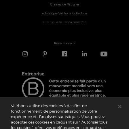
Graines de Pâtissier
eBoutique Valrhona Collection
eBoutique Valrhona Selection
Réseaux sociaux
Valrhona utilise des cookies à des fins de
fonctionnement, de personnalisation de votre
expérience et d’analyses statistiques. Vous pouvez
Note d'information
accepter ces cookies en cliquant sur " Autoriser tous
les cookies ", gérer vos préférences en cliquant sur "
Le logo “Certified B Corporation” est attribué par B Lab, une organisation privée à