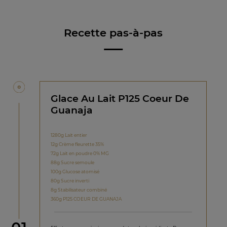
Recette pas-à-pas
Glace Au Lait P125 Coeur De
Guanaja
1280g Lait entier
12g Crème fleurette 35%
72g Lait en poudre 0% MG
88g Sucre semoule
100g Glucose atomisé
80g Sucre inverti
8g Stabilisateur combiné
360g P125 COEUR DE GUANAJA