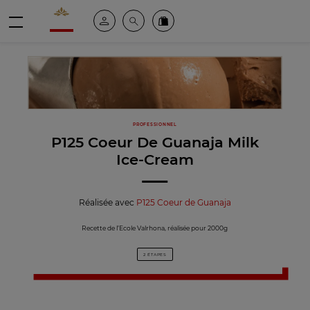
Valrhona - Imaginons le meilleur du chocolat
Espace client
Recherche
Commandez en ligne
menu
PROFESSIONNEL
P125 Coeur De Guanaja Milk
Ice-Cream
Réalisée avec
P125 Coeur de Guanaja
Recette de l’Ecole Valrhona, réalisée pour 2000g
2 ÉTAPES