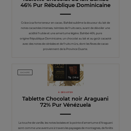
46% Pur Rébublique Dominicaine
Grâce à sa forte teneur en cacao, Bahibé sublime la douceur du lait de
notes cacaotées intenses, teintées de fruits secs, avant de dévoiler une
acidité fruitée et une amertume légère. Bahibé 46%, pure
origine République Dominicaine, un chocolat au lait et au goût cacaoté
avec des notes de céréales et de fruits mûrs, dont les fèves de cacao
proviennent de la Province Duarte.
CACAOTÉ
À DÉGUSTER
Tablette Chocolat noir Araguani
72% Pur Vénézuela
La touche de vanille, les notes boisées et la pointe d'amertume d'Araguani
sont comme une aventure à travers les paysages de montagnes, de forêts