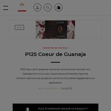
Valrhona - Imaginons le meilleur du chocolat
Espace client
Recherche
Commandez en ligne
menu
NOIR
CONCENTRÉ DE CHOCOLAT
P125 Coeur de Guanaja
P125 Cœur de Guanaja est le premier concentré de chocolat noir.
Spécialement conçu pour les amateurs d’intensité, il permet
d’obtenir des textures souples et une force chocolatée inégalée dans vos
applications
NOTE MAJEURE
CACAOTÉ
PLUS D'INFORMATION SUR CE PRODUIT ?