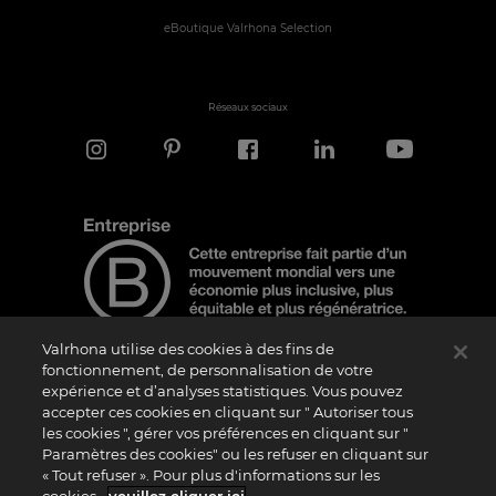
eBoutique Valrhona Selection
Réseaux sociaux
Valrhona utilise des cookies à des fins de
fonctionnement, de personnalisation de votre
expérience et d’analyses statistiques. Vous pouvez
Note d'information
accepter ces cookies en cliquant sur " Autoriser tous
Le logo “Certified B Corporation” est attribué par B Lab, une organisation privée à
les cookies ", gérer vos préférences en cliquant sur "
but non lucratif, aux entreprises qui, comme la nôtre, ont réalisé avec succès le B
Paramètres des cookies" ou les refuser en cliquant sur
Impact Assessment (“BIA”) et répondent aux exigences de B Lab en matière de
« Tout refuser ». Pour plus d'informations sur les
performance sociale et environnementale, de responsabilité et de transparence. Il
est précisé que B Lab n’est pas un organisme d’évaluation de la conformité au sens