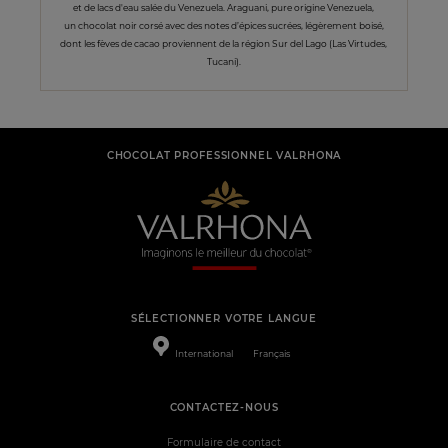
et de lacs d'eau salée du Venezuela. Araguani, pure origine Venezuela,
un chocolat noir corsé avec des notes d’épices sucrées, légèrement boisé,
dont les fèves de cacao proviennent de la région Sur del Lago (Las Virtudes,
Tucani).
CHOCOLAT PROFESSIONNEL VALRHONA
SÉLECTIONNER VOTRE LANGUE
International
Français
CONTACTEZ-NOUS
Formulaire de contact