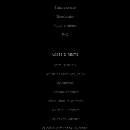
Espace presse
Storelocator
Nous rejoindre
FAQ
ACCÈS DIRECTS
Portail Cercle V
47 rue des Archives, Paris
MyValrhona
Cadeaux d'affaires
Fonds Solidaire Valrhona
La Cité du Chocolat
Graines de Pâtissier
eBoutique Valrhona Collection