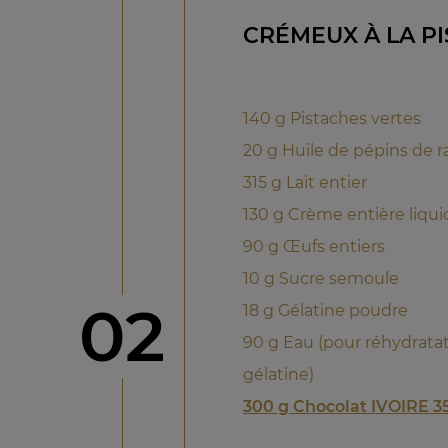
CRÉMEUX À LA P
140 g Pistaches vertes
20 g Huile de pépins de ra
315 g Lait entier
130 g Crème entière liqu
90 g Œufs entiers
10 g Sucre semoule
étape
02
18 g Gélatine poudre
90 g Eau (pour réhydratat
gélatine)
300 g Chocolat IVOIRE 3