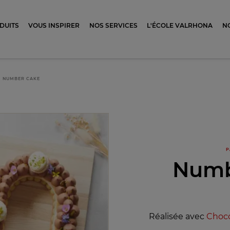
ocolat
DUITS
VOUS INSPIRER
NOS SERVICES
L'ÉCOLE VALRHONA
N
NUMBER CAKE
P
Numb
Réalisée avec
Choco