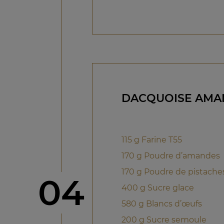
DACQUOISE AMAN
115 g Farine T55
170 g Poudre d’amandes
170 g Poudre de pistache
étape
04
400 g Sucre glace
580 g Blancs d’œufs
200 g Sucre semoule