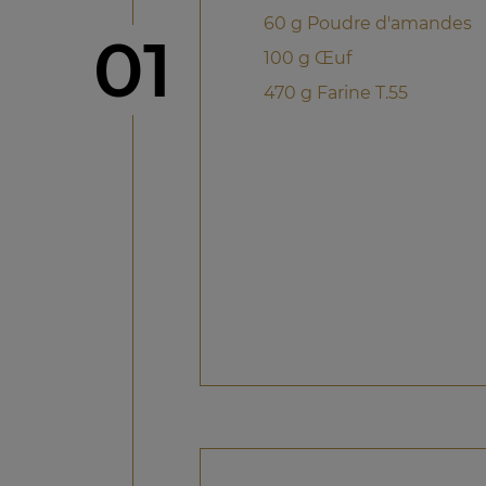
60 g Poudre d'amandes
étape
01
100 g Œuf
470 g Farine T.55