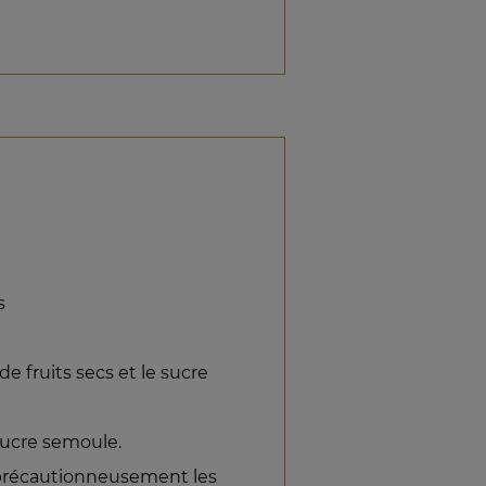
s
de fruits secs et le sucre
sucre semoule.
r précautionneusement les