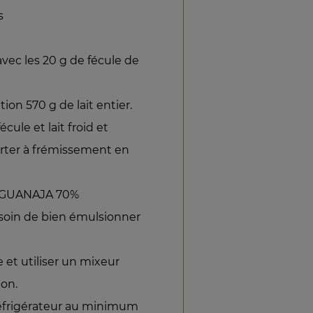
s
avec les 20 g de fécule de
tion 570 g de lait entier.
cule et lait froid et
Porter à frémissement en
lat GUANAJA 70%
soin de bien émulsionner
e et utiliser un mixeur
ion.
 réfrigérateur au minimum