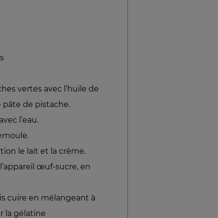
s
ches vertes avec l’huile de
e pâte de pistache.
vec l’eau.
semoule.
ion le lait et la crème.
l’appareil œuf-sucre, en
uis cuire en mélangeant à
r la gélatine