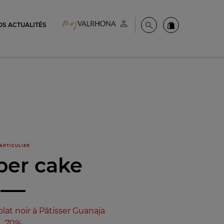
OS ACTUALITÉS
Espace client
Recherche
Commandez en
ARTICULIER
er cake
lat noir à Pâtisser Guanaja
70%