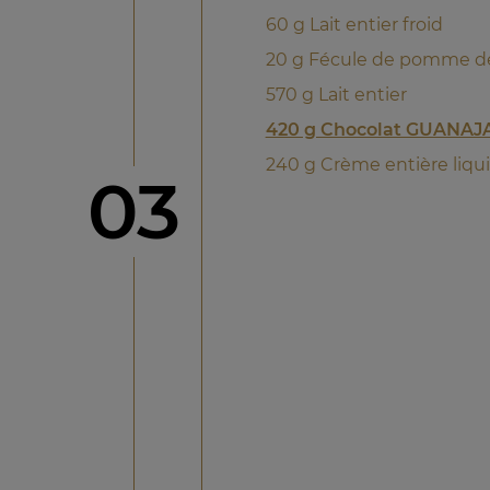
60 g Lait entier froid
20 g Fécule de pomme de
570 g Lait entier
420 g Chocolat GUANAJ
240 g Crème entière liqu
étape
03