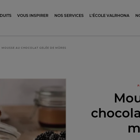
ocolat
DUITS
VOUS INSPIRER
NOS SERVICES
L'ÉCOLE VALRHONA
N
MOUSSE AU CHOCOLAT GELÉE DE MÛRES
P
Mou
chocola
m