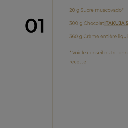
20 g Sucre muscovado*
étape
01
300 g Chocolat
ITAKUJA 
360 g Crème entière liq
* Voir le conseil nutrition
recette