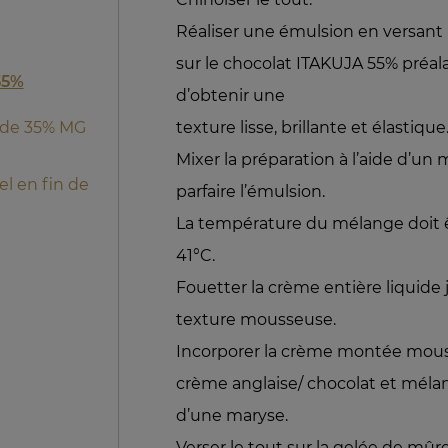
Réaliser une émulsion en versant
sur le chocolat ITAKUJA 55% préal
55%
d’obtenir une
texture lisse, brillante et élastique
uide 35% MG
Mixer la préparation à l’aide d’u
nel en fin de
parfaire l’émulsion.
La température du mélange doit ê
41°C.
Fouetter la crème entière liquide 
texture mousseuse.
Incorporer la crème montée mou
crème anglaise/ chocolat et mélan
d’une maryse.
Verser le tout sur la gelée de mûr