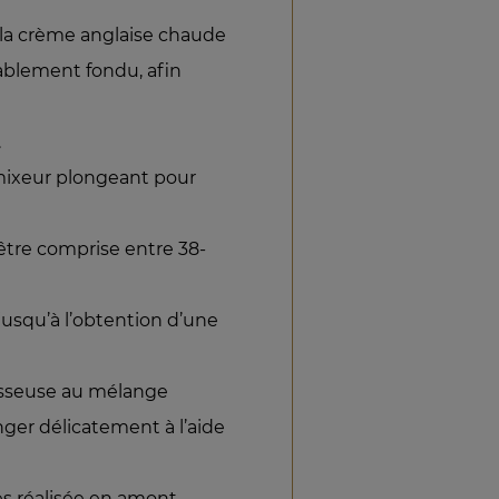
 la crème anglaise chaude
ablement fondu, afin
.
n mixeur plongeant pour
tre comprise entre 38-
jusqu’à l’obtention d’une
sseuse au mélange
ger délicatement à l’aide
es réalisée en amont.