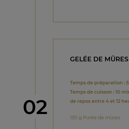
GELÉE DE MÛRES
Temps de préparation : 5
Temps de cuisson : 10 m
étape
02
de repos entre 4 et 12 he
130 g Purée de mûres