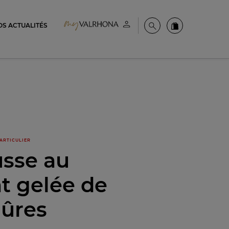
OS ACTUALITÉS
Espace client
Recherche
Commandez en
ARTICULIER
sse au
t gelée de
ûres