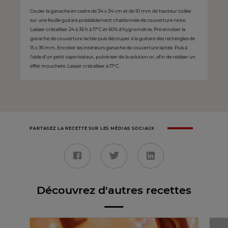
Couler la ganache en cadre de 34 x 34 cm et de 10 mm de hauteur collée
sur une feuille guitare préalablement chablonnée de couverture noire.
Laisser cristalliser 24 à 36 h à 17°C et 60% d’hygrométrie. Pré enrober la
ganache de couverture lactée puis découper à la guitare des rectangles de
15 x 36 mm. Enrober les intérieurs ganache de couverture lactée. Puis à
l’aide d’un petit vaporisateur, pulvériser de la solution or, afin de réaliser un
effet moucheté. Laisser cristalliser à 17°C.
PARTAGEZ LA RECETTE SUR LES MÉDIAS SOCIAUX
Découvrez d'autres recettes