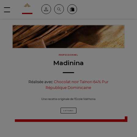
Valrhona - Imaginons le meilleur du chocolat
Espace client
Recherche
Commandez en ligne
menu
PROFESSIONNEL
Madinina
Réalisée avec
Chocolat noir Taïnori 64% Pur
République Dominicaine
Une recette originale de l’Ecole Valrhona
3 ÉTAPES