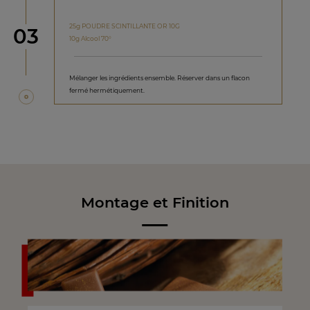
25g POUDRE SCINTILLANTE OR 10G
étape
03
10g Alcool 70°
Mélanger les ingrédients ensemble. Réserver dans un flacon
fermé hermétiquement.
Montage et Finition