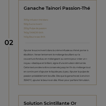
Ganache Taïnori Passion-Thé
300g Infusion thé blanc
150g Sucre inverti
250g Pulpe de passion
740g TAINORI 64%
140g Beurre sec 84%
étape
02
Ajouter le sucre inverti dans la crème infusée au thé et porter à
ébullition. Verser lentement le mélange bouillant sur la
couverture fondue, en mélangeant au centre pour créer un «
noyau » élastique et brillant, signe d’une émulsion démarrée.
Cette texture devra être conservée jusqu’en fin du mélange tout
en continuant d’ajouter le liquide peu à peu. Ajouter la pulpe de
passion préalablement bouillie. Dès que la ganache est à environ
35/40°C, ajouter le beurre en dés. Mixer pour parfaire l’émulsion.
Solution Scintillante Or