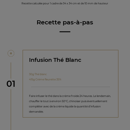
Recette calculée pour 1 cadre de 34 x 34 cm et de 10 mm de hauteur
Recette pas-à-pas
Infusion Thé Blanc
30g Thé blanc
415g Crème fleurette 35%
étape
01
Faire infuser le thé dans la crème froide 24 heures. Le lendemain,
chauffer le tout à environ 50°C, chinoiser puis éventuellement
compléter avec de la crème liquide la quantité d’infusion
demandée.