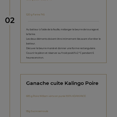
520 g Farine T45
étape
02
Au batteur à l’aide de la feuille, mélanger le beurre de tourage et
la farine.
Les deux éléments doivent être intimement liés avant d’arrêter le
batteur.
Décuver le beurre manié et donner une forme rectangulaire.
Couvrir le pâton et réserver au froid positif à 2 ºC pendant 6
heures environ.
Ganache cuite Kalingo Poire
685 g Poire William verte en purée 100% ADAMANCE
95g Sucre semoule