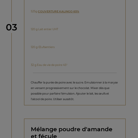
525g
COUVERTURE KALINGO 65%
étape
03
120 g Lait entier UHT
120 g Œufsentiers
32 g Eau de vie de poire 45°
Chauffer la purée de poire avec le sucre. Emulsionner à la maryse
en versant progressivement sur le chocolat. Mixer dès que
possible pour parfaire l'émulsion. Ajouter le lait, les œufs et
l'alcool de poire. Utiliser aussitôt.
Mélange poudre d'amande
et fécule