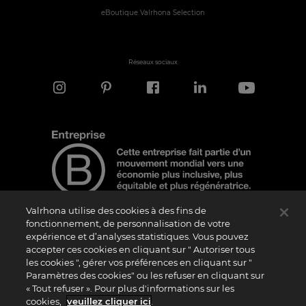
eBoutique Valrhona Selection
Réseaux sociaux
Valrhona utilise des cookies à des fins de
fonctionnement, de personnalisation de votre
expérience et d’analyses statistiques. Vous pouvez
Note d'information
accepter ces cookies en cliquant sur " Autoriser tous
les cookies ", gérer vos préférences en cliquant sur "
Le logo “Certified B Corporation” est attribué par B Lab, une organisation privée à
but non lucratif, aux entreprises qui, comme la nôtre, ont réalisé avec succès le B
Paramètres des cookies" ou les refuser en cliquant sur
Impact Assessment (“BIA”) et répondent aux exigences de B Lab en matière de
« Tout refuser ». Pour plus d'informations sur les
performance sociale et environnementale, de responsabilité et de transparence. Il
est précisé que B Lab n’est pas un organisme d’évaluation de la conformité au sens
cookies,
veuillez cliquer ici
.
du règlement (UE) n° 765/2008, ni un organisme de normalisation national,