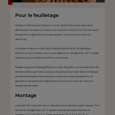
Pour le feuilletage
Réaliser la détrempe et le beurre manié. Après 6 heures de repos de la
détrempe et du beurre manié, sortir le beurre manié 10 à 15 minutes avant
l’étape de tourage afin qu’il puisse acquérir une texture similaire à la
détrempe.
Enchâsser le beurre manié dans la détrempe sortie du réfrigérateur.
Donner un tour double, couvrir puis réserver au réfrigérateur à 2 °C.Laisser
reposer jusqu’au lendemain (12 heures environ).
Réaliser la ganache Kalingo/Poire, et couler 150g dans un cercle de 14cm de
diamètre. Découper des morceaux de poires et les rouler dans le mélange
poudre d’amande et fécule de pomme de terre. Venir les placer sur la
ganache en les enfonçant légèrement et en prenant soin de recouvrir
l’ensemble de l’insert.
Montage
Le lendemain matin donner un deuxième tour double. Laisser reposer 3 à 4
heures au réfrigérateur à 2 °C. Après ce temps de repos, donner un
troisième tour double puis laisser reposer le pâton 3 à 4 heures au