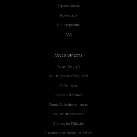
Espace presse
Storelocator
Nous rejoindre
FAQ
ACCÈS DIRECTS
Portail Cercle V
47 rue des Archives, Paris
MyValrhona
Cadeaux d'affaires
Fonds Solidaire Valrhona
La Cité du Chocolat
Graines de Pâtissier
eBoutique Valrhona Collection