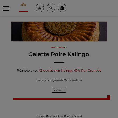
Valrhona - Imaginons le meilleur du chocolat
Espace client
Recherche
Commandez en ligne
menu
PROFESSIONNEL
Galette Poire Kalingo
Réalisée avec
Chocolat noir Kalingo 65% Pur Grenade
Une recette originale de l’Ecole Valrhona
6 ÉTAPES
Une recette originale de Baptiste Sirand