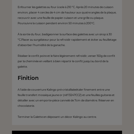
Enfourner les galettes au four à sole à 210 ºC. Après 20 minutes de cuisson
environ, placer 4 cercles de 4 cm de hauteur aux quatre angles de la plaque,
recouvrir avec une feuille de papier cuisson et une grille ou plaque.
Poursuivre la cuisson pendant environ 50 minutes à 200°C.
À la sortie du four, badigeonner la surface des galettes avec un sirop à 30
ºC.Placer au surgélateur pour la refroidir rapidement et éviter au feuilletage
d’absorber l’humidité de la ganache.
Réaliser le confit poire et le faire légèrement refroidir, verser 150g de confit
par la cheminée en veillant à bien répartir le confit jusqu’au bord de la
galette.
Finition
A l’aide de couverture Kalingo pré-cristalliséeétaler finement entre une
feuille transfert mosaïque jaune or (réf 13247CCZ) et une feuilles guitares et
détailler avec un emporte-pièce cannelé de 7cm de diamètre. Réserver en
chocolaterie.
Terminer la Galette en déposant un décor Kalingo au centre.