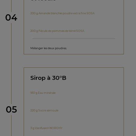
200 g Amande blanchie poudre extra fine SOSA
étape
04
200 g Fécule de pommes de terre SOSA
Mélanger les deux poudres.
Sirop à 30°B
180 g Eau minérale
étape
05
220 g Sucre semoule
3 g Vanifusion NOROHY