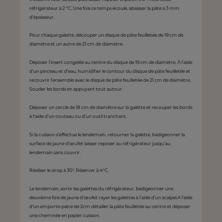
réfrigérateur à 2 ºC. Une fois ce temps écoulé, abaisser la pâte à 3 mm
d’épaisseur.
Pour chaque galette, découper un disque de pâte feuilletée de 19 cm de
diamètre et un autre de 21 cm de diamètre.
Déposer l’insert congelée au centre du disque de 19 cm de diamètre. À l’aide
d’un pinceau et d’eau, humidifier le contour du disque de pâte feuilletée et
recouvrir l’ensemble avec le disque de pâte feuilletée de 21 cm de diamètre.
Souder les bords en appuyant tout autour.
Déposer un cercle de 18 cm de diamètre sur la galette et recouper les bords
à l’aide d’un couteau ou d’un outil tranchant.
Si la cuisson s’effectue le lendemain, retourner la galette, badigeonner la
surface de jaune d’œufet laisser reposer au réfrigérateur jusqu’au
lendemain sans couvrir.
Réaliser le sirop à 30°. Réserver à 4°C.
Le lendemain, sortir les galettes du réfrigérateur, badigeonner une
deuxième fois de jaune d’œufet rayer les galettes à l’aide d’un scalpel.A l’aide
d’un emporte-pièce de 2cm détailler la pâte feuilletée au centre et déposer
une cheminée en papier cuisson.