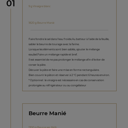
étape
01
9 g Vinaigre blanc
1820 g Beurre Manié
Faire fondre le sel dans l’eau froide.Au batteur à l’aide de la feuille,
sabler le beurre de tourage avec la farine.
Lorsque les éléments sont bien sablés, ajouter le mélange
eau/sel.Faire un mélange rapide et bref.
Il est essentiel de ne pas prolonger le mélange afin d’éviter de
corser la pâte.
Décuver la pâte et faire une mise en forme rectangulaire.
Bien couvrir le pâton et réserver à 2 °C pendant 6 heures environ.
* Optionnel : le vinaigre est nécessaire en cas de conservation
prolongée au réfrigérateur ou au congélateur
Beurre Manié
1300 g Beurre sec 84%