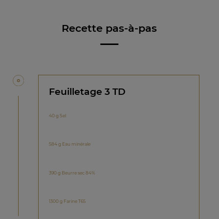
Recette pas-à-pas
Feuilletage 3 TD
40 g Sel
584 g Eau minérale
390 g Beurre sec 84%
1300 g Farine T65