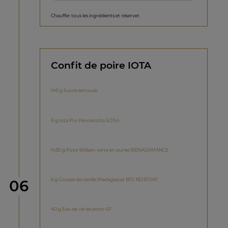
Chauffer tous les ingrédients et réserver.
Confit de poire IOTA
140 g Sucre semoule
8 g Iota Pro Pannacotta SOSA
1430 g Poire William verte en purée 100%ADAMANCE
étape
6 g Gousse de vanille Madagascar BIO NOROHY
06
40 g Eau de vie de poire 45°