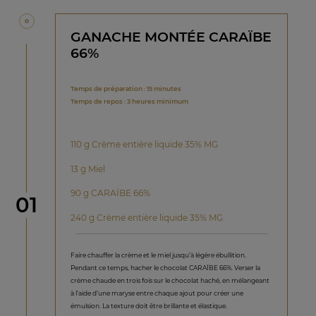
GANACHE MONTÉE CARAÏBE
66%
Temps de préparation : 15 minutes
Temps de repos : 3 heures minimum
110 g Crème entière liquide 35% MG
13 g Miel
90 g CARAÏBE 66%
étape
01
240 g Crème entière liquide 35% MG
Faire chauffer la crème et le miel jusqu’à légère ébullition.
Pendant ce temps, hacher le chocolat CARAÏBE 66%. Verser la
crème chaude en trois fois sur le chocolat haché, en mélangeant
à l’aide d’une maryse entre chaque ajout pour créer une
émulsion. La texture doit être brillante et élastique.