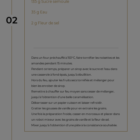
135 g Sucre semoule
35 g Eau
étape
02
2 g Fleur de sel
Dans un four préchauffé à 150°C, faire torréfier les noisettes et les
amandes pendant 15 minutes.
Pendant ce temps, préparer un sirop avec le sucre et l’eau dans
une casserole à fond épais, jusqu’à ébullition.
Hors du feu, ajouter les fruits secs torréfiés et mélanger pour
bien les enrober de sirop.
Remettre à chauffer sur feu moyen sans cesser de mélanger,
jusqu’à l’obtention d’une belle caramélisation.
Débarrasser sur un papier cuisson et laisser refroidir.
Gratter les gousses de vanille pour en extraire les grains.
Une fois la préparation froide, casser en morceaux et placer dans
un robot mixeur avec les grains de vanille et la fleur de sel.
Mixer jusqu’à l’obtention d’une pâte à la consistance souhaitée.