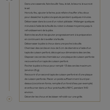
Dans une casserole, faire bouillir l’eau, le lait, le beurre, le sucre et
le sel.
Hors du feu, ajouter la farine, puis refaire chauffer à feu doux
pour dessécher la pâte à la spatule pendant quelques minutes.
Débarrasser dans la cuve d’un robot pâtissier. Mélanger quelques
minutes à l’aide de la feuille du robot à vitesse moyenne jusqu’à
refroidissement de la pâte.
Battre les œufs et les ajouter progressivement à la préparation
en continuant de travailler à la feuille.
Débarrasser la pâte à choux dans une poche à douille.
Chemiser des cercles en inox de 5 cm de diamètre à l’aide d’un
tapis de cuisson perforé, découpé aux dimensions des cercles.
Disposer ces cercles chemisés sur une plaque de cuisson perforée
recouverte d’un tapis de cuisson perforé.
Pocher la pâte à choux pour remplir ¹/3 des cercles maximum
(environ 25 g).
Recouvrir d’un second tapis de cuisson perforé et d’une plaque
de cuisson perforée. Placer un poids suffisamment lourd par-
dessus (cocotte en fonte, remplie d’un fond d’eau par exemple)
et enfourner dans un four préchauffé à 190°C, pendant 1h10
environ.
Décercler les choux et les laisser refroidir sur une grille.