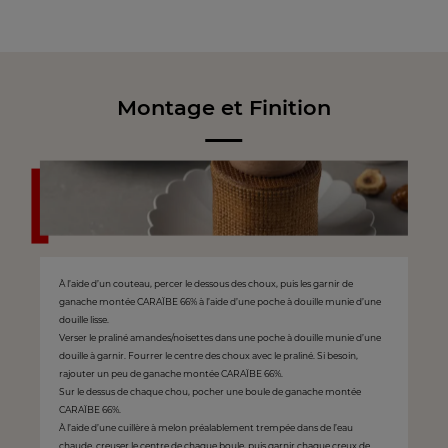
Montage et Finition
À l’aide d’un couteau, percer le dessous des choux, puis les garnir de
ganache montée CARAÏBE 66% à l’aide d’une poche à douille munie d’une
douille lisse.
Verser le praliné amandes/noisettes dans une poche à douille munie d’une
douille à garnir. Fourrer le centre des choux avec le praliné. Si besoin,
rajouter un peu de ganache montée CARAÏBE 66%.
Sur le dessus de chaque chou, pocher une boule de ganache montée
CARAÏBE 66%.
À l’aide d’une cuillère à melon préalablement trempée dans de l’eau
chaude, creuser le centre de chaque boule, puis garnir chaque creux de