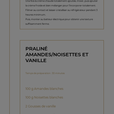
Une fois la crème chaude totalement ajoutée, mixer, puis ajouter
la crème froide et bien mélanger pour l’incorporer totalement.
Filmer au contact et laisser cristalliser au réfrigérateur pendant 3
heures minimum.
Puis, monter au batteur électrique pour obtenir une texture
suffisamment ferme.
PRALINÉ
AMANDES/NOISETTES ET
VANILLE
Temps de préparation : 30 minutes
100 g Amandes blanches
100 g Noisettes blanches
2 Gousses de vanille