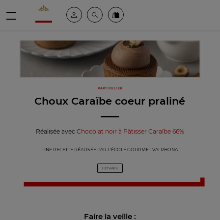
Valrhona - Imaginons le meilleur du chocolat
Espace client
Recherche
Commandez en ligne
menu
PARTICULIER
Choux Caraïbe coeur praliné
Réalisée avec
Chocolat noir à Pâtisser Caraïbe 66%
UNE RECETTE RÉALISÉE PAR L’ÉCOLE GOURMET VALRHONA
3 ÉTAPES
Faire la veille :