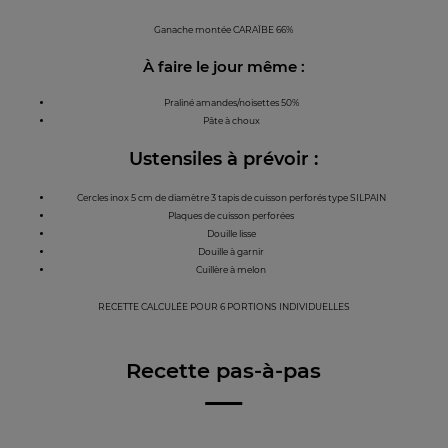
Ganache montée CARAÏBE 66%
À faire le jour même :
Praliné amandes/noisettes 50%
Pâte à choux
Ustensiles à prévoir :
Cercles inox 5 cm de diamètre 3 tapis de cuisson perforés type SILPAIN
Plaques de cuisson perforées
Douille lisse
Douille à garnir
Cuillère à melon
RECETTE CALCULÉE POUR 6 PORTIONS INDIVIDUELLES
Recette pas-à-pas