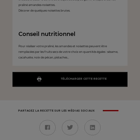
praliné amandes-noisettes.
Décorer de quelques noisettes brutes.
Conseil nutritionnel
Pour réaliser votre praliné, les amandes et noisettes peuvent être
remplacées par les fruits secs de votre choix en quantités égales : sésame,
cacahuète, noix de pécan, pistaches...
TÉLÉCHARGER CETTE RECETTE
PARTAGEZ LA RECETTE SUR LES MÉDIAS SOCIAUX