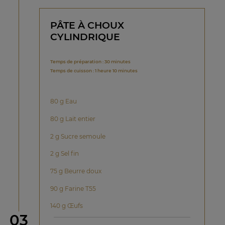
PÂTE À CHOUX
CYLINDRIQUE
Temps de préparation : 30 minutes
Temps de cuisson : 1 heure 10 minutes
80 g Eau
80 g Lait entier
2 g Sucre semoule
2 g Sel fin
75 g Beurre doux
90 g Farine T55
140 g Œufs
étape
03