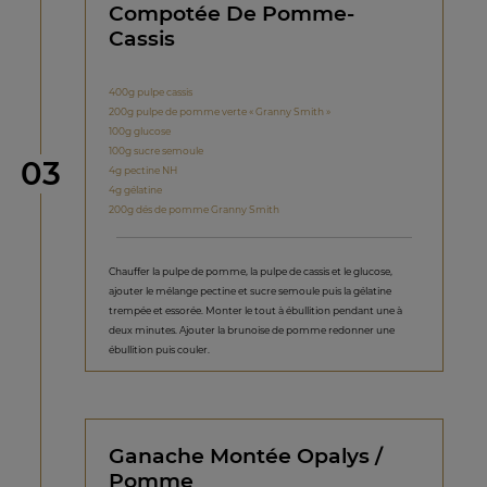
Compotée De Pomme-
Cassis
400g pulpe cassis
200g pulpe de pomme verte « Granny Smith »
100g glucose
100g sucre semoule
étape
03
4g pectine NH
4g gélatine
200g dés de pomme Granny Smith
Chauffer la pulpe de pomme, la pulpe de cassis et le glucose,
ajouter le mélange pectine et sucre semoule puis la gélatine
trempée et essorée. Monter le tout à ébullition pendant une à
deux minutes. Ajouter la brunoise de pomme redonner une
ébullition puis couler.
Ganache Montée Opalys /
Pomme