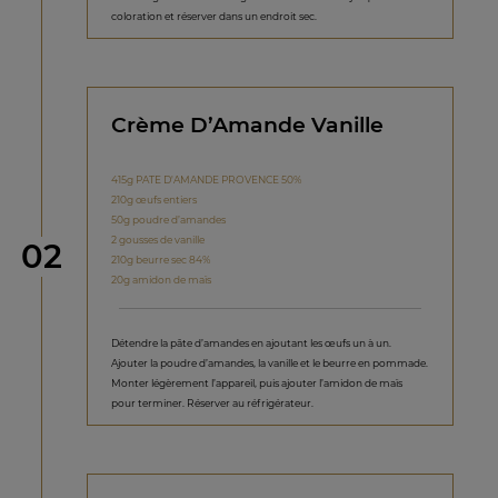
coloration et réserver dans un endroit sec.
Crème D’Amande Vanille
415g PATE D'AMANDE PROVENCE 50%
210g œufs entiers
50g poudre d’amandes
2 gousses de vanille
étape
02
210g beurre sec 84%
20g amidon de maïs
Détendre la pâte d’amandes en ajoutant les œufs un à un.
Ajouter la poudre d’amandes, la vanille et le beurre en pommade.
Monter légèrement l’appareil, puis ajouter l’amidon de maïs
pour terminer. Réserver au réfrigérateur.