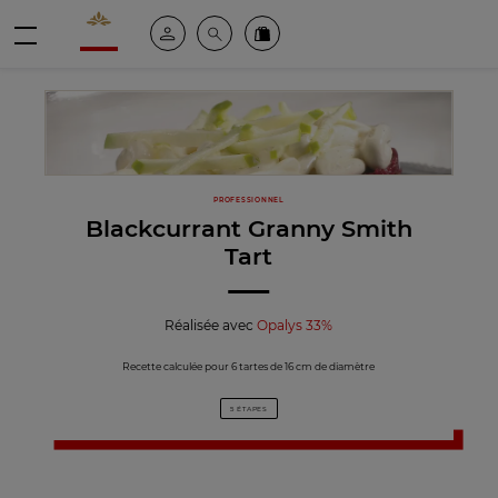
Valrhona - Imaginons le meilleur du chocolat
Espace client
Recherche
Commandez en ligne
menu
PROFESSIONNEL
Blackcurrant Granny Smith
Tart
Réalisée avec
Opalys 33%
Recette calculée pour 6 tartes de 16 cm de diamètre
5 ÉTAPES