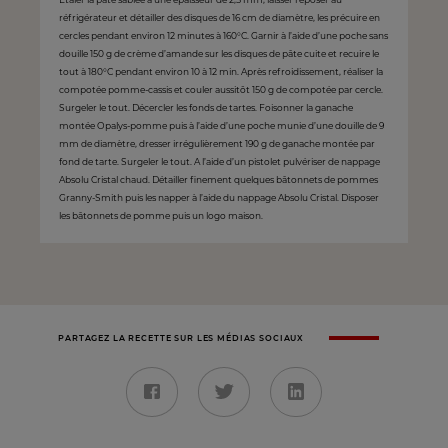
réfrigérateur et détailler des disques de 16 cm de diamètre, les précuire en
cercles pendant environ 12 minutes à 160°C. Garnir à l’aide d’une poche sans
douille 150 g de crème d’amande sur les disques de pâte cuite et recuire le
tout à 180°C pendant environ 10 à 12 min. Après refroidissement, réaliser la
compotée pomme-cassis et couler aussitôt 150 g de compotée par cercle.
Surgeler le tout. Décercler les fonds de tartes. Foisonner la ganache
montée Opalys-pomme puis à l’aide d’une poche munie d’une douille de 9
mm de diamètre, dresser irrégulièrement 190 g de ganache montée par
fond de tarte. Surgeler le tout. A l’aide d’un pistolet pulvériser de nappage
Absolu Cristal chaud. Détailler finement quelques bâtonnets de pommes
Granny-Smith puis les napper à l’aide du nappage Absolu Cristal. Disposer
les bâtonnets de pomme puis un logo maison.
PARTAGEZ LA RECETTE SUR LES MÉDIAS SOCIAUX