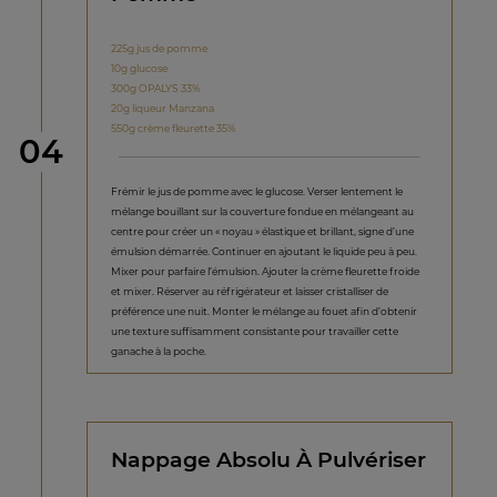
225g jus de pomme
10g glucose
300g OPALYS 33%
20g liqueur Manzana
550g crème fleurette 35%
étape
04
Frémir le jus de pomme avec le glucose. Verser lentement le
mélange bouillant sur la couverture fondue en mélangeant au
centre pour créer un « noyau » élastique et brillant, signe d’une
émulsion démarrée. Continuer en ajoutant le liquide peu à peu.
Mixer pour parfaire l’émulsion. Ajouter la crème fleurette froide
et mixer. Réserver au réfrigérateur et laisser cristalliser de
préférence une nuit. Monter le mélange au fouet afin d’obtenir
une texture suffisamment consistante pour travailler cette
ganache à la poche.
Nappage Absolu À Pulvériser