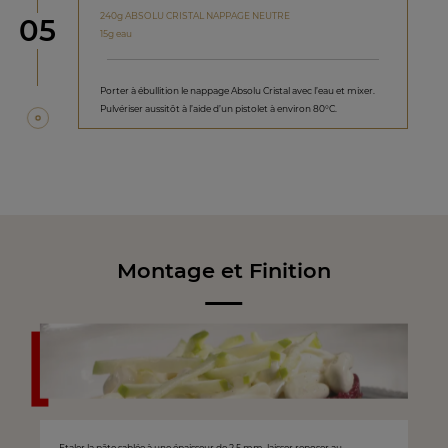
240g ABSOLU CRISTAL NAPPAGE NEUTRE
étape
05
15g eau
Porter à ébullition le nappage Absolu Cristal avec l’eau et mixer.
Pulvériser aussitôt à l’aide d’un pistolet à environ 80°C.
Montage et Finition
Etaler la pâte sablée à une épaisseur de 2,5 mm, laisser reposer au