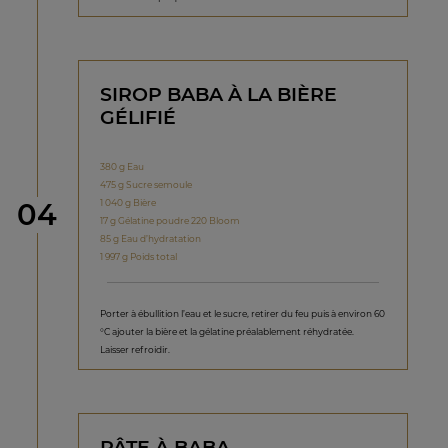
SIROP BABA À LA BIÈRE
GÉLIFIÉ
380 g Eau
475 g Sucre semoule
étape
1 040 g Bière
04
17 g Gélatine poudre 220 Bloom
85 g Eau d’hydratation
1 997 g Poids total
Porter à ébullition l’eau et le sucre, retirer du feu puis à environ 60
°C ajouter la bière et la gélatine préalablement réhydratée.
Laisser refroidir.
PÂTE À BABA