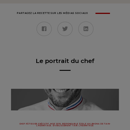
PARTAGEZ LA RECETTE SUR LES MÉDIAS SOCIAUX
Le portrait du chef
CHEF PÂTISSIER EXÉCUTIF, MOF 2019, RESPONSABLE ÉCOLE VALRHONA DE TAIN-
L’HERMITAGE. ÉTABLISSEMENT TAIN L’HERMITAGE