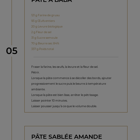
121 g Farine de gruau
93 g Œufs entiers
20 g Levure biologique
2 g Fleur de sel
31 g Sucre semoule
70 g Beurre sec 84%
étape
05
337 g Poids total
Fraser la farine, les œufs, la levure et la fleur de sel.
Pétrir.
Lorsque la pâte commence à se décoller des bords, ajouter
progressivement le sucre puis le beurre à température
ambiante.
Lorsque la pâte est bien lisse, arrêter le pétrissage.
Laisser pointer 10 minutes.
Laisser pousser jusqu’à ce que le volume double.
PÂTE SABLÉE AMANDE