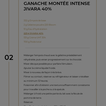
GANACHE MONTÉE INTENSE
JIVARA 40%
332 g Empois de base
2 g Gélatine poudre 220 Bloom
10 g Eau d’hydratation
223 g JIVARA 40%
133 g Crème UHT 35%
700 g Poids total
étape
02
Mélanger l’empois chaud avec la gélatine préalablement
réhydratée, puis verser progressivement sur le chocolat.
Mixer dès que possible pour parfaire l’émulsion.
Ajouter la crème liquide froide.
Mixer à nouveau de façon très brève.
Filmer au contact, réserver au réfrigérateur et laisser cristalliser
au minimum 12 heures.
Foisonner afin d’obtenir une texture suffisamment consistante
pour travailler à la poche ou à la spatule.
Mélanger à froid une petite partie du lait avec la fécule de
pomme de terre.
Réserver.