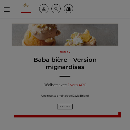
Valrhona - Imaginons le meilleur du chocolat
Espace client
Recherche
Commandez en ligne
menu
CERCLE V
Baba bière - Version
mignardises
Réalisée avec
Jivara 40%
Une recette originale de David Briand
6 ÉTAPES