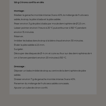
120 g Citrons confits en dés
Montage :
Réaliser la ganache montée intense Jivara 40%, le mélange de fruits secs
sablés, le sirop, la pâte à baba et la pâte sablée.
Peser environ 3 g de pâte à baba par moule demi-sphère de Ø 2,5 cm.
Laisser pointer environ 1 heure à 25 °C puis enfourner à 160 °C pendant
environ 15 minutes.
Réserver.
Imbiber les babas dans le sirop à la bière chaud environ 30 minutes.
Étaler la pâte sablée à 2,5 mm.
Surgeler.
Découper des disques de Ø 4 cm et cuire au four sur des demi-sphères de 4
cm à l’envers pendant environ 20 minutes à 150 °C.
Dressage :
Déposer un baba imbibé de sirop au centre de la demi-sphère de pâte
sablée.
Dresser environ 7 g de ganache montée intense Jivara 40%.
Parsemer du mélange de fruits secs sablés concassés.
Ajouter un cube de citron confit.