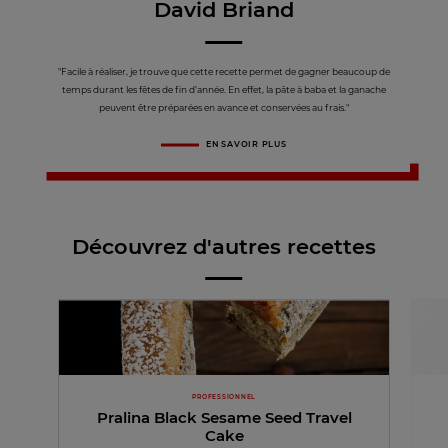
David Briand
"Facile à réaliser, je trouve que cette recette permet de gagner beaucoup de
temps durant les fêtes de fin d’année. En effet, la pâte à baba et la ganache
peuvent être préparées en avance et conservées au frais."
EN SAVOIR PLUS
Découvrez d'autres recettes
PROFESSIONNEL
Pralina Black Sesame Seed Travel
Cake