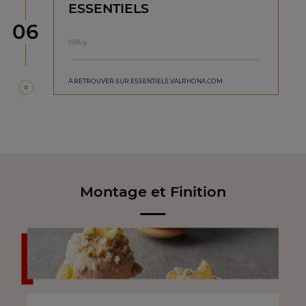
ESSENTIELS
étape
06
1 666 g
À RETROUVER SUR ESSENTIELS.VALRHONA.COM
Montage et Finition