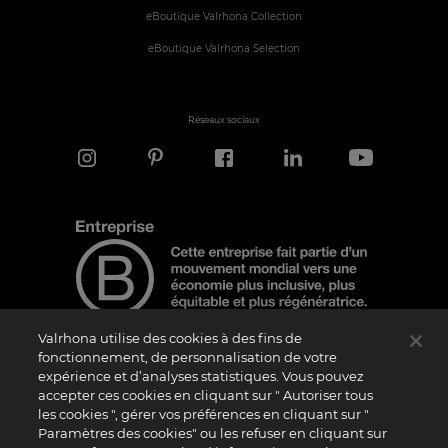
eBoutique Valrhona Collection
eBoutique Valrhona Selection
Réseaux sociaux
Valrhona utilise des cookies à des fins de
fonctionnement, de personnalisation de votre
expérience et d’analyses statistiques. Vous pouvez
Note d'information
accepter ces cookies en cliquant sur " Autoriser tous
Le logo “Certified B Corporation” est attribué par B Lab, une organisation privée à
les cookies ", gérer vos préférences en cliquant sur "
but non lucratif, aux entreprises qui, comme la nôtre, ont réalisé avec succès le B
Paramètres des cookies" ou les refuser en cliquant sur
Impact Assessment (“BIA”) et répondent aux exigences de B Lab en matière de