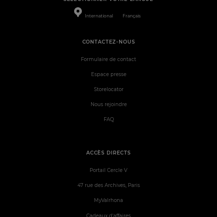
International
Français
CONTACTEZ-NOUS
Formulaire de contact
Espace presse
Storelocator
Nous rejoindre
FAQ
ACCÈS DIRECTS
Portail Cercle V
47 rue des Archives, Paris
MyValrhona
Cadeaux d'affaires