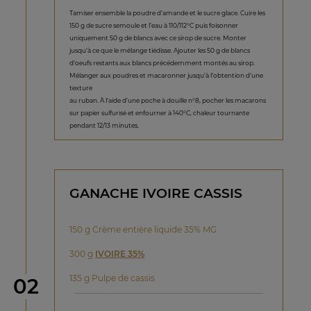
Tamiser ensemble la poudre d’amande et le sucre glace. Cuire les
150 g de sucre semoule et l’eau à 110/112°C puis foisonner
uniquement 50 g de blancs avec ce sirop de sucre. Monter
jusqu’à ce que le mélange tiédisse. Ajouter les 50 g de blancs
d’oeufs restants aux blancs précédemment montés au sirop.
Mélanger aux poudres et macaronner jusqu’à l’obtention d’une
texture
au ruban. À l’aide d’une poche à douille n°8, pocher les macarons
sur papier sulfurisé et enfourner à 140°C, chaleur tournante
pendant 12/13 minutes.
GANACHE IVOIRE CASSIS
150 g Crème entière liquide 35% MG
300 g
IVOIRE 35%
135 g Pulpe de cassis
étape
02