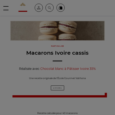
Valrhona - Imaginons le meilleur du chocolat
Espace client
Recherche
Commandez en ligne
menu
PARTICULIER
Macarons Ivoire cassis
Réalisée avec
Chocolat blanc à Pâtisser Ivoire 35%
Une recette originale de l’École Gourmet Valrhona
2 ÉTAPES
Recette calculée pour 40 macarons