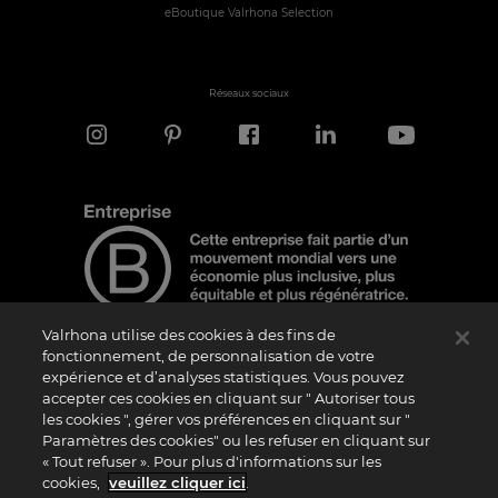
eBoutique Valrhona Selection
Réseaux sociaux
Valrhona utilise des cookies à des fins de
fonctionnement, de personnalisation de votre
expérience et d’analyses statistiques. Vous pouvez
Note d'information
accepter ces cookies en cliquant sur " Autoriser tous
les cookies ", gérer vos préférences en cliquant sur "
Le logo “Certified B Corporation” est attribué par B Lab, une organisation privée à
but non lucratif, aux entreprises qui, comme la nôtre, ont réalisé avec succès le B
Paramètres des cookies" ou les refuser en cliquant sur
Impact Assessment (“BIA”) et répondent aux exigences de B Lab en matière de
« Tout refuser ». Pour plus d'informations sur les
performance sociale et environnementale, de responsabilité et de transparence. Il
est précisé que B Lab n’est pas un organisme d’évaluation de la conformité au sens
cookies,
veuillez cliquer ici
.
du règlement (UE) n° 765/2008, ni un organisme de normalisation national,