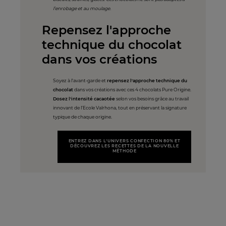
l’enrobage et au moulage.
Repensez l'approche
technique du chocolat
dans vos créations
Soyez à l'avant-garde et
repensez l'approche technique du
chocolat
dans vos créations avec ces 4 chocolats Pure Origine.
Dosez l'intensité cacaotée
selon vos besoins grâce au travail
innovant de l’Ecole Valrhona, tout en préservant la signature
typique de chaque origine.
ENTREZ DANS L'UNIVERS CONFECTION 80% ET
DÉCOUVREZ LES RECETTES DE LA NOUVELLE
MÉTHODE