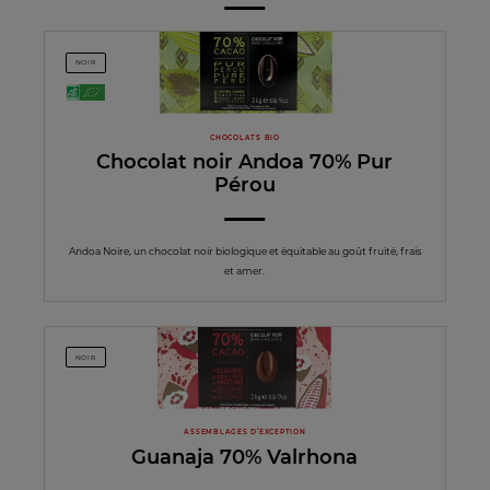
NOIR
CHOCOLATS BIO
Chocolat noir Andoa 70% Pur
Pérou
Andoa Noire, un chocolat noir biologique et équitable au goût fruité, frais
et amer.
NOIR
ASSEMBLAGES D’EXCEPTION
Guanaja 70% Valrhona