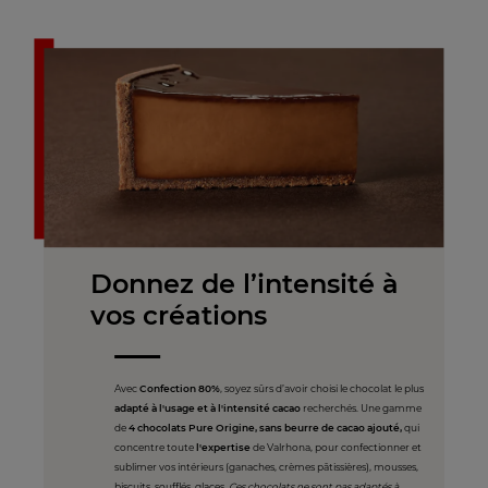
Donnez de l’intensité à
vos créations
Avec
Confection 80%
, soyez sûrs d’avoir choisi le chocolat le plus
adapté à l'usage et à l'intensité cacao
recherchés. Une gamme
de
4 chocolats Pure Origine, sans beurre de cacao ajouté,
qui
concentre toute
l'expertise
de Valrhona, pour confectionner et
sublimer vos intérieurs (ganaches, crèmes pâtissières), mousses,
biscuits, soufflés, glaces.
Ces chocolats ne sont pas adaptés à