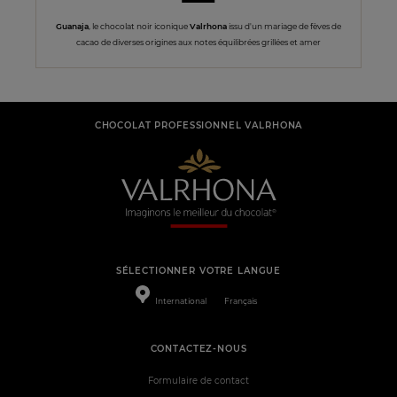
Guanaja
, le chocolat noir iconique
Valrhona
issu d'un mariage de fèves de
cacao de diverses origines aux notes équilibrées grillées et amer
CHOCOLAT PROFESSIONNEL VALRHONA
SÉLECTIONNER VOTRE LANGUE
International
Français
CONTACTEZ-NOUS
Formulaire de contact