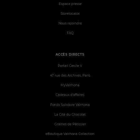
Espace presse
Storelocator
Nous rejoindre
FAQ
ACCÈS DIRECTS
Portail Cercle V
47 rue des Archives, Paris
MyValrhona
Cadeaux d'affaires
Fonds Solidaire Valrhona
La Cité du Chocolat
Graines de Pâtissier
eBoutique Valrhona Collection