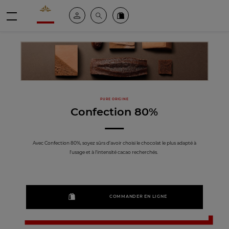
Valrhona - Imaginons le meilleur du chocolat
Espace client
Recherche
Commandez en ligne
menu
PURE ORIGINE
Confection 80%
Avec Confection 80%, soyez sûrs d’avoir choisi le chocolat le plus adapté à
l'usage et à l'intensité cacao recherchés.
COMMANDER EN LIGNE