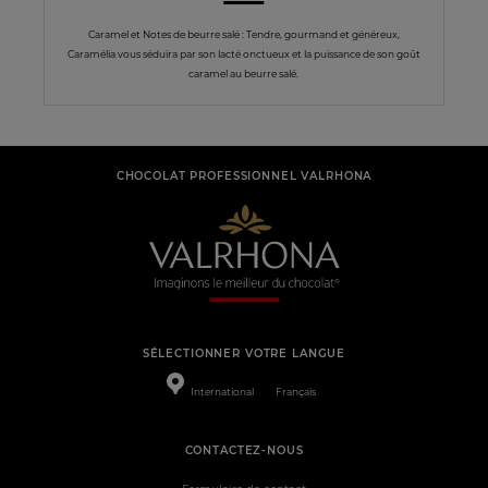
Caramel et Notes de beurre salé : Tendre, gourmand et généreux,
Caramélia vous séduira par son lacté onctueux et la puissance de son goût
caramel au beurre salé.
CHOCOLAT PROFESSIONNEL VALRHONA
SÉLECTIONNER VOTRE LANGUE
International
Français
CONTACTEZ-NOUS