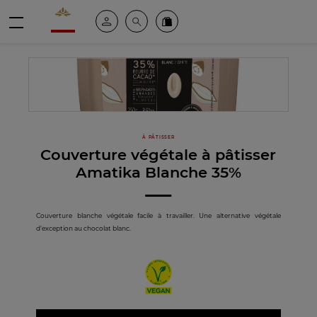
Valrhona - Imaginons le meilleur du chocolat
Espace client
Recherche
Commandez en ligne
menu
À PÂTISSER
Couverture végétale à pâtisser
Amatika Blanche 35%
Couverture blanche végétale facile à travailler. Une alternative végétale
d'exception au chocolat blanc.
Vegan