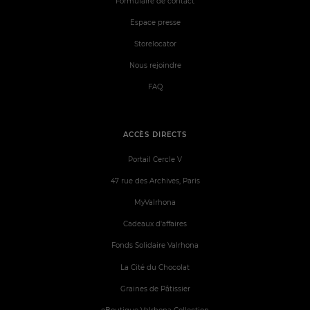
Formulaire de contact
Espace presse
Storelocator
Nous rejoindre
FAQ
ACCÈS DIRECTS
Portail Cercle V
47 rue des Archives, Paris
MyValrhona
Cadeaux d'affaires
Fonds Solidaire Valrhona
La Cité du Chocolat
Graines de Pâtissier