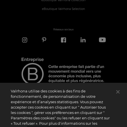
eBoutique Valrhona Collection
eBoutique Valrhona Selection
Réseaux sociaux
Valrhona utilise des cookies à des fins de
fonctionnement, de personnalisation de votre
expérience et d’analyses statistiques. Vous pouvez
Note d'information
accepter ces cookies en cliquant sur " Autoriser tous
les cookies ", gérer vos préférences en cliquant sur "
Le logo “Certified B Corporation” est attribué par B Lab, une organisation privée à
but non lucratif, aux entreprises qui, comme la nôtre, ont réalisé avec succès le B
Paramètres des cookies" ou les refuser en cliquant sur
Impact Assessment (“BIA”) et répondent aux exigences de B Lab en matière de
« Tout refuser ». Pour plus d'informations sur les
performance sociale et environnementale, de responsabilité et de transparence. Il
est précisé que B Lab n’est pas un organisme d’évaluation de la conformité au sens