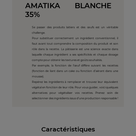
AMATIKA BLANCHE
35%
Se passer des produits laitiers et des œufs est un véritable
challenge.
Pour substituer correctement un ingrédient conventionnel, il
faut avant tout comprendre la composition du produit et son
rôle dans la recette. La pâtisserie est une science exacte dans
laquelle chaque ingrédient a ses spécificités et chaque dosage
compte pour obtenir les textures et goûts souhaités.
Par exemple, la fonction de l’œuf diffère suivant les recettes
(fonction de liant dans un cake ou fonction d’aérant dans une
mousse).
Repérez les ingrédients à remplacer et trouvez leur équivalent
végétal en fonction de leur rôle. Pour vous guider, voici quelques
alternatives pour végétaliser vos recettes. Prenez soin de
sélectionner des ingrédients issus d’une production responsable !
Caractéristiques