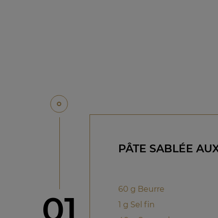
PÂTE SABLÉE AU
60 g Beurre
étape
01
1 g Sel fin