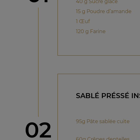
40 g Sucre glace
15 g Poudre d’amande
1 Œuf
120 g Farine
SABLÉ PRÉSSÉ I
étape
02
95g Pâte sablée cuite
60g Crêpes dentelles