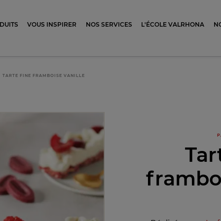
ocolat
DUITS
VOUS INSPIRER
NOS SERVICES
L'ÉCOLE VALRHONA
N
TARTE FINE FRAMBOISE VANILLE
P
Tar
framboi