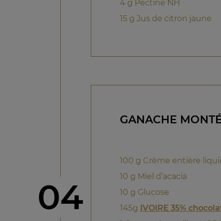
4 g Pectine NH
15 g Jus de citron jaune
GANACHE MONTÉE
100 g Crème entière liqu
10 g Miel d’acacia
étape
04
10 g Glucose
145g
IVOIRE 35% chocola