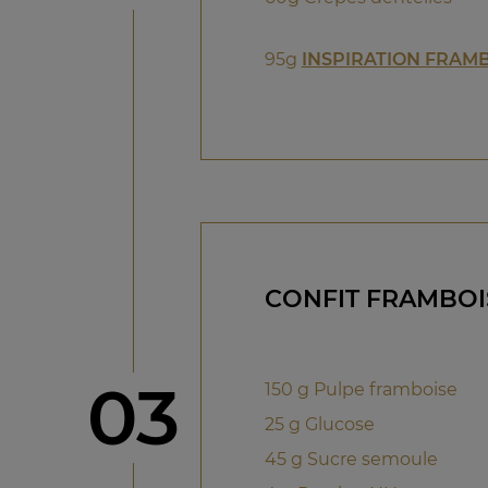
95g
INSPIRATION FRAM
CONFIT FRAMBOI
étape
03
150 g Pulpe framboise
25 g Glucose
45 g Sucre semoule