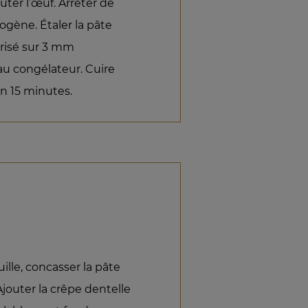
uter l’œuf. Arrêter de
gène. Étaler la pâte
urisé sur 3 mm
 au congélateur. Cuire
on 15 minutes.
uille, concasser la pâte
jouter la crêpe dentelle