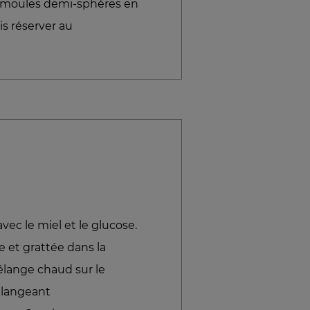
 moules demi-sphères en
is réserver au
vec le miel et le glucose.
e et grattée dans la
élange chaud sur le
élangeant