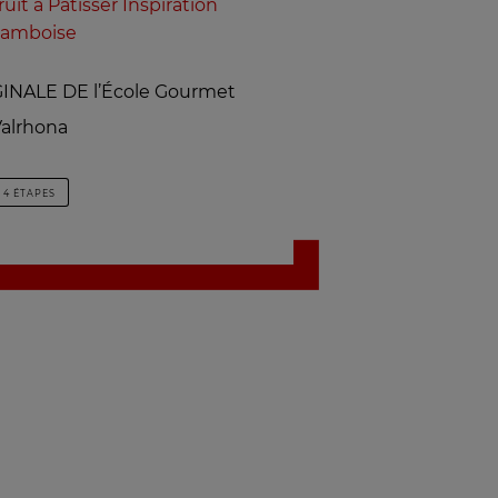
ruit à Pâtisser Inspiration
ramboise
NALE DE l’École Gourmet
alrhona
4 ÉTAPES
.