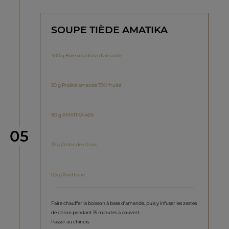
SOUPE TIÈDE AMATIKA
400 g Boisson à base d’amande
30 g Praliné amande 70% fruité
80 g AMATIKA 46%
étape
05
10 g Zestes de citron
0,5 g Xanthane
Faire chauffer la boisson à base d’amande, puis y infuser les zestes
de citron pendant 15 minutes à couvert.
Passer au chinois.