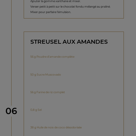
Ajouter la gomme xanthane et mixer.
Verser petit à petit sur le chocolat fondu mélangé au praliné.
Mixer pour parfaire l’émulsion.
STREUSEL AUX AMANDES
56 g Poudre d’amande complète
50 g Sucre Muscovado
56 g Farine de riz complet
étape
06
0,8 g Sel
38 g Huile de noix de coco désodorisée