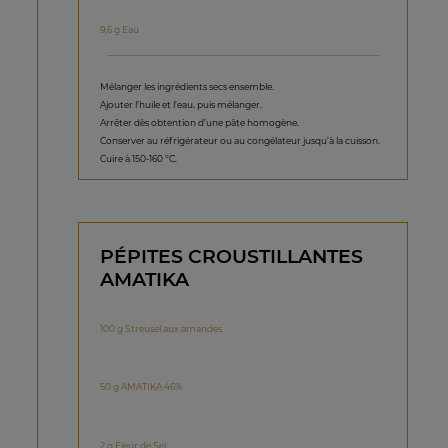
9,6 g Eau
Mélanger les ingrédients secs ensemble.
Ajouter l’huile et l’eau, puis mélanger.
Arrêter dès obtention d’une pâte homogène.
Conserver au réfrigérateur ou au congélateur jusqu’à la cuisson.
Cuire à 150-160 ºC.
PÉPITES CROUSTILLANTES
AMATIKA
100 g Streusel aux amandes
50 g AMATIKA 46%
2 g Fleur de Sel