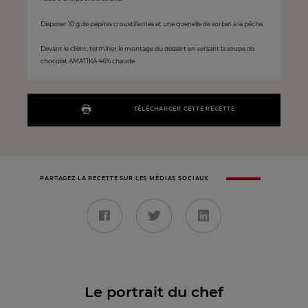
Disposer 10 g de pépites croustillantes et une quenelle de sorbet à la pêche.
Devant le client, terminer le montage du dessert en versant la soupe de
chocolat AMATIKA 46% chaude.
TÉLÉCHARGER CETTE RECETTE
PARTAGEZ LA RECETTE SUR LES MÉDIAS SOCIAUX
Le portrait du chef