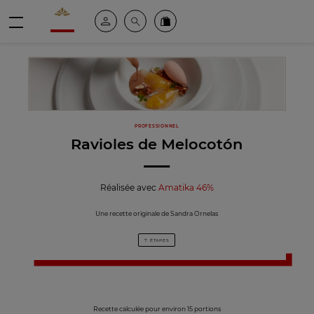
Valrhona - Imaginons le meilleur du chocolat
Espace client
Recherche
Commandez en ligne
menu
PROFESSIONNEL
Ravioles de Melocotón
Réalisée avec
Amatika 46%
Une recette originale de Sandra Ornelas
7 ÉTAPES
Recette calculée pour environ 15 portions