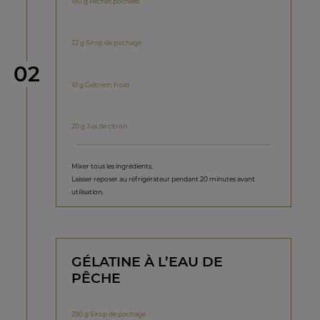
180 g Pêches pochées
22 g Sirop de pochage
étape
02
10 g Gelcrem froid
20 g Jus de citron
Mixer tous les ingrédients.
Laisser reposer au réfrigérateur pendant 20 minutes avant
utilisation.
GÉLATINE À L’EAU DE
PÊCHE
290 g Sirop de pochage