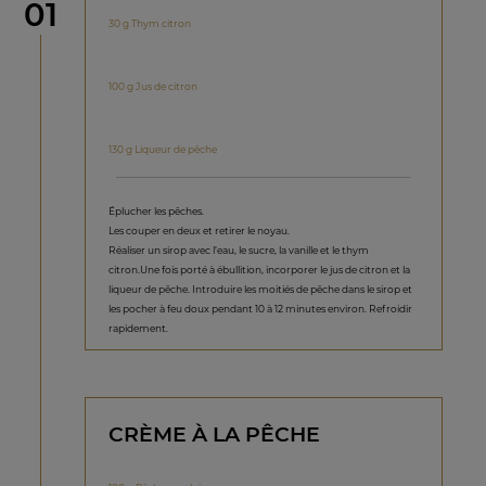
étape
01
30 g Thym citron
100 g Jus de citron
130 g Liqueur de pêche
Éplucher les pêches.
Les couper en deux et retirer le noyau.
Réaliser un sirop avec l’eau, le sucre, la vanille et le thym
citron.Une fois porté à ébullition, incorporer le jus de citron et la
liqueur de pêche. Introduire les moitiés de pêche dans le sirop et
les pocher à feu doux pendant 10 à 12 minutes environ. Refroidir
rapidement.
CRÈME À LA PÊCHE