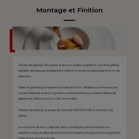
Montage et Finition
Pocher les pêches. Récupérer le sirop et réaliser la gélatine. Une fois gélifiée,
détailler des disques de gélatine à l’aide d’un emporte-pièce lisse de 6 cm de
diamètre.
Tailler les pêches pochées en brunoise de 3 mm. Réaliser la crème avec les
chutes. Déposer environ 8 g de brunoise de pêche sur chaque disque de
gélatine et refermer pour créer une raviole.
Réaliser les pépites, la soupe de chocolat AMATIKA 46% et le sorbet à la
pêche.
Au moment de servir, déposer deux ravioles par personne dans une
assiette creuse, et déposer aussitôt dans l’assiette 10 g de crème à la pêche à
l’aide d’une poche à douille.