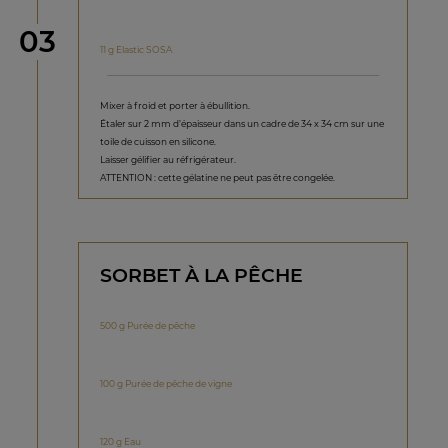
étape
03
11 g Elastic SOSA
Mixer à froid et porter à ébullition.
Étaler sur 2 mm d’épaisseur dans un cadre de 34 x 34 cm sur une
toile de cuisson en silicone.
Laisser gélifier au réfrigérateur.
ATTENTION : cette gélatine ne peut pas être congelée.
SORBET À LA PÊCHE
500 g Purée de pêche
100 g Purée de pêche de vigne
120 g Eau