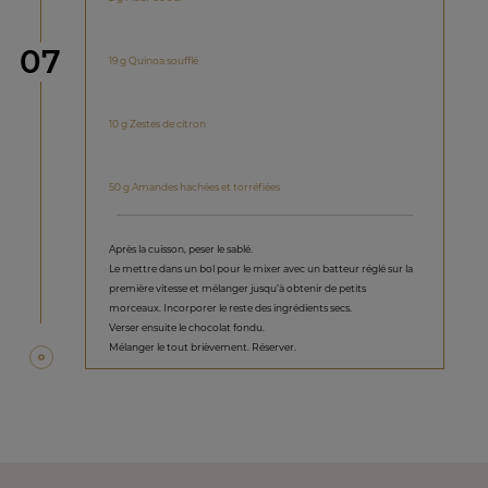
étape
07
19 g Quinoa soufflé
10 g Zestes de citron
50 g Amandes hachées et torréfiées
Après la cuisson, peser le sablé.
Le mettre dans un bol pour le mixer avec un batteur réglé sur la
première vitesse et mélanger jusqu’à obtenir de petits
morceaux. Incorporer le reste des ingrédients secs.
Verser ensuite le chocolat fondu.
Mélanger le tout brièvement. Réserver.