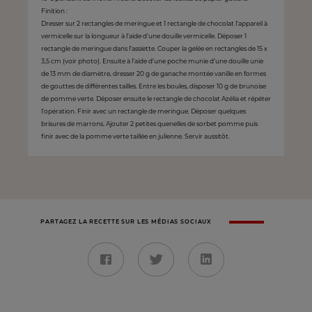
Finition :
Dresser sur 2 rectangles de meringue et 1 rectangle de chocolat l’appareil à
vermicelle sur la longueur à l’aide d’une douille vermicelle. Déposer 1
rectangle de meringue dans l’assiette. Couper la gelée en rectangles de 15 x
3,5 cm (voir photo). Ensuite à l’aide d’une poche munie d’une douille unie
de 13 mm de diamètre, dresser 20 g de ganache montée vanille en formes
de gouttes de différentes tailles. Entre les boules, disposer 10 g de brunoise
de pomme verte. Déposer ensuite le rectangle de chocolat Azélia et répéter
l’opération. Finir avec un rectangle de meringue. Déposer quelques
brisures de marrons. Ajouter 2 petites quenelles de sorbet pomme puis
finir avec de la pomme verte taillée en julienne. Servir aussitôt.
PARTAGEZ LA RECETTE SUR LES MÉDIAS SOCIAUX