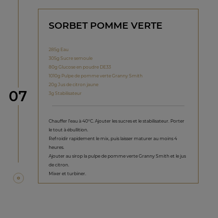
SORBET POMME VERTE
285g Eau
305g Sucre semoule
80g Glucose en poudre DE33
1010g Pulpe de pomme verte Granny Smith
20g Jus de citron jaune
étape
07
3g Stabilisateur
Chauffer l’eau à 40°C. Ajouter les sucres et le stabilisateur. Porter
le tout à ébullition.
Refroidir rapidement le mix, puis laisser maturer au moins 4
heures.
Ajouter au sirop la pulpe de pomme verte Granny Smith et le jus
de citron.
Mixer et turbiner.