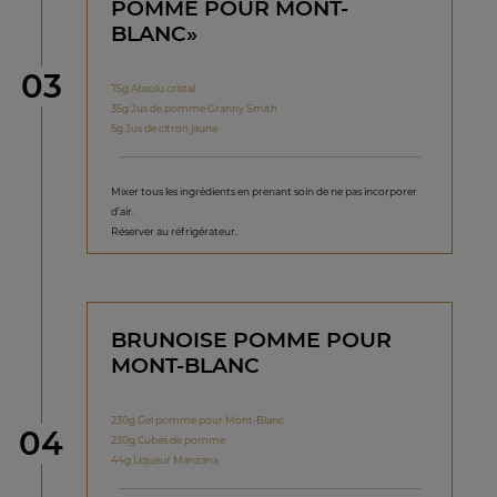
POMME POUR MONT-
BLANC»
étape
03
75g Absolu cristal
35g Jus de pomme Granny Smith
5g Jus de citron jaune
Mixer tous les ingrédients en prenant soin de ne pas incorporer
d’air.
Réserver au réfrigérateur.
BRUNOISE POMME POUR
MONT-BLANC
230g Gel pomme pour Mont-Blanc
étape
04
230g Cubes de pomme
44g Liqueur Manzana