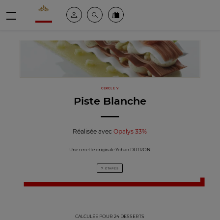
Valrhona - Imaginons le meilleur du chocolat
Espace client
Recherche
Commandez en ligne
menu
CERCLE V
Piste Blanche
Réalisée avec
Opalys 33%
Une recette originale Yohan DUTRON
7 ÉTAPES
CALCULÉE POUR 24 DESSERTS