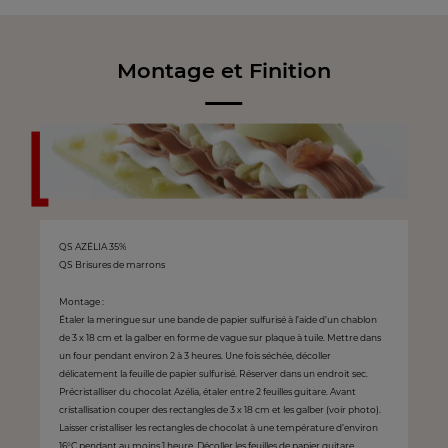
Montage et Finition
QS AZÉLIA 35%
QS Brisures de marrons
Montage :
Étaler la meringue sur une bande de papier sulfurisé à l’aide d’un chablon
de 3 x 18 cm et la galber en forme de vague sur plaque à tuile. Mettre dans
un four pendant environ 2 à 3 heures. Une fois séchée, décoller
délicatement la feuille de papier sulfurisé. Réserver dans un endroit sec.
Précristalliser du chocolat Azélia, étaler entre 2 feuilles guitare. Avant
cristallisation couper des rectangles de 3 x 18 cm et les galber (voir photo).
Laisser cristalliser les rectangles de chocolat à une température d’environ
16°C pendant au moins 1 heure. Décoller les feuilles de papier guitare.