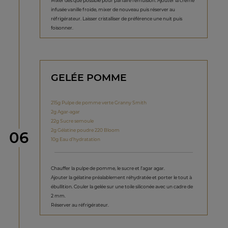
Mixer dès que possible pour parfaire l’émulsion. Ajouter la crème
infusée vanille froide, mixer de nouveau puis réserver au
réfrigérateur. Laisser cristalliser de préférence une nuit puis
foisonner.
GELÉE POMME
215g Pulpe de pomme verte Granny Smith
2g Agar-agar
22g Sucre semoule
2g Gélatine poudre 220 Bloom
étape
06
10g Eau d’hydratation
Chauffer la pulpe de pomme, le sucre et l’agar agar.
Ajouter la gélatine préalablement réhydratée et porter le tout à
ébullition. Couler la gelée sur une toile siliconée avec un cadre de
2 mm.
Réserver au réfrigérateur.