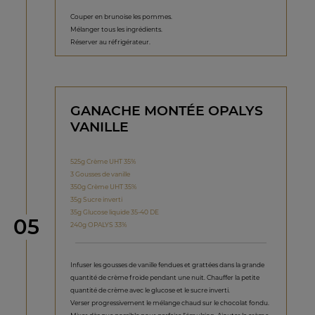
Couper en brunoise les pommes.
Mélanger tous les ingrédients.
Réserver au réfrigérateur.
GANACHE MONTÉE OPALYS
VANILLE
525g Crème UHT 35%
3 Gousses de vanille
350g Crème UHT 35%
35g Sucre inverti
35g Glucose liquide 35-40 DE
étape
05
240g OPALYS 33%​​​​​​​
Infuser les gousses de vanille fendues et grattées dans la grande
quantité de crème froide pendant une nuit. Chauffer la petite
quantité de crème avec le glucose et le sucre inverti.
Verser progressivement le mélange chaud sur le chocolat fondu.