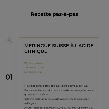
Recette pas-à-pas
MERINGUE SUISSE À L’ACIDE
CITRIQUE
112g Blancs d’oeufs
225g Sucre semoule
5g Acide citrique
étape
01
Mettre les blancs d’œufs et le sucre dans la cuve du batteur.
Placer celui-ci sur un bain-marie et fouetter le mélange jusqu’à ce
qu’il épaississe (55/60°C).
Retirer le mélange du feu, puis le monter ensuite à l’aide d’un
mélangeur.
Ajouter l’acide citrique. Utiliser. Cuire au four à 90°C pendant 2 à 3