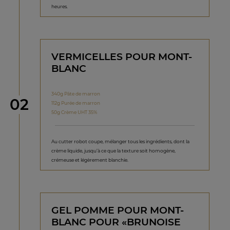
heures.
VERMICELLES POUR MONT-
BLANC
340g Pâte de marron
étape
02
112g Purée de marron
50g Crème UHT 35%
Au cutter robot coupe, mélanger tous les ingrédients, dont la
crème liquide, jusqu’à ce que la texture soit homogène,
crémeuse et légèrement blanchie.
GEL POMME POUR MONT-
BLANC POUR «BRUNOISE