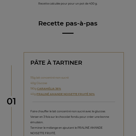
Recette calculée pour pour un pot de 400 g.
Recette pas-à-pas
PÂTE À TARTINER
115g lait concentré non sucré
40g Glucose
190g
CARAMÉLIA 36%
40g
PRALINÉ AMANDE NOISETTE FRUITÉ 50%
étape
01
Faire chauffer le lait concentré non sucré avec le glucose.
Verser en 3 fois sur le chocolat fondu pour créer une bonne
émulsion.
Terminer le mélange en ajoutant le PRALINÉ AMANDE
NOISETTE FRUITÉ.