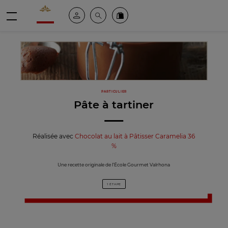
Valrhona - Imaginons le meilleur du chocolat
Espace client
Recherche
Commandez en ligne
menu
PARTICULIER
Pâte à tartiner
Réalisée avec
Chocolat au lait à Pâtisser Caramelia 36
%
Une recette originale de l’École Gourmet Valrhona
1 ÉTAPE