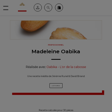
Valrhona - Imaginons le meilleur du chocolat
Espace client
Recherche
Commandez en ligne
menu
PROFESSIONNEL
Madeleine Oabika
Réalisée avec
Oabika - L'or de la cabosse
Une recette inédite de Jérémie Runel & David Briand
2 ÉTAPES
Recette calculée pour 30 pièces