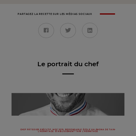
PARTAGEZ LA RECETTE SUR LES MÉDIAS SOCIAUX
Le portrait du chef
CHEF PÂTISSIER EXÉCUTIF, MOF 2019, RESPONSABLE ÉCOLE VALRHONA DE TAIN-
L’HERMITAGE. ÉTABLISSEMENT TAIN L’HERMITAGE