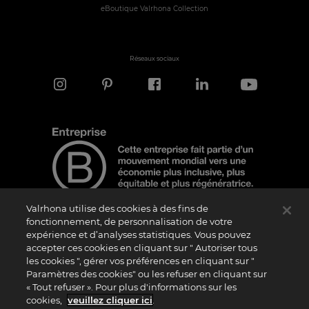
eBoutique Valrhona Collection
Réseaux sociaux
Valrhona utilise des cookies à des fins de
fonctionnement, de personnalisation de votre
expérience et d’analyses statistiques. Vous pouvez
Note d'information
accepter ces cookies en cliquant sur " Autoriser tous
les cookies ", gérer vos préférences en cliquant sur "
Le logo “Certified B Corporation” est attribué par B Lab, une organisation privée à
but non lucratif, aux entreprises qui, comme la nôtre, ont réalisé avec succès le B
Paramètres des cookies" ou les refuser en cliquant sur
Impact Assessment (“BIA”) et répondent aux exigences de B Lab en matière de
« Tout refuser ». Pour plus d'informations sur les
performance sociale et environnementale, de responsabilité et de transparence. Il
est précisé que B Lab n’est pas un organisme d’évaluation de la conformité au sens
cookies,
veuillez cliquer ici
.
du règlement (UE) n° 765/2008, ni un organisme de normalisation national,