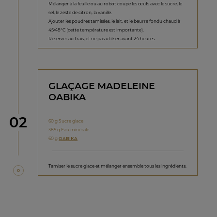
Mélanger à la feuille ou au robot coupe les œufs avec le sucre, le
sel, le zeste de citron, la vanille.
Ajouter les poudres tamisées, le lait, et le beurre fondu chaud à
45/48°C (cette température est importante).
Réserver au frais, et ne pas utiliser avant 24 heures.
GLAÇAGE MADELEINE
OABIKA
étape
02
60 g Sucre glace
385 g Eau minérale
60 g
OABIKA
Tamiser le sucre glace et mélanger ensemble tous les ingrédients.