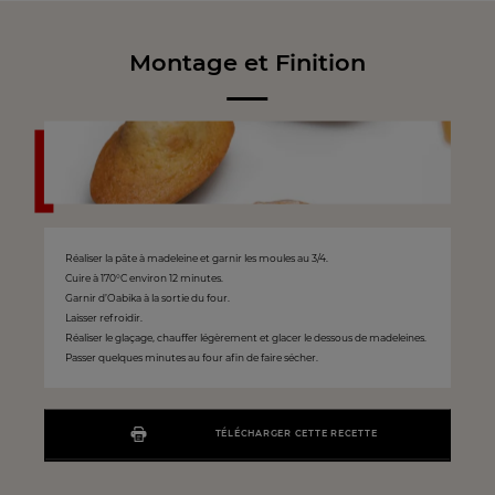
Montage et Finition
Réaliser la pâte à madeleine et garnir les moules au 3/4.
Cuire à 170°C environ 12 minutes.
Garnir d’Oabika à la sortie du four.
Laisser refroidir.
Réaliser le glaçage, chauffer légèrement et glacer le dessous de madeleines.
Passer quelques minutes au four afin de faire sécher.
TÉLÉCHARGER CETTE RECETTE