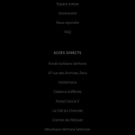
Espace presse
Storelocator
Nous rejoindre
FAQ
ACCÈS DIRECTS
Fonds Solidaire Valrhona
47 rue des Archives, Paris
MyValrhona
Cadeaux d'affaires
Portail Cercle V
La Cité du Chocolat
Graines de Pâtissier
eBoutique Valrhona Selection