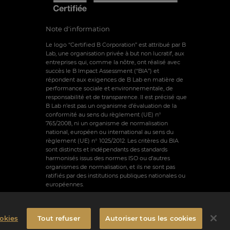
Note d'information
Le logo “Certified B Corporation” est attribué par B
Lab, une organisation privée à but non lucratif, aux
entreprises qui, comme la nôtre, ont réalisé avec
succès le B Impact Assessment (“BIA”) et
répondent aux exigences de B Lab en matière de
performance sociale et environnementale, de
responsabilité et de transparence. Il est précisé que
B Lab n’est pas un organisme d’évaluation de la
conformité au sens du règlement (UE) n°
765/2008, ni un organisme de normalisation
national, européen ou international au sens du
règlement (UE) n° 1025/2012. Les critères du BIA
sont distincts et indépendants des standards
harmonisés issus des normes ISO ou d’autres
organismes de normalisation, et ils ne sont pas
ratifiés par des institutions publiques nationales ou
européennes.
okies
Tout refuser
Autoriser tous les cookies
des Cookies
Conditions générales