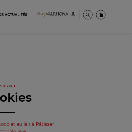
OS ACTUALITÉS
Espace client
Recherche
Commandez en
ARTICULIER
okies
ocolat au lait à Pâtisser
toriale 35%