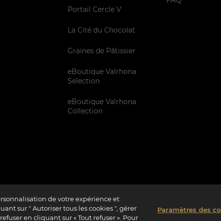
FAQ
Portail Cercle V
La Cité du Chocolat
Graines de Pâtissier
eBoutique Valrhona
Selection
eBoutique Valrhona
Collection
ersonnalisation de votre expérience et
ant sur " Autoriser tous les cookies ", gérer
Paramètres des co
rme à 72%
Vie Privée
Informations Légales
Politique Cookies
Paramètres 
efuser en cliquant sur « Tout refuser ». Pour