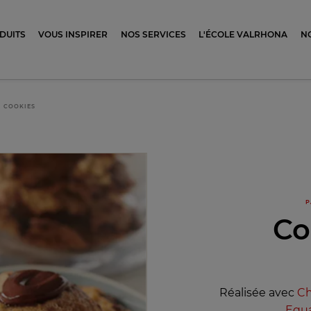
ocolat
DUITS
VOUS INSPIRER
NOS SERVICES
L'ÉCOLE VALRHONA
N
COOKIES
P
Co
Réalisée avec
Ch
Equa