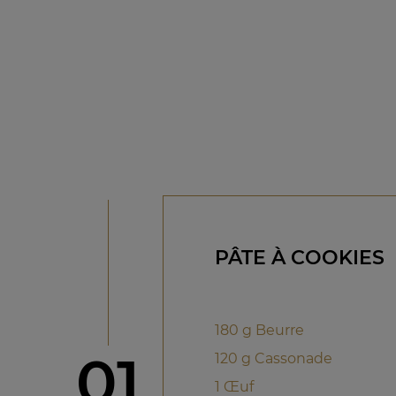
PÂTE À COOKIES
180 g Beurre
étape
01
120 g Cassonade
1 Œuf