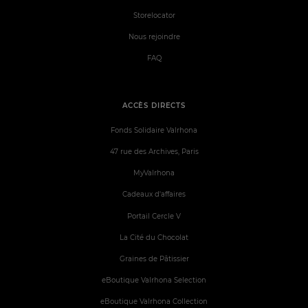
Storelocator
Nous rejoindre
FAQ
ACCÈS DIRECTS
Fonds Solidaire Valrhona
47 rue des Archives, Paris
MyValrhona
Cadeaux d'affaires
Portail Cercle V
La Cité du Chocolat
Graines de Pâtissier
eBoutique Valrhona Selection
eBoutique Valrhona Collection