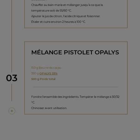
Chauffer au bain marie et mélanger jusqu’à ce que la
température soit de 55/60 °C.
Ajouter le jus de citron, l’acide citrique et foisonner.
Étaler et cuire environ 2 heures à 100 °C.
MÉLANGE PISTOLET OPALYS
150 g Beurre de cacao
350 g
OPALYS 33%
étape
03
500 g Poids total
Fondre l’ensemble des ingrédients. Tempérer le mélange à 30/32
°C.
Chinoiser avant utilisation.