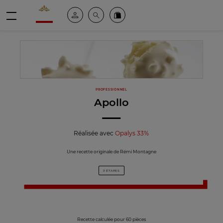
Valrhona - Imaginons le meilleur du chocolat
Espace client
Recherche
Commandez en ligne
menu
PROFESSIONNEL
Apollo
Réalisée avec
Opalys 33%
Une recette originale de Rémi Montagne
3 ÉTAPES
Recette calculée pour 60 pièces