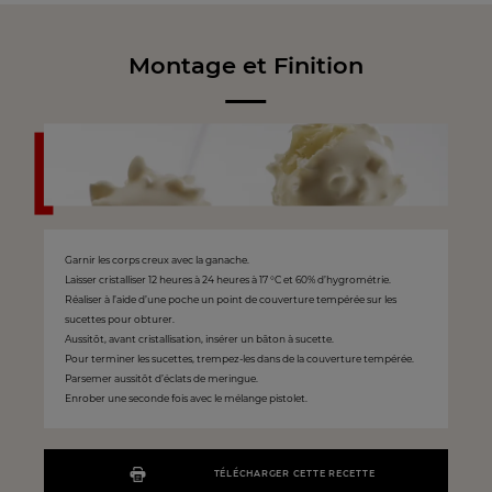
Montage et Finition
Garnir les corps creux avec la ganache.
Laisser cristalliser 12 heures à 24 heures à 17 °C et 60% d’hygrométrie.
Réaliser à l’aide d’une poche un point de couverture tempérée sur les
sucettes pour obturer.
Aussitôt, avant cristallisation, insérer un bâton à sucette.
Pour terminer les sucettes, trempez-les dans de la couverture tempérée.
Parsemer aussitôt d’éclats de meringue.
Enrober une seconde fois avec le mélange pistolet.
TÉLÉCHARGER CETTE RECETTE