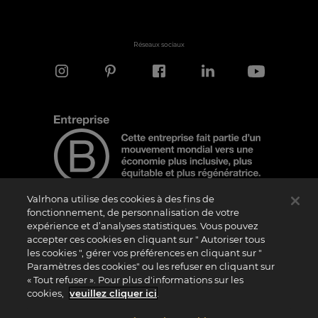
Réseaux sociaux
Valrhona utilise des cookies à des fins de
fonctionnement, de personnalisation de votre
expérience et d’analyses statistiques. Vous pouvez
Note d'information
accepter ces cookies en cliquant sur " Autoriser tous
les cookies ", gérer vos préférences en cliquant sur "
Le logo “Certified B Corporation” est attribué par B Lab, une organisation privée à
but non lucratif, aux entreprises qui, comme la nôtre, ont réalisé avec succès le B
Paramètres des cookies" ou les refuser en cliquant sur
Impact Assessment (“BIA”) et répondent aux exigences de B Lab en matière de
« Tout refuser ». Pour plus d'informations sur les
performance sociale et environnementale, de responsabilité et de transparence. Il
est précisé que B Lab n’est pas un organisme d’évaluation de la conformité au sens
cookies,
veuillez cliquer ici
.
du règlement (UE) n° 765/2008, ni un organisme de normalisation national,
européen ou international au sens du règlement (UE) n° 1025/2012. Les critères du
BIA sont distincts et indépendants des standards harmonisés issus des normes ISO