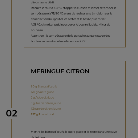
citron jaune tiédi.
Recuire le tout à 103 °C, stopper la cuisson et laisser retomber la
température à 75/80 °C avant de réaliser une émulsion sur le
chocolat fondu. Ajouter les zestes et le basilic puis mixer.
À 35 °C, chinoiser puis incorporer le beurre liquide. Mixer de
nouveau.
Attention : la température de la ganache au garnissage des
boules creuses doit être inférieure à 30 °C.
MERINGUE CITRON
80 g Blancs d’œufs
170 g Sucre glace
2 g Acide citrique
5 g Jus de citron jaune
1 Zeste de citron jaune
étape
02
257 g Poids total
Mettre les blancs d’œufs, le sucre glace et le zeste dans une cuve
de batteur.