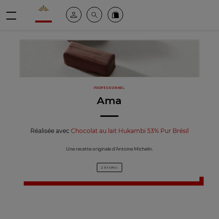
Valrhona - Imaginons le meilleur du chocolat
Espace client
Recherche
Commandez en ligne
menu
PROFESSIONNEL
Ama
Réalisée avec
Chocolat au lait Hukambi 53% Pur Brésil
Une recette originale d'Antoine Michelin.
2 ÉTAPES