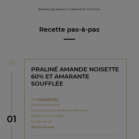
Recette calculée pour 1 cadre de 34 cm/4 mm
Recette pas-à-pas
PRALINÉ AMANDE NOISETTE
60% ET AMARANTE
SOUFFLÉE
70 g
HUKAMBI 53%
25 g Beurre de cacao
230 g Praliné Amande-Noisette 60% fruité
étape
01
190 g Amarante soufflée
4 g Fleur de sel
519 g Poids total