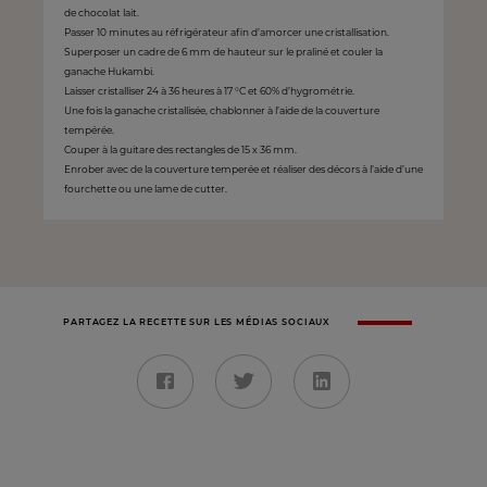
de chocolat lait.
Passer 10 minutes au réfrigérateur afin d’amorcer une cristallisation.
Superposer un cadre de 6 mm de hauteur sur le praliné et couler la
ganache Hukambi.
Laisser cristalliser 24 à 36 heures à 17 °C et 60% d’hygrométrie.
Une fois la ganache cristallisée, chablonner à l’aide de la couverture
tempérée.
Couper à la guitare des rectangles de 15 x 36 mm.
Enrober avec de la couverture temperée et réaliser des décors à l’aide d’une
fourchette ou une lame de cutter.
PARTAGEZ LA RECETTE SUR LES MÉDIAS SOCIAUX