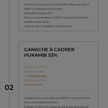
Faire fondre la couverture Hukambi 53%, le beurre de cacao à
45/50 °C et mélanger avec le praliné.
Réchauffer la masse à 45 °C.
Amorcer une cristallisation à 25/26 °C puis ajouter l’amarante
soufflée et la fleur de sel.
Couler en cadre. Cristallisation 24 à 36 heures.
GANACHE À CADRER
HUKAMBI 53%
255 g Crème UHT 35%
80 g Glucose DE60
475 g
HUKAMBI 53%
60 g Beurre sec 84%
étape
870 g Poids total
02
Chauffer la crème avec le glucose à 60/65 °C, verser la moitié sur
le chocolat partiellement fondu.
Mélanger à l’aide d’une maryse, ajouter le reste de la crème et