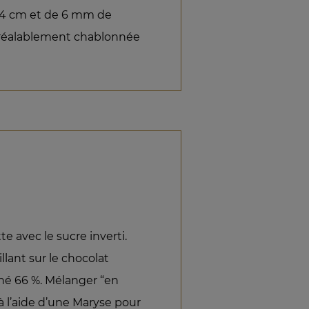
 34 cm et de 6 mm de
e préalablement chablonnée
te avec le sucre inverti.
lant sur le chocolat
né 66 %. Mélanger “en
à l’aide d’une Maryse pour