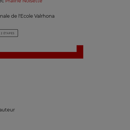
vec
Praliné Noisette
nale de l'Ecole Valrhona
2 ÉTAPES
hauteur