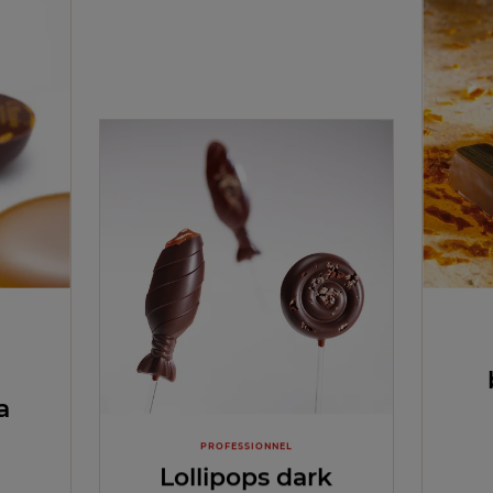
a
PROFESSIONNEL
Lollipops dark