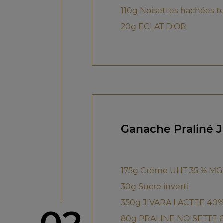
110g Noisettes hachées to
20g ECLAT D'OR
Ganache Praliné J
175g Crème UHT 35 % MG
30g Sucre inverti
350g JIVARA LACTEE 40
étape
80g PRALINE NOISETTE 