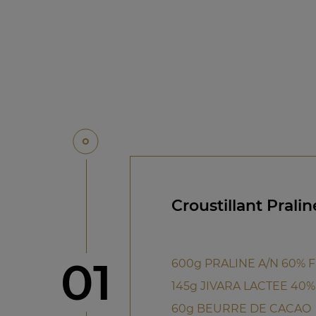
Croustillant Prali
étape
01
600g PRALINE A/N 60% 
145g JIVARA LACTEE 40%
60g BEURRE DE CACAO